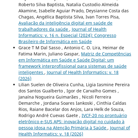
Roberto Silva Baptista, Natalia Custodio Almeida
Akamine, Isabelle Aguiar Prado, Deysianne Costa das
Chagas, Angélica Baptista Silva, Ivan Torres Pisa,
Avaliação da inteligência digital em saúde de
trabalhadores da saúde
,
Journal of Health
Informatics: v. 16 n. Especial (2024): Congresso
Brasileiro de Informática em Saúde
Grace T M Dal Sasso , Antonio C. O. Lira, Heimar de
Fatima Marin, Juliano Gaspar,
Matriz de Competências
em Informática em Saúde e Saúde Digital: um
framework interprofissional para sistemas de saúde
inteligentes
,
Journal of Health Informatics: v. 18
(2026)
Lilian Suelen de Oliveira Cunha, Ligia Iasmine Pereira
dos Santos Gualberto , Igor de Carvalho Gomes ,
Janaína Nogueira Guimarães , Nicoli Ferreira
Demarche , Jordana Soares Iankoski , Cinthia Caldas
Rios, Raiane Bacelar dos Anjos, Lara Helk de Souza,
Rodrigo André Cuevas Gaete ,
IVCF-20 no prontuário
eletrônico e-SUS APS: inovação digital no cuidado à
pessoa idosa na Atenção Primária à Saúde
,
Journal of
Health Informatics: v. 18 (2026)