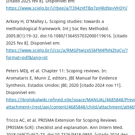
[citado 2025 fev 8]. Disponível em:
https://www.scielo.br/j/rbee/a/T394zVtTBq7pHRd9pyVH3YJ/
Arksey H, O’Malley L. Scoping studies: towards a
methodological framework. Int J Soc Res Methodol.
2005;8(1):19–32. doi:10.1080/1364557032000119616. [citado
2025 fev 8]. Disponível em:
https://www.scielo.br/j/csc/a/RMGFtwjzx55kFM4fNNZtgCy/?
format=pdf&lang=pt
Peters MDJ, et al. Chapter 11: Scoping reviews. In:
Aromataris E, Munn Z, editors. JBI Manual for Evidence
Synthesis. Estados Unidos: JBI; 2020 [citado 2024 nov 11].
Disponível em:
https://jbiglobalwiki.refined.site/space/MANUAL/4685848/Prev
attachment=/rest/api/content/4685848/child/attachment/att
Tricco AC, et al. PRISMA Extension for Scoping Reviews
(PRISMA-ScR): checklist and explanation. Ann Intern Med.
2018;169(7):467–73. doi:10.7326/M18-0850. [citado 2024 dez