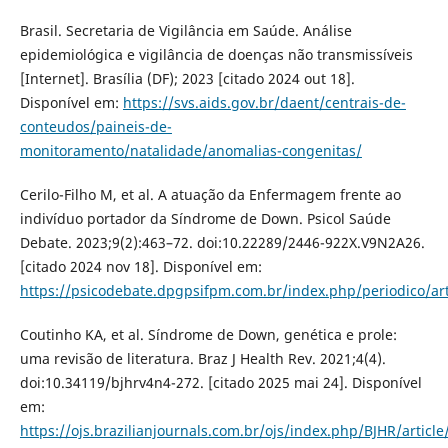
Brasil. Secretaria de Vigilância em Saúde. Análise
epidemiológica e vigilância de doenças não transmissíveis
[Internet]. Brasília (DF); 2023 [citado 2024 out 18].
Disponível em:
https://svs.aids.gov.br/daent/centrais-de-
conteudos/paineis-de-
monitoramento/natalidade/anomalias-congenitas/
Cerilo-Filho M, et al. A atuação da Enfermagem frente ao
indivíduo portador da Síndrome de Down. Psicol Saúde
Debate. 2023;9(2):463–72. doi:10.22289/2446-922X.V9N2A26.
[citado 2024 nov 18]. Disponível em:
https://psicodebate.dpgpsifpm.com.br/index.php/periodico/art
Coutinho KA, et al. Síndrome de Down, genética e prole:
uma revisão de literatura. Braz J Health Rev. 2021;4(4).
doi:10.34119/bjhrv4n4-272. [citado 2025 mai 24]. Disponível
em:
https://ojs.brazilianjournals.com.br/ojs/index.php/BJHR/articl