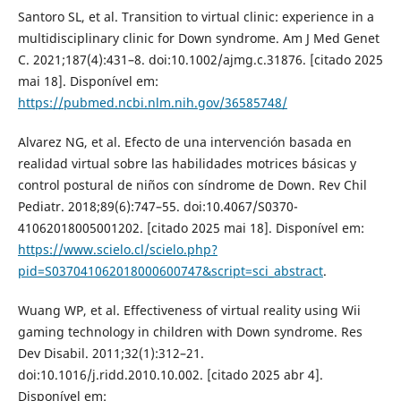
Santoro SL, et al. Transition to virtual clinic: experience in a
multidisciplinary clinic for Down syndrome. Am J Med Genet
C. 2021;187(4):431–8. doi:10.1002/ajmg.c.31876. [citado 2025
mai 18]. Disponível em:
https://pubmed.ncbi.nlm.nih.gov/36585748/
Alvarez NG, et al. Efecto de una intervención basada en
realidad virtual sobre las habilidades motrices básicas y
control postural de niños con síndrome de Down. Rev Chil
Pediatr. 2018;89(6):747–55. doi:10.4067/S0370-
41062018005001202. [citado 2025 mai 18]. Disponível em:
https://www.scielo.cl/scielo.php?
pid=S037041062018000600747&script=sci_abstract
.
Wuang WP, et al. Effectiveness of virtual reality using Wii
gaming technology in children with Down syndrome. Res
Dev Disabil. 2011;32(1):312–21.
doi:10.1016/j.ridd.2010.10.002. [citado 2025 abr 4].
Disponível em: