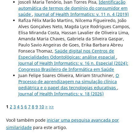
Josceli Maria Tenório, Ivan Torres Pisa,
Identificação
automática de termos de domínio do consumidor em
saúde
,
Journal of Health Informatics: v. 11 n. 4 (2019)
Rafiza Félix Marão Martins, Nilcema Figueiredo, João
Alves Gonçalves Neto, Magda Lyce Rodrigues Campos,
Elisa Miranda Costa, Hassan Lavalier de Oliveira Lima,
Amanda Maria Chaves, Gabriela da Silveira Gaspar,
Paulo Savio Angeiras de Goes, Erika Barbara Abreu
Fonseca Thomaz,
Saúde digital nos Centros de
Especialidades Odontológicas: análise espacial
,
Journal of Health Informatics: v. 16 n. Especial (2024):
Congresso Brasileiro de Informática em Saúde
Juan Felipe Soares Oliveira, Miriam Struchiner,
O
Processo de aprendizagem na simulação clínica
pediátrica e o papel das tecnologias educativas
,
Journal of Health Informatics: v. 18 (2026)
1
2
3
4
5
6
7
8
9
10
>
>>
Você também pode
iniciar uma pesquisa avançada por
similaridade
para este artigo.