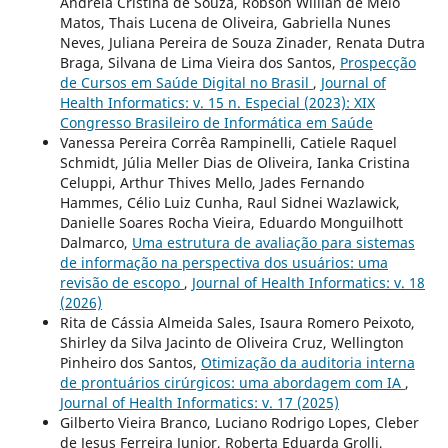
Andréia Cristina de Souza, Robson Willian de Melo
Matos, Thais Lucena de Oliveira, Gabriella Nunes
Neves, Juliana Pereira de Souza Zinader, Renata Dutra
Braga, Silvana de Lima Vieira dos Santos,
Prospecção
de Cursos em Saúde Digital no Brasil
,
Journal of
Health Informatics: v. 15 n. Especial (2023): XIX
Congresso Brasileiro de Informática em Saúde
Vanessa Pereira Corrêa Rampinelli, Catiele Raquel
Schmidt, Júlia Meller Dias de Oliveira, Ianka Cristina
Celuppi, Arthur Thives Mello, Jades Fernando
Hammes, Célio Luiz Cunha, Raul Sidnei Wazlawick,
Danielle Soares Rocha Vieira, Eduardo Monguilhott
Dalmarco,
Uma estrutura de avaliação para sistemas
de informação na perspectiva dos usuários: uma
revisão de escopo
,
Journal of Health Informatics: v. 18
(2026)
Rita de Cássia Almeida Sales, Isaura Romero Peixoto,
Shirley da Silva Jacinto de Oliveira Cruz, Wellington
Pinheiro dos Santos,
Otimização da auditoria interna
de prontuários cirúrgicos: uma abordagem com IA
,
Journal of Health Informatics: v. 17 (2025)
Gilberto Vieira Branco, Luciano Rodrigo Lopes, Cleber
de Jesus Ferreira Junior, Roberta Eduarda Grolli,