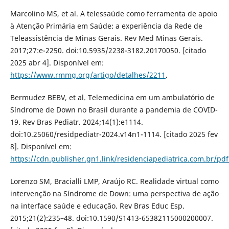
Marcolino MS, et al. A telessaúde como ferramenta de apoio
à Atenção Primária em Saúde: a experiência da Rede de
Teleassistência de Minas Gerais. Rev Med Minas Gerais.
2017;27:e-2250. doi:10.5935/2238-3182.20170050. [citado
2025 abr 4]. Disponível em:
https://www.rmmg.org/artigo/detalhes/2211
.
Bermudez BEBV, et al. Telemedicina em um ambulatório de
Síndrome de Down no Brasil durante a pandemia de COVID-
19. Rev Bras Pediatr. 2024;14(1):e1114.
doi:10.25060/residpediatr-2024.v14n1-1114. [citado 2025 fev
8]. Disponível em:
https://cdn.publisher.gn1.link/residenciapediatrica.com.br/pd
Lorenzo SM, Bracialli LMP, Araújo RC. Realidade virtual como
intervenção na Síndrome de Down: uma perspectiva de ação
na interface saúde e educação. Rev Bras Educ Esp.
2015;21(2):235–48. doi:10.1590/S1413-65382115000200007.