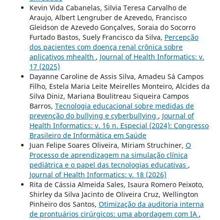
Kevin Vida Cabanelas, Silvia Teresa Carvalho de
Araujo, Albert Lengruber de Azevedo, Francisco
Gleidson de Azevedo Gonçalves, Soraia do Socorro
Furtado Bastos, Suely Francisco da Silva,
Percepção
dos pacientes com doença renal crônica sobre
aplicativos mhealth
,
Journal of Health Informatics: v.
17 (2025)
Dayanne Caroline de Assis Silva, Amadeu Sá Campos
Filho, Estela Maria Leite Meirelles Monteiro, Alcides da
Silva Diniz, Mariana Boulitreau Siqueira Campos
Barros,
Tecnologia educacional sobre medidas de
prevenção do bullying e cyberbullying
,
Journal of
Health Informatics: v. 16 n. Especial (2024): Congresso
Brasileiro de Informática em Saúde
Juan Felipe Soares Oliveira, Miriam Struchiner,
O
Processo de aprendizagem na simulação clínica
pediátrica e o papel das tecnologias educativas
,
Journal of Health Informatics: v. 18 (2026)
Rita de Cássia Almeida Sales, Isaura Romero Peixoto,
Shirley da Silva Jacinto de Oliveira Cruz, Wellington
Pinheiro dos Santos,
Otimização da auditoria interna
de prontuários cirúrgicos: uma abordagem com IA
,