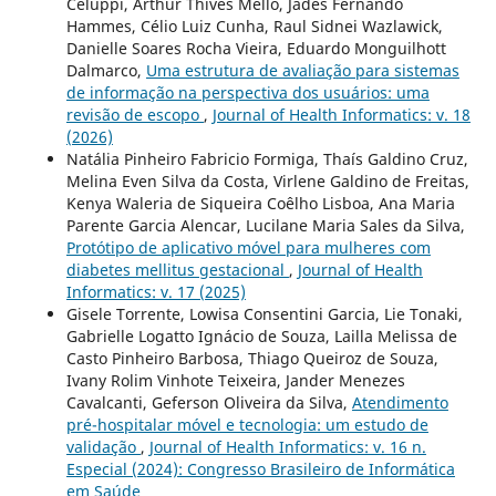
Celuppi, Arthur Thives Mello, Jades Fernando
Hammes, Célio Luiz Cunha, Raul Sidnei Wazlawick,
Danielle Soares Rocha Vieira, Eduardo Monguilhott
Dalmarco,
Uma estrutura de avaliação para sistemas
de informação na perspectiva dos usuários: uma
revisão de escopo
,
Journal of Health Informatics: v. 18
(2026)
Natália Pinheiro Fabricio Formiga, Thaís Galdino Cruz,
Melina Even Silva da Costa, Virlene Galdino de Freitas,
Kenya Waleria de Siqueira Coêlho Lisboa, Ana Maria
Parente Garcia Alencar, Lucilane Maria Sales da Silva,
Protótipo de aplicativo móvel para mulheres com
diabetes mellitus gestacional
,
Journal of Health
Informatics: v. 17 (2025)
Gisele Torrente, Lowisa Consentini Garcia, Lie Tonaki,
Gabrielle Logatto Ignácio de Souza, Lailla Melissa de
Casto Pinheiro Barbosa, Thiago Queiroz de Souza,
Ivany Rolim Vinhote Teixeira, Jander Menezes
Cavalcanti, Geferson Oliveira da Silva,
Atendimento
pré-hospitalar móvel e tecnologia: um estudo de
validação
,
Journal of Health Informatics: v. 16 n.
Especial (2024): Congresso Brasileiro de Informática
em Saúde