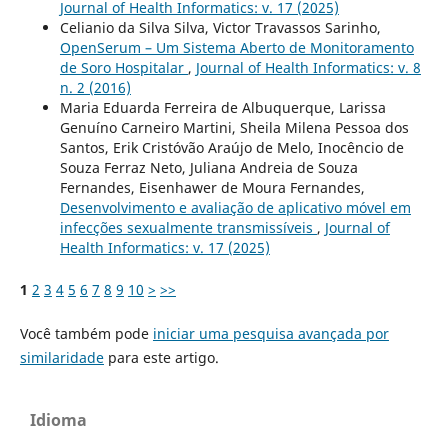
Journal of Health Informatics: v. 17 (2025)
Celianio da Silva Silva, Victor Travassos Sarinho,
OpenSerum – Um Sistema Aberto de Monitoramento
de Soro Hospitalar
,
Journal of Health Informatics: v. 8
n. 2 (2016)
Maria Eduarda Ferreira de Albuquerque, Larissa
Genuíno Carneiro Martini, Sheila Milena Pessoa dos
Santos, Erik Cristóvão Araújo de Melo, Inocêncio de
Souza Ferraz Neto, Juliana Andreia de Souza
Fernandes, Eisenhawer de Moura Fernandes,
Desenvolvimento e avaliação de aplicativo móvel em
infecções sexualmente transmissíveis
,
Journal of
Health Informatics: v. 17 (2025)
1
2
3
4
5
6
7
8
9
10
>
>>
Você também pode
iniciar uma pesquisa avançada por
similaridade
para este artigo.
Idioma