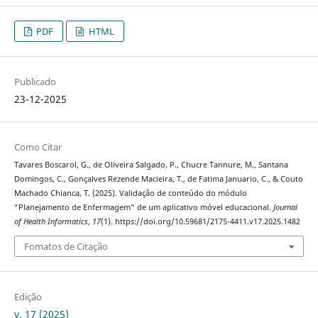
PDF
HTML
Publicado
23-12-2025
Como Citar
Tavares Boscarol, G., de Oliveira Salgado, P., Chucre Tannure, M., Santana
Domingos, C., Gonçalves Rezende Macieira, T., de Fatima Januario, C., & Couto
Machado Chianca, T. (2025). Validação de conteúdo do módulo
“Planejamento de Enfermagem” de um aplicativo móvel educacional.
Journal
of Health Informatics
,
17
(1). https://doi.org/10.59681/2175-4411.v17.2025.1482
Fomatos de Citação
Edição
v. 17 (2025)