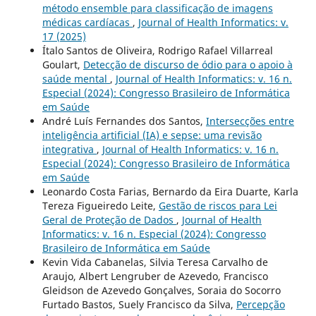
método ensemble para classificação de imagens
médicas cardíacas
,
Journal of Health Informatics: v.
17 (2025)
Ítalo Santos de Oliveira, Rodrigo Rafael Villarreal
Goulart,
Detecção de discurso de ódio para o apoio à
saúde mental
,
Journal of Health Informatics: v. 16 n.
Especial (2024): Congresso Brasileiro de Informática
em Saúde
André Luís Fernandes dos Santos,
Intersecções entre
inteligência artificial (IA) e sepse: uma revisão
integrativa
,
Journal of Health Informatics: v. 16 n.
Especial (2024): Congresso Brasileiro de Informática
em Saúde
Leonardo Costa Farias, Bernardo da Eira Duarte, Karla
Tereza Figueiredo Leite,
Gestão de riscos para Lei
Geral de Proteção de Dados
,
Journal of Health
Informatics: v. 16 n. Especial (2024): Congresso
Brasileiro de Informática em Saúde
Kevin Vida Cabanelas, Silvia Teresa Carvalho de
Araujo, Albert Lengruber de Azevedo, Francisco
Gleidson de Azevedo Gonçalves, Soraia do Socorro
Furtado Bastos, Suely Francisco da Silva,
Percepção