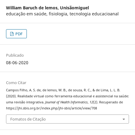
William Baruch de lemos,
Unisãomiguel
educação em saúde, fisiologia, tecnologia educacioanal
PDF
Publicado
08-06-2020
Como Citar
Campos Filho, A. S. de, de lemos, W. B., de souza, R. C., & de Lima, L. L. B.
(2020). Realidade virtual como ferramenta educacional e assistencial na saúde:
uma revisão integrativa.
Journal of Health Informatics
,
12
(2). Recuperado de
https://jhi.sbis.org.br/index.php/jhi-sbis/article/view/708
Fomatos de Citação