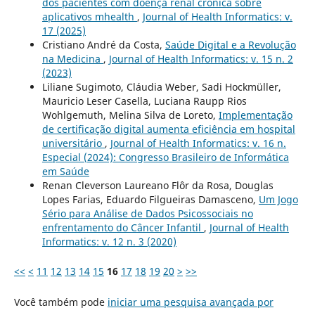
dos pacientes com doença renal crônica sobre
aplicativos mhealth
,
Journal of Health Informatics: v.
17 (2025)
Cristiano André da Costa,
Saúde Digital e a Revolução
na Medicina
,
Journal of Health Informatics: v. 15 n. 2
(2023)
Liliane Sugimoto, Cláudia Weber, Sadi Hockmüller,
Mauricio Leser Casella, Luciana Raupp Rios
Wohlgemuth, Melina Silva de Loreto,
Implementação
de certificação digital aumenta eficiência em hospital
universitário
,
Journal of Health Informatics: v. 16 n.
Especial (2024): Congresso Brasileiro de Informática
em Saúde
Renan Cleverson Laureano Flôr da Rosa, Douglas
Lopes Farias, Eduardo Filgueiras Damasceno,
Um Jogo
Sério para Análise de Dados Psicossociais no
enfrentamento do Câncer Infantil
,
Journal of Health
Informatics: v. 12 n. 3 (2020)
<<
<
11
12
13
14
15
16
17
18
19
20
>
>>
Você também pode
iniciar uma pesquisa avançada por