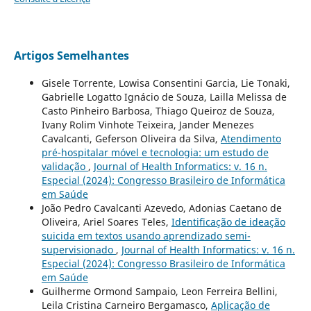
Artigos Semelhantes
Gisele Torrente, Lowisa Consentini Garcia, Lie Tonaki,
Gabrielle Logatto Ignácio de Souza, Lailla Melissa de
Casto Pinheiro Barbosa, Thiago Queiroz de Souza,
Ivany Rolim Vinhote Teixeira, Jander Menezes
Cavalcanti, Geferson Oliveira da Silva,
Atendimento
pré-hospitalar móvel e tecnologia: um estudo de
validação
,
Journal of Health Informatics: v. 16 n.
Especial (2024): Congresso Brasileiro de Informática
em Saúde
João Pedro Cavalcanti Azevedo, Adonias Caetano de
Oliveira, Ariel Soares Teles,
Identificação de ideação
suicida em textos usando aprendizado semi-
supervisionado
,
Journal of Health Informatics: v. 16 n.
Especial (2024): Congresso Brasileiro de Informática
em Saúde
Guilherme Ormond Sampaio, Leon Ferreira Bellini,
Leila Cristina Carneiro Bergamasco,
Aplicação de