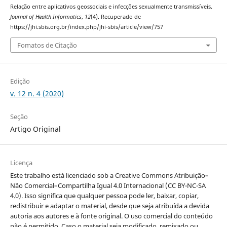
Relação entre aplicativos geossociais e infecções sexualmente transmissíveis.
Journal of Health Informatics
,
12
(4). Recuperado de
https://jhi.sbis.org.br/index.php/jhi-sbis/article/view/757
Fomatos de Citação
Edição
v. 12 n. 4 (2020)
Seção
Artigo Original
Licença
Este trabalho está licenciado sob a Creative Commons Atribuição–
Não Comercial–Compartilha Igual 4.0 Internacional (CC BY-NC-SA
4.0). Isso significa que qualquer pessoa pode ler, baixar, copiar,
redistribuir e adaptar o material, desde que seja atribuída a devida
autoria aos autores e à fonte original. O uso comercial do conteúdo
não é permitido. Caso o material seja modificado, remixado ou