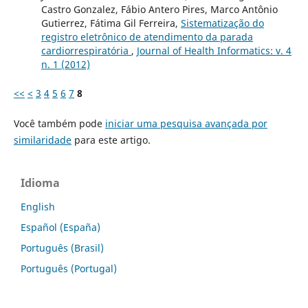
Castro Gonzalez, Fábio Antero Pires, Marco Antônio
Gutierrez, Fátima Gil Ferreira,
Sistematização do
registro eletrônico de atendimento da parada
cardiorrespiratória
,
Journal of Health Informatics: v. 4
n. 1 (2012)
<<
<
3
4
5
6
7
8
Você também pode
iniciar uma pesquisa avançada por
similaridade
para este artigo.
Idioma
English
Español (España)
Português (Brasil)
Português (Portugal)