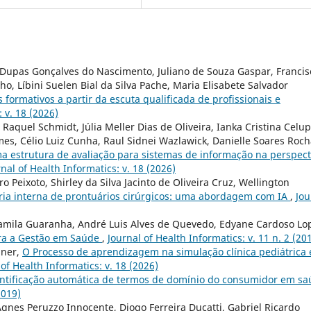
a Dupas Gonçalves do Nascimento, Juliano de Souza Gaspar, Francis
o, Líbini Suelen Bial da Silva Pache, Maria Elisabete Salvador
 formativos a partir da escuta qualificada de profissionais e
 v. 18 (2026)
Raquel Schmidt, Júlia Meller Dias de Oliveira, Ianka Cristina Celup
es, Célio Luiz Cunha, Raul Sidnei Wazlawick, Danielle Soares Roc
a estrutura de avaliação para sistemas de informação na perspect
nal of Health Informatics: v. 18 (2026)
 Peixoto, Shirley da Silva Jacinto de Oliveira Cruz, Wellington
ria interna de prontuários cirúrgicos: uma abordagem com IA
,
Jou
 Camila Guaranha, André Luis Alves de Quevedo, Edyane Cardoso Lo
ara a Gestão em Saúde
,
Journal of Health Informatics: v. 11 n. 2 (20
iner,
O Processo de aprendizagem na simulação clínica pediátrica 
 of Health Informatics: v. 18 (2026)
ntificação automática de termos de domínio do consumidor em s
2019)
gnes Peruzzo Innocente, Diogo Ferreira Ducatti, Gabriel Ricardo