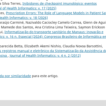
 Silva Terres,
Inibidores de checkpoint imunológico: eventos
l of Health Informatics: v. 17 (2025)
tes,
Prescription Errors: The Role of Language Models in Patient Sa
Health Informatics: v. 18 (2026)
z Araújo Carminé, Nazivaldo Caciocley Camelo Correa, Glenn de Agui
a Mamede dos Santos, Ana Cristina Lima Teixeira, Saymon Erickson
ui,
Informatização do transporte sanitário de Manaus: inovação e
ics: v. 16 n. Especial (2024): Congresso Brasileiro de Informática e
parecida Betta, Elizabeth Akemi Nishio, Claudia Novoa Barsottini,
registros manual e eletrônico da Sistematização da Assistência d
nsiva
,
Journal of Health Informatics: v. 4 n. 2 (2012)
da por similaridade
para este artigo.