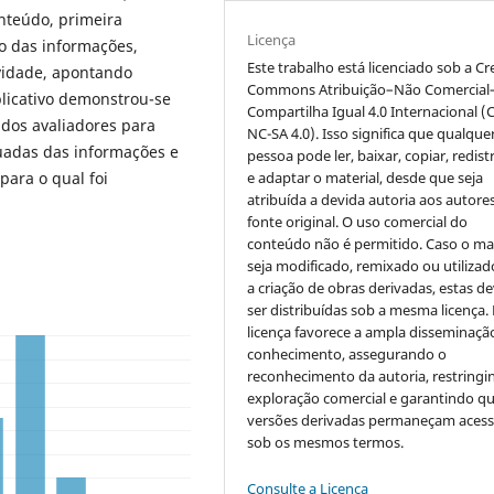
nteúdo, primeira
Licença
ão das informações,
Este trabalho está licenciado sob a Cr
ividade, apontando
Commons Atribuição–Não Comercial
licativo demonstrou-se
Compartilha Igual 4.0 Internacional (
dos avaliadores para
NC-SA 4.0). Isso significa que qualque
uadas das informações e
pessoa pode ler, baixar, copiar, redist
e adaptar o material, desde que seja
para o qual foi
atribuída a devida autoria aos autores
fonte original. O uso comercial do
conteúdo não é permitido. Caso o mat
seja modificado, remixado ou utilizad
a criação de obras derivadas, estas d
ser distribuídas sob a mesma licença.
licença favorece a ampla disseminaçã
conhecimento, assegurando o
reconhecimento da autoria, restringi
exploração comercial e garantindo q
versões derivadas permaneçam acess
sob os mesmos termos.
Consulte a Licença