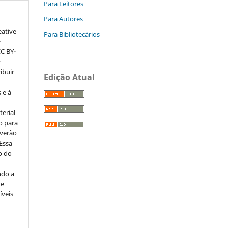
Para Leitores
Para Autores
eative
Para Bibliotecários
–
CC BY-
r
ribuir
Edição Atual
 e à
erial
o para
everão
 Essa
o do
ndo a
ue
íveis