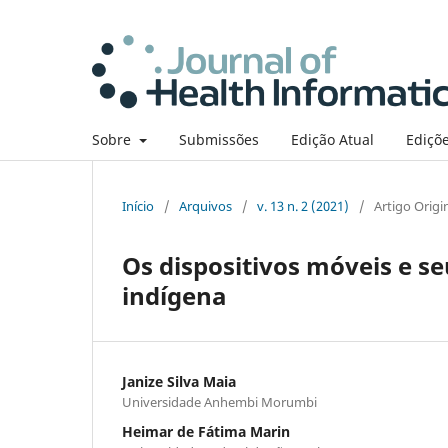
Sobre
Submissões
Edição Atual
Ediçõe
Início
/
Arquivos
/
v. 13 n. 2 (2021)
/
Artigo Origi
Os dispositivos móveis e s
indígena
Janize Silva Maia
Universidade Anhembi Morumbi
Heimar de Fátima Marin