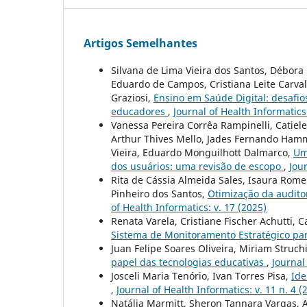
Artigos Semelhantes
Silvana de Lima Vieira dos Santos, Débor
Eduardo de Campos, Cristiana Leite Carvalh
Graziosi,
Ensino em Saúde Digital: desafios
educadores
,
Journal of Health Informatics:
Vanessa Pereira Corrêa Rampinelli, Catiele 
Arthur Thives Mello, Jades Fernando Hamm
Vieira, Eduardo Monguilhott Dalmarco,
Um
dos usuários: uma revisão de escopo
,
Jour
Rita de Cássia Almeida Sales, Isaura Romero
Pinheiro dos Santos,
Otimização da audito
of Health Informatics: v. 17 (2025)
Renata Varela, Cristiane Fischer Achutti,
Sistema de Monitoramento Estratégico p
Juan Felipe Soares Oliveira, Miriam Struch
papel das tecnologias educativas
,
Journal
Josceli Maria Tenório, Ivan Torres Pisa,
Ide
,
Journal of Health Informatics: v. 11 n. 4 (
Natália Marmitt, Sheron Tannara Vargas, A