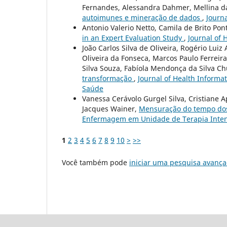
Fernandes, Alessandra Dahmer, Mellina da
autoimunes e mineração de dados
,
Journa
Antonio Valerio Netto, Camila de Brito Pon
in an Expert Evaluation Study
,
Journal of 
João Carlos Silva de Oliveira, Rogério Lui
Oliveira da Fonseca, Marcos Paulo Ferreir
Silva Souza, Fabíola Mendonça da Silva Ch
transformação
,
Journal of Health Informat
Saúde
Vanessa Cerávolo Gurgel Silva, Cristiane A
Jacques Wainer,
Mensuração do tempo dos 
Enfermagem em Unidade de Terapia Inte
1
2
3
4
5
6
7
8
9
10
>
>>
Você também pode
iniciar uma pesquisa avança