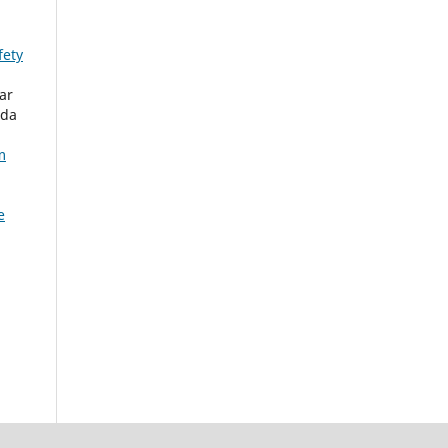
fety
ar
 da
m
e