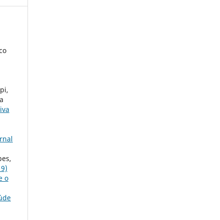
co
pi,
ha
iva
rnal
pes,
19)
e o
aúde