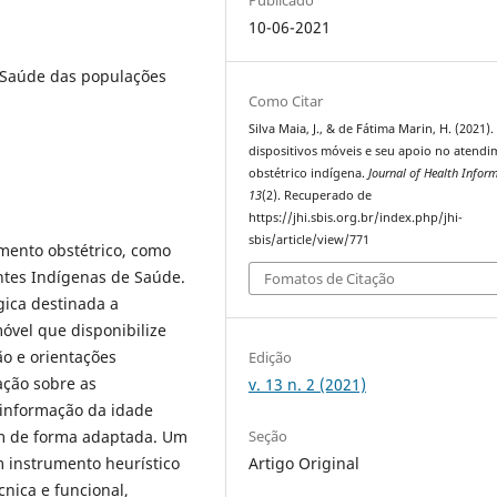
10-06-2021
, Saúde das populações
Como Citar
Silva Maia, J., & de Fátima Marin, H. (2021).
dispositivos móveis e seu apoio no atend
obstétrico indígena.
Journal of Health Infor
13
(2). Recuperado de
https://jhi.sbis.org.br/index.php/jhi-
sbis/article/view/771
imento obstétrico, como
ntes Indígenas de Saúde.
Fomatos de Citação
gica destinada a
óvel que disponibilize
ão e orientações
Edição
ação sobre as
v. 13 n. 2 (2021)
 informação da idade
Seção
um de forma adaptada. Um
Artigo Original
m instrumento heurístico
nica e funcional,