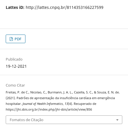
Lattes iD:
http://lattes.cnpq.br/8114353166227599
PDF
Publicado
19-12-2021
Como Citar
Freitas, P. de C., Nicolao, C., Burmann, J. A. L., Cazella, S. C., & Souza, E. N. de.
(2021). Padrões de apresentação da insuficiência cardíaca em emergência
hospitalar.
Journal of Health Informatics
,
13
(4). Recuperado de
https://jhi.sbis.org.br/index.php/jhi-sbis/article/view/856
Fomatos de Citação