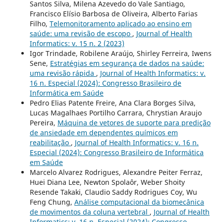
Santos Silva, Milena Azevedo do Vale Santiago,
Francisco Elísio Barbosa de Oliveira, Alberto Farias
Filho,
Telemonitoramento aplicado ao ensino em
saúde: uma revisão de escopo
,
Journal of Health
Informatics: v. 15 n. 2 (2023)
Igor Trindade, Robilene Araújo, Shirley Ferreira, Iwens
Sene,
Estratégias em segurança de dados na saúde:
uma revisão rápida
,
Journal of Health Informatics: v.
16 n. Especial (2024): Congresso Brasileiro de
Informática em Saúde
Pedro Elias Patente Freire, Ana Clara Borges Silva,
Lucas Magalhaes Portilho Carrara, Chrystian Araujo
Pereira,
Máquina de vetores de suporte para predição
de ansiedade em dependentes químicos em
reabilitação
,
Journal of Health Informatics: v. 16 n.
Especial (2024): Congresso Brasileiro de Informática
em Saúde
Marcelo Alvarez Rodrigues, Alexandre Peiter Ferraz,
Huei Diana Lee, Newton Spolaôr, Weber Shoity
Resende Takaki, Claudio Saddy Rodrigues Coy, Wu
Feng Chung,
Análise computacional da biomecânica
de movimentos da coluna vertebral
,
Journal of Health
Informatics: v. 16 n. Especial (2024): Congresso