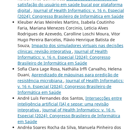
satisfação do usuário em saúde bucal por plataforma
digital
,
Journal of Health Informatics: v. 16 n. Especial
(2024): Congresso Brasileiro de Informática em Saúde
Kleuber Arias Meireles Martins, Isabela Coutinho
Faria, Mariana Menezes Corcinio, Leticia Alves
Rodrigues de Azevedo, Carolline Loschi Moura, Vitor
Hugo Pereira Barcelos, Flávio Henrique Batista de
Souza,
Impacto dos simuladores virtuais nas decisões
clínicas: revisão integrativa
,
Journal of Health
Informatics: v. 16 n. Especial (2024): Congresso
Brasileiro de Informática em Saúde
Sofia Clara Lage Rosa, Nathália Irffi Carvalho, Helena
Duani,
Aprendizado de máquinas para predição de
resistência microbiana
,
Journal of Health Informatics:
v. 16 n. Especial (2024): Congresso Brasileiro de
Informática em Saúde
André Luís Fernandes dos Santos,
Intersecções entre
inteligência artificial (IA) e sepse: uma revisão
integrativa
,
Journal of Health Informatics: v. 16 n.
Especial (2024): Congresso Brasileiro de Informática
em Saúde
Andréa Soares Rocha da Silva, Manuela Pinheiro dos