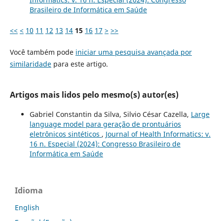
Brasileiro de Informática em Saúde
<<
<
10
11
12
13
14
15
16
17
>
>>
Você também pode
iniciar uma pesquisa avançada por
similaridade
para este artigo.
Artigos mais lidos pelo mesmo(s) autor(es)
Gabriel Constantin da Silva, Silvio César Cazella,
Large
language model para geração de prontuários
eletrônicos sintéticos
,
Journal of Health Informatics: v.
16 n. Especial (2024): Congresso Brasileiro de
Informática em Saúde
Idioma
English