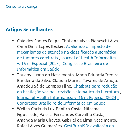
Consulte a Licença
Artigos Semelhantes
Caio dos Santos Felipe, Thatiane Alves Pianoschi Alva,
Carla Diniz Lopes Becker,
Avaliando o impacto de
mecanismos de atenção na classificação automática
de tumores cerebrais
,
Journal of Health Informatics:
v. 16 n. Especial (2024): Congresso Brasileiro de
Informática em Saúde
Thuany Luana do Nascimento, Maria Eduarda Irenira
Bandeira da Silva, Claudia Marina Tavares de Araújo,
Amadeu Sá de Campos Filho,
Chatbots para redução
da hesitação vacinal: revisão sistemática da literatura
,
Journal of Health Informatics: v. 16 n. Especial (2024):
Congresso Brasileiro de Informática em Saúde
Wellen Carla da Luz Benfica Costa, Nilcema
Figueiredo, Valéria Fernandes Carvalho Costa,
Amanda Maria Chaves, Gabriel de Lima Nascimento,
Rafael Alves Guimarães,
GestBucalSD: avaliação da