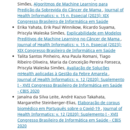
Simões,
Algoritmos de Machine Learning para
Predição da Sobrevida do Câncer de Mama
,
Journal of
Health Informatics: v. 15 n. Especial (2023): XIX
Congresso Brasileiro de Informática em Saúde
Erika Yahata, Erik Paul Winnikow, Ricardo Suyama,
Priscyla Waleska Simões,
Explicabilidade em Modelos
Preditivos de Machine Learning no Câncer de Mama
,
Journal of Health Informatics: v. 15 n. Especial (2023):
XIX Congresso Brasileiro de Informática em Saúde
Talita Santos Pinheiro, Ana Paula Romani, Tiago
Ribeiro Oliveira, Maria da Conceição Pereira Fonseca,
Priscyla Waleska Simões,
Avaliação de Soluções
mHealth aplicadas à Gestão da Febre Amarela
,
Journal of Health Informatics: v. 12 (2020): Suplemento
I - XVII Congresso Brasileiro de Informática em Saúde
- CBIS 2020
Janaína da Silva Leite, André Kazuo Takahata,
Margarethe Steinberger-Elias,
Elaboração de corpus
biomédico em Português sobre o Covid-19
,
Journal of
Health Informatics: v. 12 (2020): Suplemento I - XVII
Congresso Brasileiro de Informática em Saúde - CBIS
2020