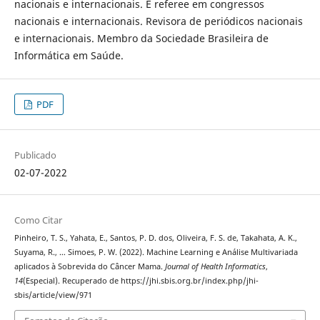
nacionais e internacionais. É referee em congressos
nacionais e internacionais. Revisora de periódicos nacionais
e internacionais. Membro da Sociedade Brasileira de
Informática em Saúde.
PDF
Publicado
02-07-2022
Como Citar
Pinheiro, T. S., Yahata, E., Santos, P. D. dos, Oliveira, F. S. de, Takahata, A. K.,
Suyama, R., … Simoes, P. W. (2022). Machine Learning e Análise Multivariada
aplicados à Sobrevida do Câncer Mama.
Journal of Health Informatics
,
14
(Especial). Recuperado de https://jhi.sbis.org.br/index.php/jhi-
sbis/article/view/971