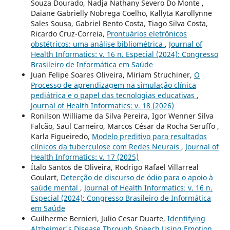
Souza Dourado, Nadja Nathany Severo Do Monte ,
Daiane Gabrielly Nobrega Coelho, Kallyta Karollynne
Sales Sousa, Gabriel Bento Costa, Tiago Silva Costa,
Ricardo Cruz-Correia,
Prontuários eletrônicos
obstétricos: uma análise bibliométrica
,
Journal of
Health Informatics: v. 16 n. Especial (2024): Congresso
Brasileiro de Informática em Saúde
Juan Felipe Soares Oliveira, Miriam Struchiner,
O
Processo de aprendizagem na simulação clínica
pediátrica e o papel das tecnologias educativas
,
Journal of Health Informatics: v. 18 (2026)
Ronilson Williame da Silva Pereira, Igor Wenner Silva
Falcão, Saul Carneiro, Marcos César da Rocha Seruffo ,
Karla Figueiredo,
Modelo preditivo para resultados
clínicos da tuberculose com Redes Neurais
,
Journal of
Health Informatics: v. 17 (2025)
Ítalo Santos de Oliveira, Rodrigo Rafael Villarreal
Goulart,
Detecção de discurso de ódio para o apoio à
saúde mental
,
Journal of Health Informatics: v. 16 n.
Especial (2024): Congresso Brasileiro de Informática
em Saúde
Guilherme Bernieri, Julio Cesar Duarte,
Identifying
Alzheimer's Disease Through Speech Using Emotion