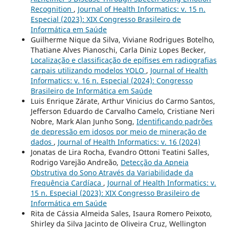
Recognition
,
Journal of Health Informatics: v. 15 n.
Especial (2023): XIX Congresso Brasileiro de
Informática em Saúde
Guilherme Nique da Silva, Viviane Rodrigues Botelho,
Thatiane Alves Pianoschi, Carla Diniz Lopes Becker,
Localização e classificação de epífises em radiografias
carpais utilizando modelos YOLO
,
Journal of Health
Informatics: v. 16 n. Especial (2024): Congresso
Brasileiro de Informática em Saúde
Luis Enrique Zárate, Arthur Vinicius do Carmo Santos,
Jefferson Eduardo de Carvalho Camelo, Cristiane Neri
Nobre, Mark Alan Junho Song,
Identificando padrões
de depressão em idosos por meio de mineração de
dados
,
Journal of Health Informatics: v. 16 (2024)
Jonatas de Lira Rocha, Evandro Ottoni Teatini Salles,
Rodrigo Varejão Andreão,
Detecção da Apneia
Obstrutiva do Sono Através da Variabilidade da
Frequência Cardíaca
,
Journal of Health Informatics: v.
15 n. Especial (2023): XIX Congresso Brasileiro de
Informática em Saúde
Rita de Cássia Almeida Sales, Isaura Romero Peixoto,
Shirley da Silva Jacinto de Oliveira Cruz, Wellington