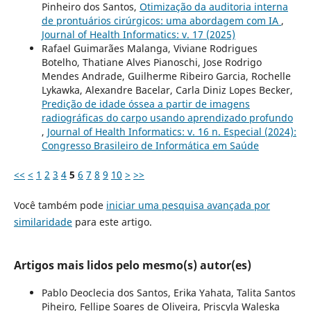
Pinheiro dos Santos,
Otimização da auditoria interna
de prontuários cirúrgicos: uma abordagem com IA
,
Journal of Health Informatics: v. 17 (2025)
Rafael Guimarães Malanga, Viviane Rodrigues
Botelho, Thatiane Alves Pianoschi, Jose Rodrigo
Mendes Andrade, Guilherme Ribeiro Garcia, Rochelle
Lykawka, Alexandre Bacelar, Carla Diniz Lopes Becker,
Predição de idade óssea a partir de imagens
radiográficas do carpo usando aprendizado profundo
,
Journal of Health Informatics: v. 16 n. Especial (2024):
Congresso Brasileiro de Informática em Saúde
<<
<
1
2
3
4
5
6
7
8
9
10
>
>>
Você também pode
iniciar uma pesquisa avançada por
similaridade
para este artigo.
Artigos mais lidos pelo mesmo(s) autor(es)
Pablo Deoclecia dos Santos, Erika Yahata, Talita Santos
Piheiro, Fellipe Soares de Oliveira, Priscyla Waleska