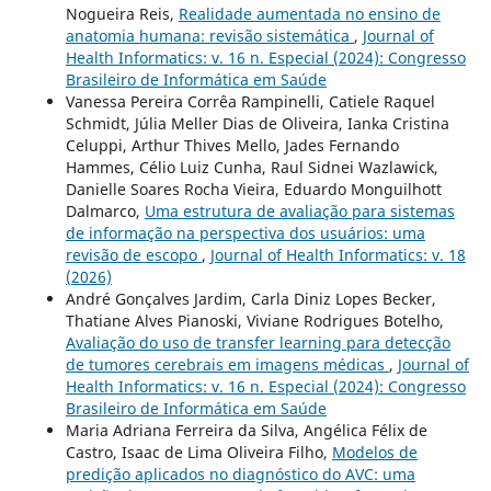
Nogueira Reis,
Realidade aumentada no ensino de
anatomia humana: revisão sistemática
,
Journal of
Health Informatics: v. 16 n. Especial (2024): Congresso
Brasileiro de Informática em Saúde
Vanessa Pereira Corrêa Rampinelli, Catiele Raquel
Schmidt, Júlia Meller Dias de Oliveira, Ianka Cristina
Celuppi, Arthur Thives Mello, Jades Fernando
Hammes, Célio Luiz Cunha, Raul Sidnei Wazlawick,
Danielle Soares Rocha Vieira, Eduardo Monguilhott
Dalmarco,
Uma estrutura de avaliação para sistemas
de informação na perspectiva dos usuários: uma
revisão de escopo
,
Journal of Health Informatics: v. 18
(2026)
André Gonçalves Jardim, Carla Diniz Lopes Becker,
Thatiane Alves Pianoski, Viviane Rodrigues Botelho,
Avaliação do uso de transfer learning para detecção
de tumores cerebrais em imagens médicas
,
Journal of
Health Informatics: v. 16 n. Especial (2024): Congresso
Brasileiro de Informática em Saúde
Maria Adriana Ferreira da Silva, Angélica Félix de
Castro, Isaac de Lima Oliveira Filho,
Modelos de
predição aplicados no diagnóstico do AVC: uma