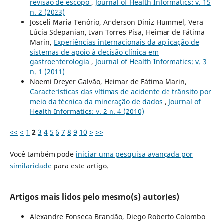
revisão de escopo
,
Journal of Health Informatics: v. 15
n. 2 (2023)
Josceli Maria Tenório, Anderson Diniz Hummel, Vera
Lúcia Sdepanian, Ivan Torres Pisa, Heimar de Fátima
Marin,
Experiências internacionais da aplicação de
sistemas de apoio à decisão clínica em
gastroenterologia
,
Journal of Health Informatics: v. 3
n. 1 (2011)
Noemi Dreyer Galvão, Heimar de Fátima Marin,
Características das vítimas de acidente de trânsito por
meio da técnica da mineração de dados
,
Journal of
Health Informatics: v. 2 n. 4 (2010)
<<
<
1
2
3
4
5
6
7
8
9
10
>
>>
Você também pode
iniciar uma pesquisa avançada por
similaridade
para este artigo.
Artigos mais lidos pelo mesmo(s) autor(es)
Alexandre Fonseca Brandão, Diego Roberto Colombo