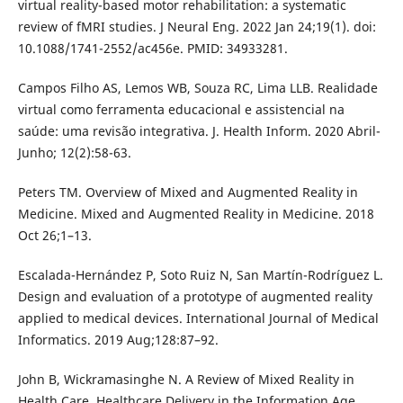
virtual reality-based motor rehabilitation: a systematic
review of fMRI studies. J Neural Eng. 2022 Jan 24;19(1). doi:
10.1088/1741-2552/ac456e. PMID: 34933281.
Campos Filho AS, Lemos WB, Souza RC, Lima LLB. Realidade
virtual como ferramenta educacional e assistencial na
saúde: uma revisão integrativa. J. Health Inform. 2020 Abril-
Junho; 12(2):58-63.
Peters TM. Overview of Mixed and Augmented Reality in
Medicine. Mixed and Augmented Reality in Medicine. 2018
Oct 26;1–13.
Escalada-Hernández P, Soto Ruiz N, San Martín-Rodríguez L.
Design and evaluation of a prototype of augmented reality
applied to medical devices. International Journal of Medical
Informatics. 2019 Aug;128:87–92.
John B, Wickramasinghe N. A Review of Mixed Reality in
Health Care. Healthcare Delivery in the Information Age.