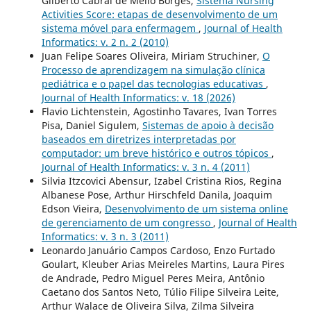
Gilberto Cabral de Mello Borges,
Sistema Nursing
Activities Score: etapas de desenvolvimento de um
sistema móvel para enfermagem
,
Journal of Health
Informatics: v. 2 n. 2 (2010)
Juan Felipe Soares Oliveira, Miriam Struchiner,
O
Processo de aprendizagem na simulação clínica
pediátrica e o papel das tecnologias educativas
,
Journal of Health Informatics: v. 18 (2026)
Flavio Lichtenstein, Agostinho Tavares, Ivan Torres
Pisa, Daniel Sigulem,
Sistemas de apoio à decisão
baseados em diretrizes interpretadas por
computador: um breve histórico e outros tópicos
,
Journal of Health Informatics: v. 3 n. 4 (2011)
Silvia Itzcovici Abensur, Izabel Cristina Rios, Regina
Albanese Pose, Arthur Hirschfeld Danila, Joaquim
Edson Vieira,
Desenvolvimento de um sistema online
de gerenciamento de um congresso
,
Journal of Health
Informatics: v. 3 n. 3 (2011)
Leonardo Januário Campos Cardoso, Enzo Furtado
Goulart, Kleuber Arias Meireles Martins, Laura Pires
de Andrade, Pedro Miguel Peres Meira, Antônio
Caetano dos Santos Neto, Túlio Filipe Silveira Leite,
Arthur Walace de Oliveira Silva, Zilma Silveira