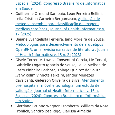
Especial (2024): Congresso Brasileiro de Informática
em Saúde
Guilherme Ormond Sampaio, Leon Ferreira Bellini,
Leila Cristina Carneiro Bergamasco,
Aplicação de
método ensemble para classificação de imagens
médicas cardíacas
,
Journal of Health Informatics: v.
17 (2025)
Daiane Evangelista Ferreira, Jano Moreira de Souza,
Metodologias para desenvolvimento de arquétipos
OpenEHR: uma revisão narrativa de literatura
,
Journal
of Health Informatics: v. 15 n. 2 (2023)
Gisele Torrente, Lowisa Consentini Garcia, Lie Tonaki,
Gabrielle Logatto Ignácio de Souza, Lailla Melissa de
Casto Pinheiro Barbosa, Thiago Queiroz de Souza,
Ivany Rolim Vinhote Teixeira, Jander Menezes
Cavalcanti, Geferson Oliveira da Silva,
Atendimento
pré-hospitalar móvel e tecnologia: um estudo de
validação
,
Journal of Health Informatics: v. 16 n.
Especial (2024): Congresso Brasileiro de Informática
em Saúde
Giordano Brunno Wagner Trombetta, William da Rosa
Fröhlich, Sandro José Rigo, Clarissa Almeida