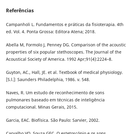
Referências
Campanholi L. Fundamentos e práticas da fisioterapia. 4th
ed. Vol. 4. Ponta Grossa: Editora Atena; 2018.
Abella M, Formolo J, Penney DG. Comparison of the acoustic
properties of six popular stethoscopes. The Journal of the
Acoustical Society of America. 1992 Apr;91(4):2224–8.
Guyton, AC., Hall, JE. et al. Textbook of medical physiology.
[S.l.]: Saunders Philadelphia, 1986. v. 548.
Naves, R. Um estudo de reconhecimento de sons
pulmonares baseado em técnicas de inteligência
computacional. Minas Gerais, 2015.
Garcia, EAC. Biofísica. São Paulo: Sarvier, 2002.
Carvalho VO, Souza GEC. O estetoscópio e os sons