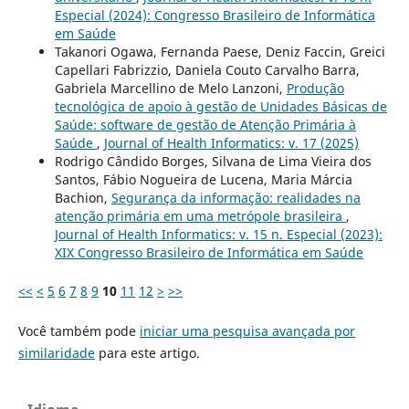
Especial (2024): Congresso Brasileiro de Informática
em Saúde
Takanori Ogawa, Fernanda Paese, Deniz Faccin, Greici
Capellari Fabrizzio, Daniela Couto Carvalho Barra,
Gabriela Marcellino de Melo Lanzoni,
Produção
tecnológica de apoio à gestão de Unidades Básicas de
Saúde: software de gestão de Atenção Primária à
Saúde
,
Journal of Health Informatics: v. 17 (2025)
Rodrigo Cândido Borges, Silvana de Lima Vieira dos
Santos, Fábio Nogueira de Lucena, Maria Márcia
Bachion,
Segurança da informação: realidades na
atenção primária em uma metrópole brasileira
,
Journal of Health Informatics: v. 15 n. Especial (2023):
XIX Congresso Brasileiro de Informática em Saúde
<<
<
5
6
7
8
9
10
11
12
>
>>
Você também pode
iniciar uma pesquisa avançada por
similaridade
para este artigo.