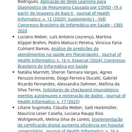
Rodrigues,
Aplicação de Deep Learning para
Diagnóstico de Pneumonia Causada por COVID -19 a
partir de Imagens de Raio X
,
Journal of Health
Informatics: v. 12 (2020): Suplemento I - XVII
Congresso Brasileiro de Informática em Saúde - CBIS
2020
Luciano Weber, Luís Antonio Lourenço, Martina
Klippel Brehm, Pedro Matiucci Pereira, Vinicius Faria
Culmant Ramos,
Análise de predições de
atendimentos na saúde em Florianópolis
,
Journal of
Health Informatics: v. 16 n. Especial (2024): Congresso
Brasileiro de Informática em Saúde
Natália Marmitt, Sheron Tannara Vargas, Agnes
Peruzzo Innocente, Diogo Ferreira Ducatti, Gabriel
Ricardo Fernandes, Alessandra Dahmer, Mellina da
Silva Terres,
Inibidores de checkpoint imunológico:
eventos autoimunes e mineração de dados
,
Journal of
Health Informatics: v. 17 (2025)
Liliane Sugimoto, Cláudia Weber, Sadi Hockmüller,
Mauricio Leser Casella, Luciana Raupp Rios
Wohlgemuth, Melina Silva de Loreto,
Implementação
de certificação digital aumenta eficiência em hospital
universitário
,
Journal of Health Informatics: v. 16 n.