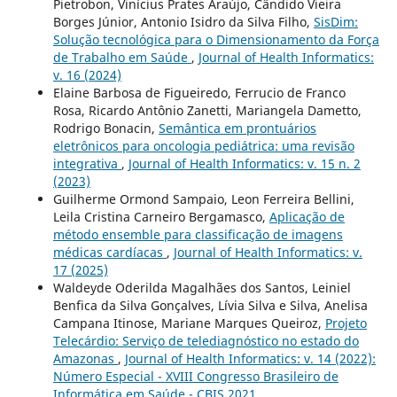
Pietrobon, Vinícius Prates Araújo, Cândido Vieira
Borges Júnior, Antonio Isidro da Silva Filho,
SisDim:
Solução tecnológica para o Dimensionamento da Força
de Trabalho em Saúde
,
Journal of Health Informatics:
v. 16 (2024)
Elaine Barbosa de Figueiredo, Ferrucio de Franco
Rosa, Ricardo Antônio Zanetti, Mariangela Dametto,
Rodrigo Bonacin,
Semântica em prontuários
eletrônicos para oncologia pediátrica: uma revisão
integrativa
,
Journal of Health Informatics: v. 15 n. 2
(2023)
Guilherme Ormond Sampaio, Leon Ferreira Bellini,
Leila Cristina Carneiro Bergamasco,
Aplicação de
método ensemble para classificação de imagens
médicas cardíacas
,
Journal of Health Informatics: v.
17 (2025)
Waldeyde Oderilda Magalhães dos Santos, Leiniel
Benfica da Silva Gonçalves, Lívia Silva e Silva, Anelisa
Campana Itinose, Mariane Marques Queiroz,
Projeto
Telecárdio: Serviço de telediagnóstico no estado do
Amazonas
,
Journal of Health Informatics: v. 14 (2022):
Número Especial - XVIII Congresso Brasileiro de
Informática em Saúde - CBIS 2021