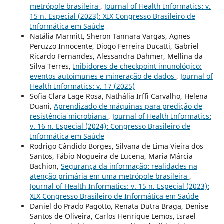
metrópole brasileira
,
Journal of Health Informatics: v.
15 n. Especial (2023): XIX Congresso Brasileiro de
Informática em Saúde
Natália Marmitt, Sheron Tannara Vargas, Agnes
Peruzzo Innocente, Diogo Ferreira Ducatti, Gabriel
Ricardo Fernandes, Alessandra Dahmer, Mellina da
Silva Terres,
Inibidores de checkpoint imunológico:
eventos autoimunes e mineração de dados
,
Journal of
Health Informatics: v. 17 (2025)
Sofia Clara Lage Rosa, Nathália Irffi Carvalho, Helena
Duani,
Aprendizado de máquinas para predição de
resistência microbiana
,
Journal of Health Informatics:
v. 16 n. Especial (2024): Congresso Brasileiro de
Informática em Saúde
Rodrigo Cândido Borges, Silvana de Lima Vieira dos
Santos, Fábio Nogueira de Lucena, Maria Márcia
Bachion,
Segurança da informação: realidades na
atenção primária em uma metrópole brasileira
,
Journal of Health Informatics: v. 15 n. Especial (2023):
XIX Congresso Brasileiro de Informática em Saúde
Daniel do Prado Pagotto, Renata Dutra Braga, Denise
Santos de Oliveira, Carlos Henrique Lemos, Israel