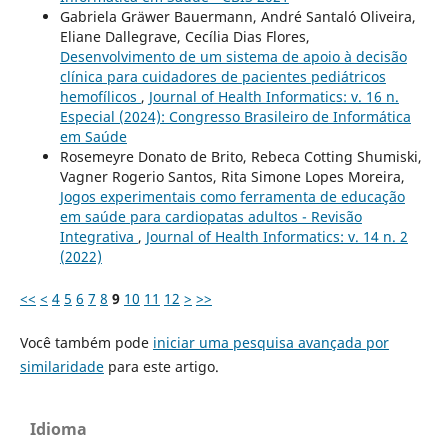
Gabriela Gräwer Bauermann, André Santaló Oliveira,
Eliane Dallegrave, Cecília Dias Flores,
Desenvolvimento de um sistema de apoio à decisão
clínica para cuidadores de pacientes pediátricos
hemofílicos
,
Journal of Health Informatics: v. 16 n.
Especial (2024): Congresso Brasileiro de Informática
em Saúde
Rosemeyre Donato de Brito, Rebeca Cotting Shumiski,
Vagner Rogerio Santos, Rita Simone Lopes Moreira,
Jogos experimentais como ferramenta de educação
em saúde para cardiopatas adultos - Revisão
Integrativa
,
Journal of Health Informatics: v. 14 n. 2
(2022)
<<
<
4
5
6
7
8
9
10
11
12
>
>>
Você também pode
iniciar uma pesquisa avançada por
similaridade
para este artigo.
Idioma