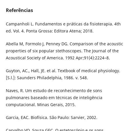
Referências
Campanholi L. Fundamentos e práticas da fisioterapia. 4th
ed. Vol. 4. Ponta Grossa: Editora Atena; 2018.
Abella M, Formolo J, Penney DG. Comparison of the acoustic
properties of six popular stethoscopes. The Journal of the
Acoustical Society of America. 1992 Apr;91(4):2224–8.
Guyton, AC., Hall, JE. et al. Textbook of medical physiology.
[S.l.]: Saunders Philadelphia, 1986. v. 548.
Naves, R. Um estudo de reconhecimento de sons
pulmonares baseado em técnicas de inteligência
computacional. Minas Gerais, 2015.
Garcia, EAC. Biofísica. São Paulo: Sarvier, 2002.
Carvalho VO, Souza GEC. O estetoscópio e os sons