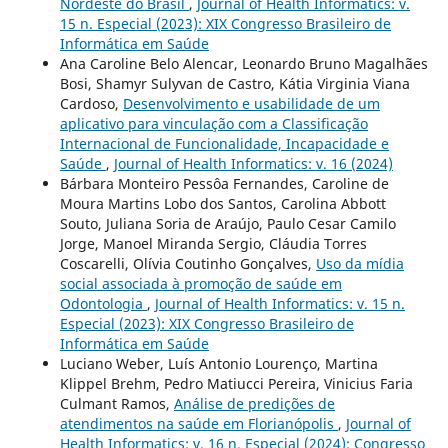
Nordeste do Brasil
,
Journal of Health Informatics: v.
15 n. Especial (2023): XIX Congresso Brasileiro de
Informática em Saúde
Ana Caroline Belo Alencar, Leonardo Bruno Magalhães
Bosi, Shamyr Sulyvan de Castro, Kátia Virginia Viana
Cardoso,
Desenvolvimento e usabilidade de um
aplicativo para vinculação com a Classificação
Internacional de Funcionalidade, Incapacidade e
Saúde
,
Journal of Health Informatics: v. 16 (2024)
Bárbara Monteiro Pessôa Fernandes, Caroline de
Moura Martins Lobo dos Santos, Carolina Abbott
Souto, Juliana Soria de Araújo, Paulo Cesar Camilo
Jorge, Manoel Miranda Sergio, Cláudia Torres
Coscarelli, Olívia Coutinho Gonçalves,
Uso da mídia
social associada à promoção de saúde em
Odontologia
,
Journal of Health Informatics: v. 15 n.
Especial (2023): XIX Congresso Brasileiro de
Informática em Saúde
Luciano Weber, Luís Antonio Lourenço, Martina
Klippel Brehm, Pedro Matiucci Pereira, Vinicius Faria
Culmant Ramos,
Análise de predições de
atendimentos na saúde em Florianópolis
,
Journal of
Health Informatics: v. 16 n. Especial (2024): Congresso