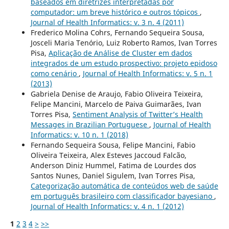
baseados em diretrizes interpretadas por
computador: um breve histórico e outros tópicos
,
Journal of Health Informatics: v. 3 n. 4 (2011)
Frederico Molina Cohrs, Fernando Sequeira Sousa,
Josceli Maria Tenório, Luiz Roberto Ramos, Ivan Torres
Pisa,
Aplicação de Análise de Cluster em dados
integrados de um estudo prospectivo: projeto epidoso
como cenário
,
Journal of Health Informatics: v. 5 n. 1
(2013)
Gabriela Denise de Araujo, Fabio Oliveira Teixeira,
Felipe Mancini, Marcelo de Paiva Guimarães, Ivan
Torres Pisa,
Sentiment Analysis of Twitter’s Health
Messages in Brazilian Portuguese
,
Journal of Health
Informatics: v. 10 n. 1 (2018)
Fernando Sequeira Sousa, Felipe Mancini, Fabio
Oliveira Teixeira, Alex Esteves Jaccoud Falcão,
Anderson Diniz Hummel, Fatima de Lourdes dos
Santos Nunes, Daniel Sigulem, Ivan Torres Pisa,
Categorização automática de conteúdos web de saúde
em português brasileiro com classificador bayesiano
,
Journal of Health Informatics: v. 4 n. 1 (2012)
1
2
3
4
>
>>