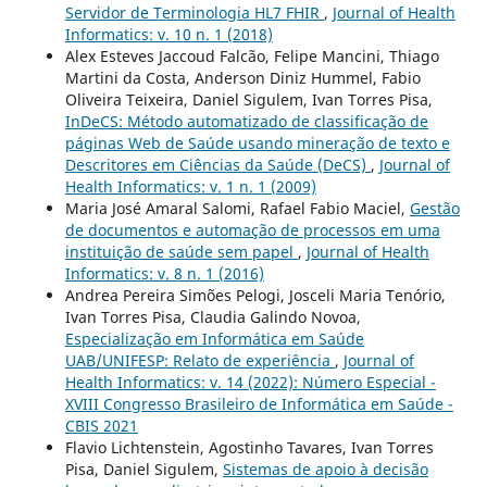
Servidor de Terminologia HL7 FHIR
,
Journal of Health
Informatics: v. 10 n. 1 (2018)
Alex Esteves Jaccoud Falcão, Felipe Mancini, Thiago
Martini da Costa, Anderson Diniz Hummel, Fabio
Oliveira Teixeira, Daniel Sigulem, Ivan Torres Pisa,
InDeCS: Método automatizado de classificação de
páginas Web de Saúde usando mineração de texto e
Descritores em Ciências da Saúde (DeCS)
,
Journal of
Health Informatics: v. 1 n. 1 (2009)
Maria José Amaral Salomi, Rafael Fabio Maciel,
Gestão
de documentos e automação de processos em uma
instituição de saúde sem papel
,
Journal of Health
Informatics: v. 8 n. 1 (2016)
Andrea Pereira Simões Pelogi, Josceli Maria Tenório,
Ivan Torres Pisa, Claudia Galindo Novoa,
Especialização em Informática em Saúde
UAB/UNIFESP: Relato de experiência
,
Journal of
Health Informatics: v. 14 (2022): Número Especial -
XVIII Congresso Brasileiro de Informática em Saúde -
CBIS 2021
Flavio Lichtenstein, Agostinho Tavares, Ivan Torres
Pisa, Daniel Sigulem,
Sistemas de apoio à decisão