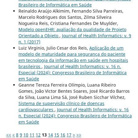
Brasileiro de Informática em Saúde
Reinaldo Araújo Alkimim, Fernando Silva Parreiras,
Marcelo Rodrigues dos Santos, Zilma Silveira
Nogueira Reis, Cristiana Fernandes De Muylder,
Modelo openEHR: avaliação da qualidade de Projeto
Orientado a Objeto
,
Journal of Health Informatics: v. 9
n. 1 (2017)
Luiz Virginio, Julio Cesar dos Reis,
Aplicação de um
modelo de maturidade para segurança do paciente
em tecnologia da informação em saúde em hospitais
brasileiros
,
Journal of Health Informatics: v. 16 n.
Especial (2024): Congresso Brasileiro de Informática
em Saúde
Geanne Tereza Ferreira Olímpio, Luana Ribeiro
Gomes, João Victor Bentes Soares, José Ricardo Barros
da Silva, Luana Lima Sá, José Ruben Sicchar Vilchez,
Sistema de supervisão clínico de doenças
cardiovasculares
,
Journal of Health Informatics: v. 16
n. Especial (2024): Congresso Brasileiro de Informática
em Saúde
<<
<
8
9
10
11
12
13
14
15
16
17
>
>>