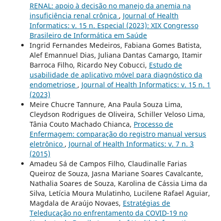
RENAL: apoio à decisão no manejo da anemia na
insuficiência renal crônica
,
Journal of Health
Informatics: v. 15 n. Especial (2023): XIX Congresso
Brasileiro de Informática em Saúde
Ingrid Fernandes Medeiros, Fabiana Gomes Batista,
Alef Emannuel Dias, Juliana Dantas Camargo, Itamir
Barroca Filho, Ricardo Ney Cobucci,
Estudo de
usabilidade de aplicativo móvel para diagnóstico da
endometriose
,
Journal of Health Informatics: v. 15 n. 1
(2023)
Meire Chucre Tannure, Ana Paula Souza Lima,
Cleydson Rodrigues de Oliveira, Schiller Veloso Lima,
Tânia Couto Machado Chianca,
Processo de
Enfermagem: comparação do registro manual versus
eletrônico
,
Journal of Health Informatics: v. 7 n. 3
(2015)
Amadeu Sá de Campos Filho, Claudinalle Farias
Queiroz de Souza, Jasna Mariane Soares Cavalcante,
Nathalia Soares de Souza, Karolina de Cássia Lima da
Silva, Letícia Moura Mulatinho, Lucilene Rafael Aguiar,
Magdala de Araújo Novaes,
Estratégias de
Teleducação no enfrentamento da COVID-19 no