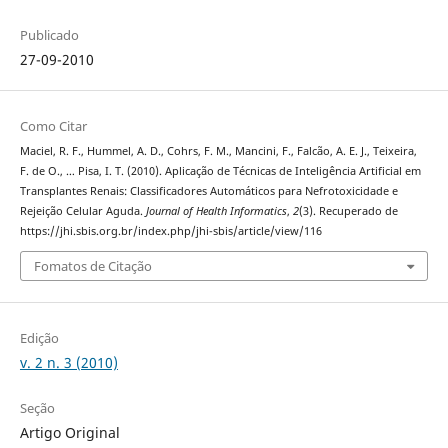
Publicado
27-09-2010
Como Citar
Maciel, R. F., Hummel, A. D., Cohrs, F. M., Mancini, F., Falcão, A. E. J., Teixeira,
F. de O., … Pisa, I. T. (2010). Aplicação de Técnicas de Inteligência Artificial em
Transplantes Renais: Classificadores Automáticos para Nefrotoxicidade e
Rejeição Celular Aguda.
Journal of Health Informatics
,
2
(3). Recuperado de
https://jhi.sbis.org.br/index.php/jhi-sbis/article/view/116
Fomatos de Citação
Edição
v. 2 n. 3 (2010)
Seção
Artigo Original