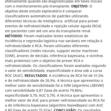
efetivamente quando são diagnosticadas em fases iniciais
com o monitoramento pós-transplante.
OBJETIVO
: O
objetivo deste estudo exploratório é comparar
classificadores automáticos de padrões utilizando
diferentes técnicas de inteligência artificial para prever
eventos de nefrotoxicidade e rejeição celular aguda (RCA)
em pacientes com até um ano do transplante renal.
MÉTODOS
: Foram realizados testes estatísticos de
incidência e regressão logística nas variáveis em relação à
nefrotoxicidade e RCA. Foram utilizados diferentes
classificadores (redes neurais, support vector machines
(SVM), árvores de decisão, inferência bayesiana, e vizinhos
mais próximos) com o objetivo de prever RCA e
nefrotoxicidade. Os classificadores foram avaliados segundo
o valor de sensibilidade, especificidade e área sob a curva
ROC (AUC).
RESULTADOS
: A incidência de RCA foi de 31,0%
e de nefrotoxicidade de 26,9%. A técnica que apresentou o
melhor valor de sensibilidade foi a SVM (algoritmo LIBSVM)
com sensibilidade 0,87 (taxa de acerto 79,86%;
especificidade 0,70; AUC 0,79). A técnica que apresentou o
melhor valor de AUC para prever nefrotoxicidade ou RCA foi
a de inferência bayesiana (algoritmo NaiveBayes) com AUC
0,80 (taxa de acerto 75,92%).
CONCLUSÃO:
Os resultados