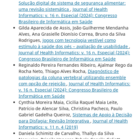
Solução digital de sistema de segurança alimentar:
uma revisão sistemática
,
Journal of Health
Informatics: v. 16 n. Especial (2024): Congresso
Brasileiro de Informática em Saúde
Gilda Aparecida de Assis, João Guilherme Mendanha
Alves, Ana Grasielle Dionísio Correa, Bruno da Silva
Rodrigues,
Jogos com tecnologia vestível como
estímulo à saúde dos pés – avaliação de usabilidade
,
Journal of Health Informatics: v. 16 n. Especial (2024):
Congresso Brasileiro de Informática em Saúde
Reginaldo Pereira Fernandes Ribeiro, Ajalmar Rego da
Rocha Neto, Thiago Alves Rocha,
Diagnóstico de
patologias da coluna vertebral utilizando ensemble
com opção de rejeição
,
Journal of Health Informatics:
v. 16 n. Especial (2024): Congresso Brasileiro de
Informática em Saúde
Cynthia Moreira Maia, Cicilia Raquel Maia Leite,
Patrício de Alencar Silva, Christina Pacheco, Paulo
Gabriel Gadelha Queiroz,
Sistemas de Apoio à Decisão
para Disfagia: Revisão Integrativa
,
Journal of Health
Informatics: v. 11 n. 4 (2019)
Daniela Schimitz de Carvalho, Thallys da Silva