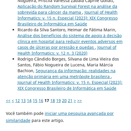
Nogueira, Priscila Vanessa Zabala Caprile Goliatt,
Aplicação do Random Survival Forest na análise da
sobrevida para câncer da mama
,
Journal of Health
Informatics: v. 15 n. Especial (2023): XIX Congresso
Brasileiro de Informática em Saúde
Ricardo da Silva Santoro, Heimar de Fátima Marin,
Análise dos benefícios do sistema de apoio à decisão
clínica em hospital para reduzir eventos adversos em
casos de úlceras por pressão e quedas
,
Journal of
Health Informatics: v. 12 n. 3 (2020)
Rodrigo Cândido Borges, Silvana de Lima Vieira dos
Santos, Fábio Nogueira de Lucena, Maria Márcia
Bachion,
Segurança da informação: realidades na
atenção primária em uma metrópole brasileira
,
Journal of Health Informatics: v. 15 n. Especial (2023):
XIX Congresso Brasileiro de Informática em Saúde
<<
<
12
13
14
15
16
17
18
19
20
21
>
>>
Você também pode
iniciar uma pesquisa avançada por
similaridade
para este artigo.