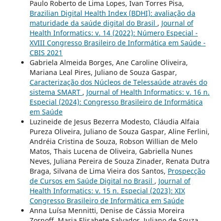
Paulo Roberto de Lima Lopes, Ivan Torres Pisa,
Brazilian Digital Health Index (BDHI): avaliação da
maturidade da saúde digital do Brasil
,
Journal of
Health Informatics: v. 14 (2022): Número Especial -
XVIII Congresso Brasileiro de Informática em Saúde -
CBIS 2021
Gabriela Almeida Borges, Ane Caroline Oliveira,
Mariana Leal Pires, Juliano de Souza Gaspar,
Caracterização dos Núcleos de Telessaúde através do
sistema SMART
,
Journal of Health Informatics: v. 16 n.
Especial (2024): Congresso Brasileiro de Informática
em Saúde
Luzineide de Jesus Bezerra Modesto, Cláudia Alfaia
Pureza Oliveira, Juliano de Souza Gaspar, Aline Ferlini,
Andréia Cristina de Souza, Robson Willian de Melo
Matos, Thais Lucena de Oliveira, Gabriella Nunes
Neves, Juliana Pereira de Souza Zinader, Renata Dutra
Braga, Silvana de Lima Vieira dos Santos,
Prospecção
de Cursos em Saúde Digital no Brasil
,
Journal of
Health Informatics: v. 15 n. Especial (2023): XIX
Congresso Brasileiro de Informática em Saúde
Anna Luísa Mennitti, Denise de Cássia Moreira
Zornoff, Maria Elisabete Salvador, Juliano de Souza