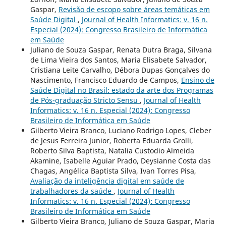
Gaspar,
Revisão de escopo sobre áreas temáticas em
Saúde Digital
,
Journal of Health Informatics: v. 16 n.
Especial (2024): Congresso Brasileiro de Informática
em Saúde
Juliano de Souza Gaspar, Renata Dutra Braga, Silvana
de Lima Vieira dos Santos, Maria Elisabete Salvador,
Cristiana Leite Carvalho, Débora Dupas Gonçalves do
Nascimento, Francisco Eduardo de Campos,
Ensino de
Saúde Digital no Brasil: estado da arte dos Programas
de Pós-graduação Stricto Sensu
,
Journal of Health
Informatics: v. 16 n. Especial (2024): Congresso
Brasileiro de Informática em Saúde
Gilberto Vieira Branco, Luciano Rodrigo Lopes, Cleber
de Jesus Ferreira Junior, Roberta Eduarda Grolli,
Roberto Silva Baptista, Natalia Custodio Almeida
Akamine, Isabelle Aguiar Prado, Deysianne Costa das
Chagas, Angélica Baptista Silva, Ivan Torres Pisa,
Avaliação da inteligência digital em saúde de
trabalhadores da saúde
,
Journal of Health
Informatics: v. 16 n. Especial (2024): Congresso
Brasileiro de Informática em Saúde
Gilberto Vieira Branco, Juliano de Souza Gaspar, Maria