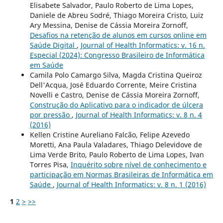
Elisabete Salvador, Paulo Roberto de Lima Lopes,
Daniele de Abreu Sodré, Thiago Moreira Cristo, Luiz
Ary Messina, Denise de Cássia Moreira Zornoff,
Desafios na retenção de alunos em cursos online em
Saúde Digital
,
Journal of Health Informatics: v. 16 n.
Especial (2024): Congresso Brasileiro de Informática
em Saúde
Camila Polo Camargo Silva, Magda Cristina Queiroz
Dell'Acqua, José Eduardo Corrente, Meire Cristina
Novelli e Castro, Denise de Cássia Moreira Zornoff,
Construção do Aplicativo para o indicador de úlcera
por pressão
,
Journal of Health Informatics: v. 8 n. 4
(2016)
Kellen Cristine Aureliano Falcão, Felipe Azevedo
Moretti, Ana Paula Valadares, Thiago Delevidove de
Lima Verde Brito, Paulo Roberto de Lima Lopes, Ivan
Torres Pisa,
Inquérito sobre nível de conhecimento e
participação em Normas Brasileiras de Informática em
Saúde
,
Journal of Health Informatics: v. 8 n. 1 (2016)
1
2
>
>>