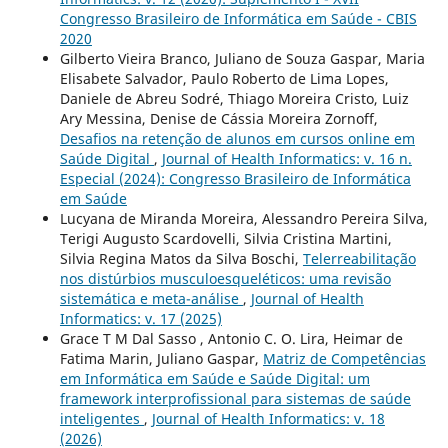
Congresso Brasileiro de Informática em Saúde - CBIS
2020
Gilberto Vieira Branco, Juliano de Souza Gaspar, Maria
Elisabete Salvador, Paulo Roberto de Lima Lopes,
Daniele de Abreu Sodré, Thiago Moreira Cristo, Luiz
Ary Messina, Denise de Cássia Moreira Zornoff,
Desafios na retenção de alunos em cursos online em
Saúde Digital
,
Journal of Health Informatics: v. 16 n.
Especial (2024): Congresso Brasileiro de Informática
em Saúde
Lucyana de Miranda Moreira, Alessandro Pereira Silva,
Terigi Augusto Scardovelli, Silvia Cristina Martini,
Silvia Regina Matos da Silva Boschi,
Telerreabilitação
nos distúrbios musculoesqueléticos: uma revisão
sistemática e meta-análise
,
Journal of Health
Informatics: v. 17 (2025)
Grace T M Dal Sasso , Antonio C. O. Lira, Heimar de
Fatima Marin, Juliano Gaspar,
Matriz de Competências
em Informática em Saúde e Saúde Digital: um
framework interprofissional para sistemas de saúde
inteligentes
,
Journal of Health Informatics: v. 18
(2026)