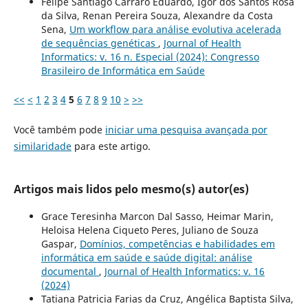
Felipe Santiago Carraro Eduardo, Igor dos Santos Rosa
da Silva, Renan Pereira Souza, Alexandre da Costa
Sena,
Um workflow para análise evolutiva acelerada
de sequências genéticas
,
Journal of Health
Informatics: v. 16 n. Especial (2024): Congresso
Brasileiro de Informática em Saúde
<<
<
1
2
3
4
5
6
7
8
9
10
>
>>
Você também pode
iniciar uma pesquisa avançada por
similaridade
para este artigo.
Artigos mais lidos pelo mesmo(s) autor(es)
Grace Teresinha Marcon Dal Sasso, Heimar Marin,
Heloisa Helena Ciqueto Peres, Juliano de Souza
Gaspar,
Domínios, competências e habilidades em
informática em saúde e saúde digital: análise
documental
,
Journal of Health Informatics: v. 16
(2024)
Tatiana Patricia Farias da Cruz, Angélica Baptista Silva,