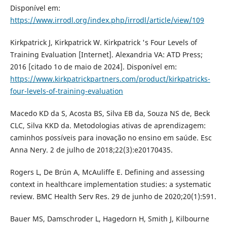
Disponível em:
https://www.irrodl.org/index.php/irrodl/article/view/109
Kirkpatrick J, Kirkpatrick W. Kirkpatrick 's Four Levels of
Training Evaluation [Internet]. Alexandria VA: ATD Press;
2016 [citado 1o de maio de 2024]. Disponível em:
https://www.kirkpatrickpartners.com/product/kirkpatricks-
four-levels-of-training-evaluation
Macedo KD da S, Acosta BS, Silva EB da, Souza NS de, Beck
CLC, Silva KKD da. Metodologias ativas de aprendizagem:
caminhos possíveis para inovação no ensino em saúde. Esc
Anna Nery. 2 de julho de 2018;22(3):e20170435.
Rogers L, De Brún A, McAuliffe E. Defining and assessing
context in healthcare implementation studies: a systematic
review. BMC Health Serv Res. 29 de junho de 2020;20(1):591.
Bauer MS, Damschroder L, Hagedorn H, Smith J, Kilbourne