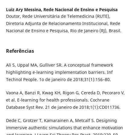
Luiz Ary Messina,
Rede Nacional de Ensino e Pesquisa
Doutor, Rede Universitária de Telemedicina (RUTE),
Diretoria Adjunta de Relacionamento Institucional, Rede
Nacional de Ensino e Pesquisa, Rio de Janeiro (RJ), Brasil.
Referências
Ali S, Uppal MA, Gulliver SR. A conceptual framework
highlighting e-learning implementation barriers. Inf
Technol People. 1o de janeiro de 2018;31(1):156–80.
Vaona A, Banzi R, Kwag KH, Rigon G, Cereda D, Pecoraro V,
et al. E-learning for health professionals. Cochrane
Database Syst Rev. 21 de janeiro de 2018;1(1):CD011736.
Dede C, Grotzer T, Kamarainen A, Metcalf S. Designing
immersive authentic simulations that enhance motivation
and learning. J Learn Sci Theory Res Pract. 2019;229–59.