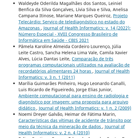
Waldeyde Oderilda Magalhães dos Santos, Leiniel
Benfica da Silva Gonçalves, Lívia Silva e Silva, Anelisa
Campana Itinose, Mariane Marques Queiroz,
Projeto
Telecárdio: Serviço de telediagnóstico no estado do
Amazonas
,
Journal of Health Informatics: v. 14 (2022):
Número Especial - XVIII Congresso Brasileiro de
Informática em Saúde - CBIS 2021
Pâmela Karoline Almeida Cordeiro Lourenço, Júlia
Leite Castro, Sancha Helena Lima Vale, Camila Xavier
Alves, Lúcia Dantas Leite,
Comparação de três
programas computacionais utilizados na avaliação de
recordatórios alimentares 24 horas
,
Journal of Health
Informatics: v. 3 n. 1 (2011)
Marília Guimarães Pinheiro, Hugo Leonardo Canalli,
Luis Ricardo de Figueiredo, Jorge Elias Junior,
Ambiente computacional para ensino de radiologia e
diagnóstico por imagem: uma proposta para arquivo
didático
,
Journal of Health Informatics: v. 1 n. 2 (2009)
Noemi Dreyer Galvão, Heimar de Fátima Marin,
Características das vítimas de acidente de trânsito por
meio da técnica da mineração de dados
,
Journal of
Health Informatics: v. 2 n. 4 (2010)