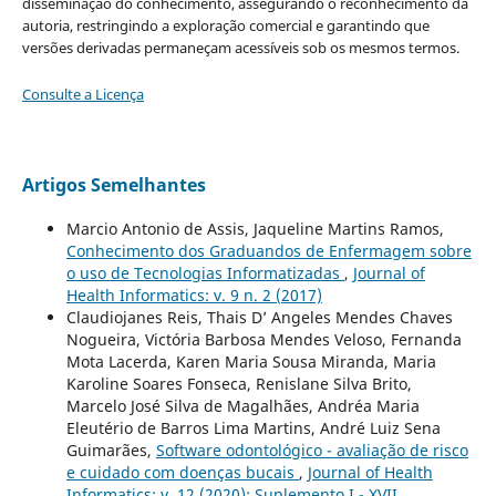
disseminação do conhecimento, assegurando o reconhecimento da
autoria, restringindo a exploração comercial e garantindo que
versões derivadas permaneçam acessíveis sob os mesmos termos.
Consulte a Licença
Artigos Semelhantes
Marcio Antonio de Assis, Jaqueline Martins Ramos,
Conhecimento dos Graduandos de Enfermagem sobre
o uso de Tecnologias Informatizadas
,
Journal of
Health Informatics: v. 9 n. 2 (2017)
Claudiojanes Reis, Thais D’ Angeles Mendes Chaves
Nogueira, Victória Barbosa Mendes Veloso, Fernanda
Mota Lacerda, Karen Maria Sousa Miranda, Maria
Karoline Soares Fonseca, Renislane Silva Brito,
Marcelo José Silva de Magalhães, Andréa Maria
Eleutério de Barros Lima Martins, André Luiz Sena
Guimarães,
Software odontológico - avaliação de risco
e cuidado com doenças bucais
,
Journal of Health
Informatics: v. 12 (2020): Suplemento I - XVII