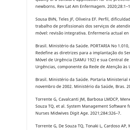
newborns. Rev Lat Am Enfermagem. 2020;28:1–1
Sousa BVN, Teles JF, Oliveira EF. Perfil, dificuld
trabalho de profissionais dos serviços de atend
móvel: revisão integrativa. Enfermería actual en 
Brasil. Ministério da Saúde. PORTARIA No 1.010
Redefine as diretrizes para a implantação do S
Móvel de Urgência (SAMU 192) e sua Central de
Urgências, componente da Rede de Atenção às U
Brasil. Ministério da Saúde. Portaria Ministerial
novembro de 2002. Ministério da Saúde, Bras. 2
Torrente G, Cavalcanti JM, Barbosa LMDCP, Men
Souza TQ, et al. System Management Software f
Nurses Midwives Digit Age. 2021;284:326–7.
Torrente G, De Souza TQ, Tonaki L, Cardoso AP, 