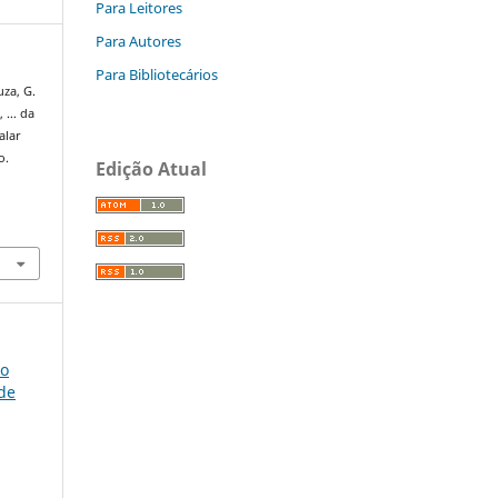
Para Leitores
Para Autores
Para Bibliotecários
uza, G.
., … da
alar
o.
Edição Atual
so
úde