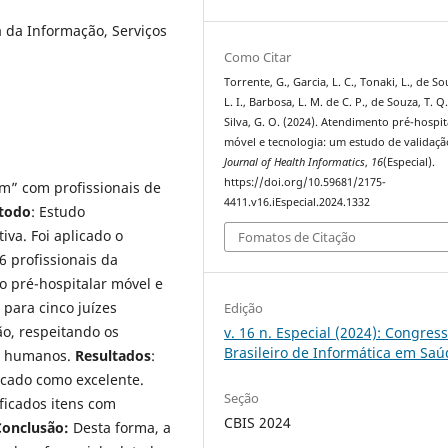
a da Informação, Serviços
Como Citar
Torrente, G., Garcia, L. C., Tonaki, L., de So
L. I., Barbosa, L. M. de C. P., de Souza, T. Q
Silva, G. O. (2024). Atendimento pré-hospit
móvel e tecnologia: um estudo de validaçã
Journal of Health Informatics
,
16
(Especial).
https://doi.org/10.59681/2175-
em” com profissionais de
4411.v16.iEspecial.2024.1332
todo
: Estudo
iva. Foi aplicado o
Fomatos de Citação
6 profissionais da
 pré-hospitalar móvel e
 para cinco juízes
Edição
ão, respeitando os
v. 16 n. Especial (2024): Congres
Brasileiro de Informática em Sa
es humanos.
Resultados
:
icado como excelente.
Seção
ficados itens com
CBIS 2024
Conclusão:
Desta forma, a