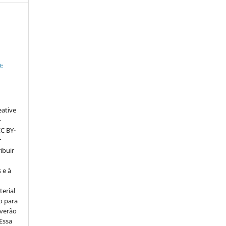
a
-
eative
–
CC BY-
r
ribuir
 e à
erial
o para
everão
 Essa