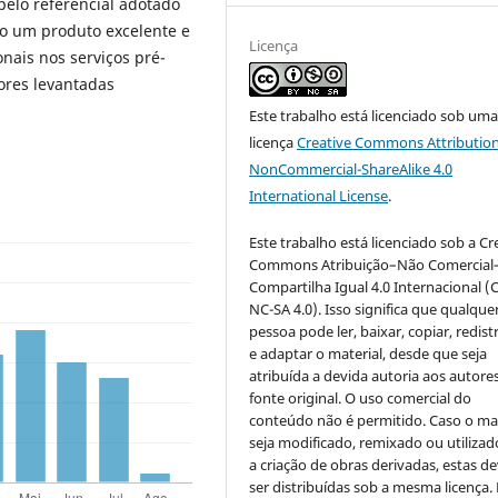
pelo referencial adotado
omo um produto excelente e
Licença
onais nos serviços pré-
ores levantadas
Este trabalho está licenciado sob um
licença
Creative Commons Attribution
NonCommercial-ShareAlike 4.0
International License
.
Este trabalho está licenciado sob a Cr
Commons Atribuição–Não Comercial
Compartilha Igual 4.0 Internacional (
NC-SA 4.0). Isso significa que qualque
pessoa pode ler, baixar, copiar, redist
e adaptar o material, desde que seja
atribuída a devida autoria aos autores
fonte original. O uso comercial do
conteúdo não é permitido. Caso o mat
seja modificado, remixado ou utilizad
a criação de obras derivadas, estas d
ser distribuídas sob a mesma licença.