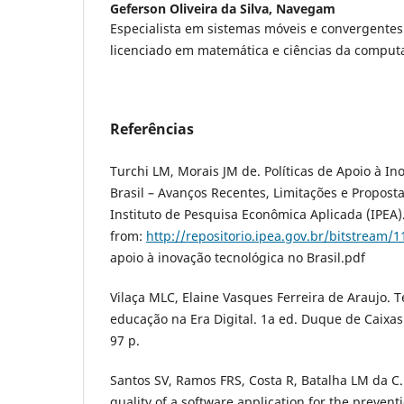
Geferson Oliveira da Silva,
Navegam
Especialista em sistemas móveis e convergentes 
licenciado em matemática e ciências da compu
Referências
Turchi LM, Morais JM de. Políticas de Apoio à I
Brasil – Avanços Recentes, Limitações e Proposta
Instituto de Pesquisa Econômica Aplicada (IPEA).
from:
http://repositorio.ipea.gov.br/bitstream/1
apoio à inovação tecnológica no Brasil.pdf
Vilaça MLC, Elaine Vasques Ferreira de Araujo. 
educação na Era Digital. 1a ed. Duque de Caixa
97 p.
Santos SV, Ramos FRS, Costa R, Batalha LM da C
quality of a software application for the preventi