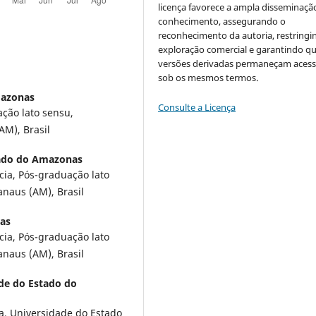
licença favorece a ampla disseminaçã
conhecimento, assegurando o
reconhecimento da autoria, restringi
exploração comercial e garantindo q
versões derivadas permaneçam acess
sob os mesmos termos.
mazonas
Consulte a Licença
ção lato sensu,
M), Brasil
tado do Amazonas
ia, Pós-graduação lato
naus (AM), Brasil
as
ia, Pós-graduação lato
naus (AM), Brasil
de do Estado do
, Universidade do Estado