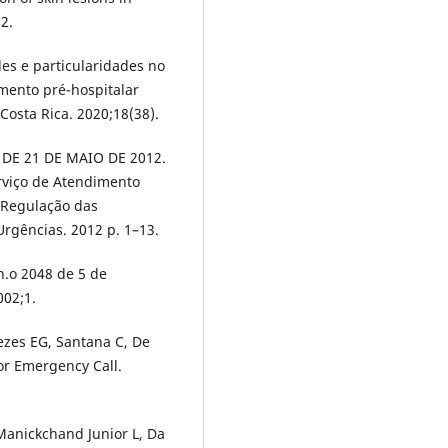
2.
ades e particularidades no
imento pré-hospitalar
Costa Rica. 2020;18(38).
, DE 21 DE MAIO DE 2012.
erviço de Atendimento
 Regulação das
rgências. 2012 p. 1–13.
 n.o 2048 de 5 de
002;1.
ezes EG, Santana C, De
or Emergency Call.
Manickchand Junior L, Da