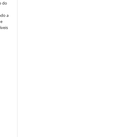
o do
ndo a
ue
íveis