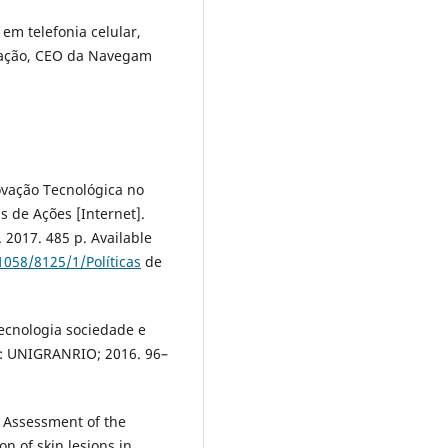
em telefonia celular,
tação, CEO da Navegam
novação Tecnológica no
s de Ações [Internet].
 2017. 485 p. Available
1058/8125/1/Políticas
de
Tecnologia sociedade e
s: UNIGRANRIO; 2016. 96–
. Assessment of the
on of skin lesions in