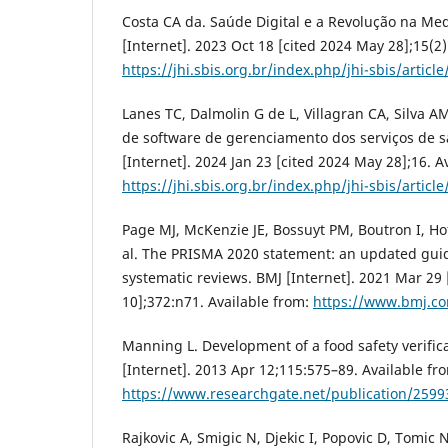
Costa CA da. Saúde Digital e a Revolução na Med
[Internet]. 2023 Oct 18 [cited 2024 May 28];15(2)
https://jhi.sbis.org.br/index.php/jhi-sbis/articl
Lanes TC, Dalmolin G de L, Villagran CA, Silva AM
de software de gerenciamento dos serviços de s
[Internet]. 2024 Jan 23 [cited 2024 May 28];16. A
https://jhi.sbis.org.br/index.php/jhi-sbis/articl
Page MJ, McKenzie JE, Bossuyt PM, Boutron I, H
al. The PRISMA 2020 statement: an updated guid
systematic reviews. BMJ [Internet]. 2021 Mar 29 
10];372:n71. Available from:
https://www.bmj.c
Manning L. Development of a food safety verifica
[Internet]. 2013 Apr 12;115:575–89. Available fr
https://www.researchgate.net/publication/2599
Rajkovic A, Smigic N, Djekic I, Popovic D, Tomic N