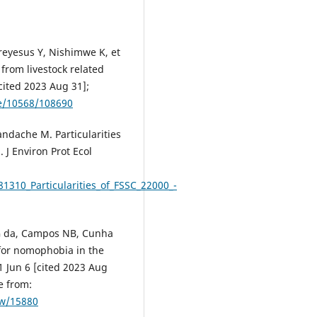
reyesus Y, Nishimwe K, et
 from livestock related
cited 2023 Aug 31];
le/10568/108690
ndache M. Particularities
J Environ Prot Ecol
1310_Particularities_of_FSSC_22000_-
LG da, Campos NB, Cunha
k for nomophobia in the
1 Jun 6 [cited 2023 Aug
e from:
ew/15880