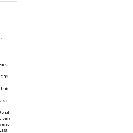
a
-
eative
–
CC BY-
r
ribuir
 e à
erial
o para
everão
 Essa