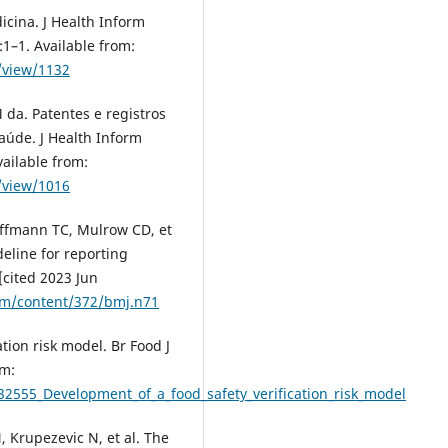
icina. J Health Inform
:1–1. Available from:
e/view/1132
 da. Patentes e registros
aúde. J Health Inform
vailable from:
e/view/1016
offmann TC, Mulrow CD, et
eline for reporting
[cited 2023 Jun
om/content/372/bmj.n71
tion risk model. Br Food J
om:
32555_Development_of_a_food_safety_verification_risk_model
, Krupezevic N, et al. The