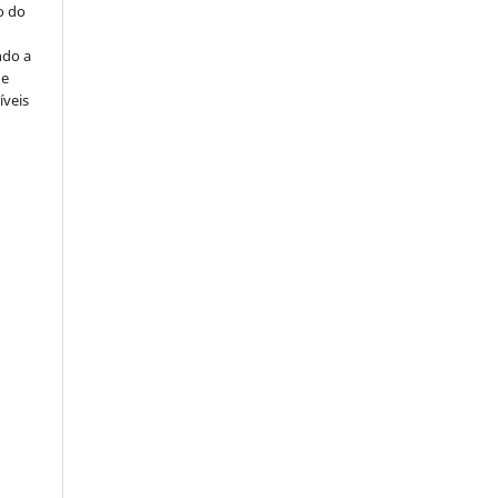
o do
ndo a
ue
íveis