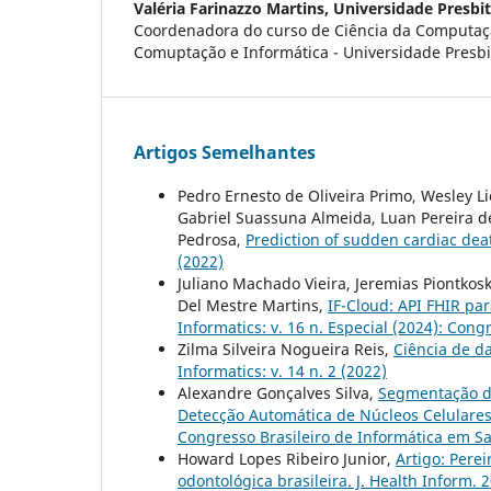
Valéria Farinazzo Martins,
Universidade Presbi
Coordenadora do curso de Ciência da Computaç
Comuptação e Informática - Universidade Presb
Artigos Semelhantes
Pedro Ernesto de Oliveira Primo, Wesley L
Gabriel Suassuna Almeida, Luan Pereira de
Pedrosa,
Prediction of sudden cardiac dea
(2022)
Juliano Machado Vieira, Jeremias Piontkosk
Del Mestre Martins,
IF-Cloud: API FHIR pa
Informatics: v. 16 n. Especial (2024): Con
Zilma Silveira Nogueira Reis,
Ciência de d
Informatics: v. 14 n. 2 (2022)
Alexandre Gonçalves Silva,
Segmentação de
Detecção Automática de Núcleos Celulare
Congresso Brasileiro de Informática em S
Howard Lopes Ribeiro Junior,
Artigo: Perei
odontológica brasileira. J. Health Inform. 