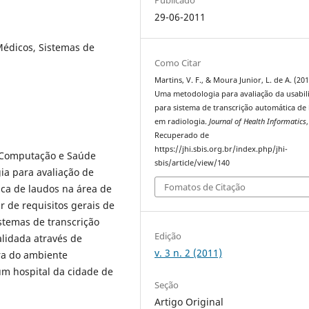
29-06-2011
Médicos, Sistemas de
Como Citar
Martins, V. F., & Moura Junior, L. de A. (201
Uma metodologia para avaliação da usabil
para sistema de transcrição automática de
em radiologia.
Journal of Health Informatics
Recuperado de
https://jhi.sbis.org.br/index.php/jhi-
e Computação e Saúde
sbis/article/view/140
a para avaliação de
Fomatos de Citação
ica de laudos na área de
r de requisitos gerais de
istemas de transcrição
Edição
alidada através de
v. 3 n. 2 (2011)
ora do ambiente
um hospital da cidade de
Seção
Artigo Original