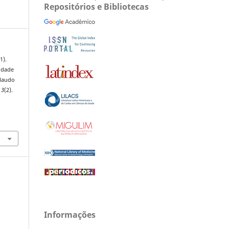
Repositórios e Bibliotecas
1).
idade
 laudo
,
3
(2).
Informações