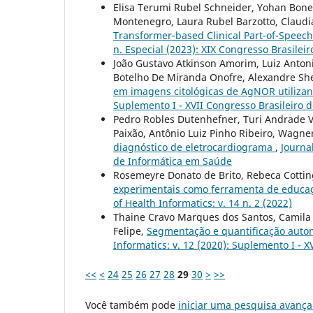
Elisa Terumi Rubel Schneider, Yohan Bones
Montenegro, Laura Rubel Barzotto, Claud
Transformer-based Clinical Part-of-Speech
n. Especial (2023): XIX Congresso Brasile
João Gustavo Atkinson Amorim, Luiz Antoni
Botelho De Miranda Onofre, Alexandre Sh
em imagens citológicas de AgNOR utiliz
Suplemento I - XVII Congresso Brasileiro 
Pedro Robles Dutenhefner, Turi Andrade 
Paixão, Antônio Luiz Pinho Ribeiro, Wagner
diagnóstico de eletrocardiograma
,
Journal
de Informática em Saúde
Rosemeyre Donato de Brito, Rebeca Cottin
experimentais como ferramenta de educaçã
of Health Informatics: v. 14 n. 2 (2022)
Thaine Cravo Marques dos Santos, Camila 
Felipe,
Segmentação e quantificação auto
Informatics: v. 12 (2020): Suplemento I - 
<<
<
24
25
26
27
28
29
30
>
>>
Você também pode
iniciar uma pesquisa avança