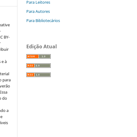
Para Leitores
Para Autores
Para Bibliotecários
eative
–
CC BY-
r
Edição Atual
ribuir
 e à
erial
o para
everão
 Essa
o do
ndo a
ue
íveis