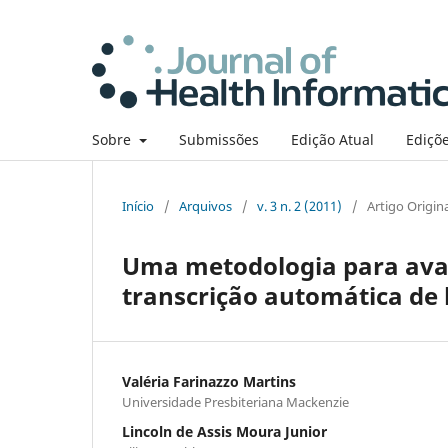
Sobre
Submissões
Edição Atual
Ediçõe
Início
/
Arquivos
/
v. 3 n. 2 (2011)
/
Artigo Origin
Uma metodologia para aval
transcrição automática de 
Valéria Farinazzo Martins
Universidade Presbiteriana Mackenzie
Lincoln de Assis Moura Junior