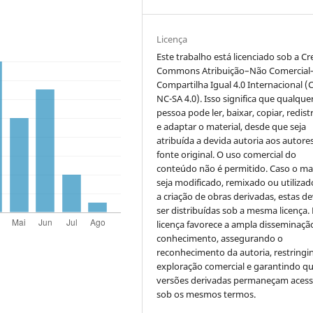
Licença
Este trabalho está licenciado sob a Cr
Commons Atribuição–Não Comercial
Compartilha Igual 4.0 Internacional (
NC-SA 4.0). Isso significa que qualque
pessoa pode ler, baixar, copiar, redist
e adaptar o material, desde que seja
atribuída a devida autoria aos autores
fonte original. O uso comercial do
conteúdo não é permitido. Caso o mat
seja modificado, remixado ou utilizad
a criação de obras derivadas, estas d
ser distribuídas sob a mesma licença.
licença favorece a ampla disseminaçã
conhecimento, assegurando o
reconhecimento da autoria, restringi
exploração comercial e garantindo q
versões derivadas permaneçam acess
sob os mesmos termos.