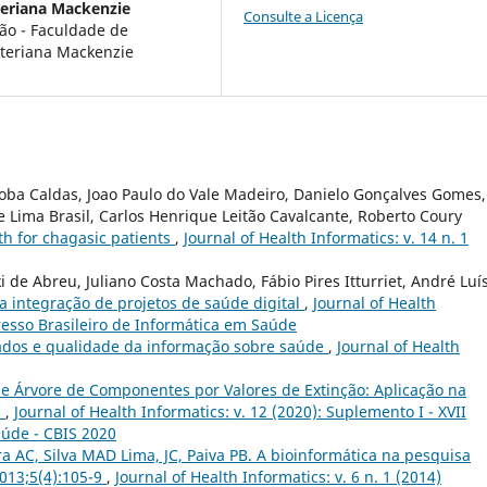
teriana Mackenzie
Consulte a Licença
ão - Faculdade de
iteriana Mackenzie
ioba Caldas, Joao Paulo do Vale Madeiro, Danielo Gonçalves Gomes,
 Lima Brasil, Carlos Henrique Leitão Cavalcante, Roberto Coury
th for chagasic patients
,
Journal of Health Informatics: v. 14 n. 1
i de Abreu, Juliano Costa Machado, Fábio Pires Itturriet, André Luí
ra integração de projetos de saúde digital
,
Journal of Health
gresso Brasileiro de Informática em Saúde
ados e qualidade da informação sobre saúde
,
Journal of Health
 Árvore de Componentes por Valores de Extinção: Aplicação na
s
,
Journal of Health Informatics: v. 12 (2020): Suplemento I - XVII
aúde - CBIS 2020
ra AC, Silva MAD Lima, JC, Paiva PB. A bioinformática na pesquisa
2013;5(4):105-9
,
Journal of Health Informatics: v. 6 n. 1 (2014)