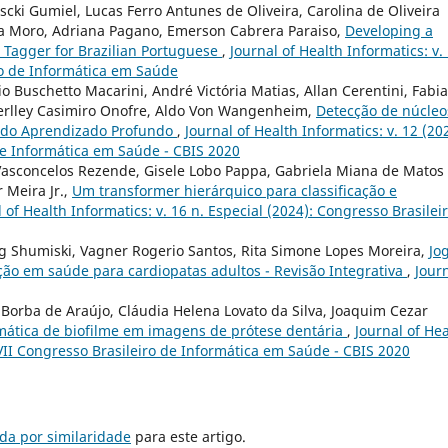
cki Gumiel, Lucas Ferro Antunes de Oliveira, Carolina de Oliveira
ia Moro, Adriana Pagano, Emerson Cabrera Paraiso,
Developing a
 Tagger for Brazilian Portuguese
,
Journal of Health Informatics: v.
iro de Informática em Saúde
o Buschetto Macarini, André Victória Matias, Allan Cerentini, Fabi
erlley Casimiro Onofre, Aldo Von Wangenheim,
Detecção de núcleo
ando Aprendizado Profundo
,
Journal of Health Informatics: v. 12 (20
de Informática em Saúde - CBIS 2020
Vasconcelos Rezende, Gisele Lobo Pappa, Gabriela Miana de Matos
 Meira Jr.,
Um transformer hierárquico para classificação e
 of Health Informatics: v. 16 n. Especial (2024): Congresso Brasilei
g Shumiski, Vagner Rogerio Santos, Rita Simone Lopes Moreira,
Jo
o em saúde para cardiopatas adultos - Revisão Integrativa
,
Jour
Borba de Araújo, Cláudia Helena Lovato da Silva, Joaquim Cezar
mática de biofilme em imagens de prótese dentária
,
Journal of He
XVII Congresso Brasileiro de Informática em Saúde - CBIS 2020
da por similaridade
para este artigo.