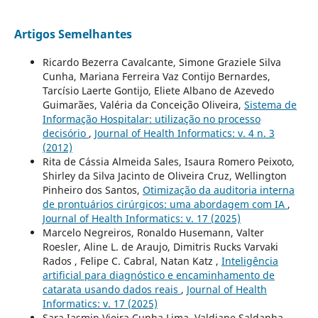
Artigos Semelhantes
Ricardo Bezerra Cavalcante, Simone Graziele Silva
Cunha, Mariana Ferreira Vaz Contijo Bernardes,
Tarcísio Laerte Gontijo, Eliete Albano de Azevedo
Guimarães, Valéria da Conceição Oliveira,
Sistema de
Informação Hospitalar: utilização no processo
decisório
,
Journal of Health Informatics: v. 4 n. 3
(2012)
Rita de Cássia Almeida Sales, Isaura Romero Peixoto,
Shirley da Silva Jacinto de Oliveira Cruz, Wellington
Pinheiro dos Santos,
Otimização da auditoria interna
de prontuários cirúrgicos: uma abordagem com IA
,
Journal of Health Informatics: v. 17 (2025)
Marcelo Negreiros, Ronaldo Husemann, Valter
Roesler, Aline L. de Araujo, Dimitris Rucks Varvaki
Rados , Felipe C. Cabral, Natan Katz ,
Inteligência
artificial para diagnóstico e encaminhamento de
catarata usando dados reais
,
Journal of Health
Informatics: v. 17 (2025)
Sara Iasmin Vieira Cunha Lima, Valdjane Saldanha,