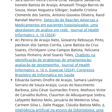
Ivonete Batista de Araújo, Amaxsell Thiago Barros de
Souza, Vivian Nogueira Silbiger, Isabelle Cristina
Clemente dos Santos, Antonio Gouveia Oliveira, Rand
Randall Martins,
Detecção de Reações Adversas a
Medicamentos em pacientes hospitalizados: uma
abordagem de análise em rede
,
Journal of Health
Informatics: v. 16 (2024)
Ari Pereira de Araújo Neto, Giovanny Rebouças Pinto,
Joeckson dos Santos Corrêa, Liane Batista da Cruz
Soares, Christyann Lima Campos Batista, Feliciana
Santos Pinheiro, Ariel Soares Teles,
Chatbots na
identificação de problemas de amamentação:
avaliação de desempenho
,
Journal of Health
Informatics: v. 16 n. Especial (2024): Congresso
Brasileiro de Informática em Saúde
Eduarda Gomes Onofre de Araújo, Samara Lavínnya
Serrano de Souza Araújo, Lucas do Nascimento
Barbosa, Júlio César Guimarães Freire, Matheus Victor
de Carvalho Rufino, Clauirton de Albuquerque Siebra,
Lafayette Batista Melo, Januária de Medeiros Silva,
Carmem Silva L. Dalle Piagge, Cláudia Batista Mélo,
A
inteligência artificial no ensino da Odontologia: uma