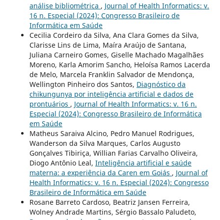
análise bibliométrica
,
Journal of Health Informatics: v.
16 n. Especial (2024): Congresso Brasileiro de
Informática em Saúde
Cecilia Cordeiro da Silva, Ana Clara Gomes da Silva,
Clarisse Lins de Lima, Maíra Araújo de Santana,
Juliana Carneiro Gomes, Giselle Machado Magalhães
Moreno, Karla Amorim Sancho, Heloísa Ramos Lacerda
de Melo, Marcela Franklin Salvador de Mendonça,
Wellington Pinheiro dos Santos,
Diagnóstico da
chikungunya por inteligência artificial e dados de
prontuários
,
Journal of Health Informatics: v. 16 n.
Especial (2024): Congresso Brasileiro de Informática
em Saúde
Matheus Saraiva Alcino, Pedro Manuel Rodrigues,
Wanderson da Silva Marques, Carlos Augusto
Gonçalves Tibiriça, Willian Farias Carvalho Oliveira,
Diogo Antônio Leal,
Inteligência artificial e saúde
materna: a experiência da Caren em Goiás
,
Journal of
Health Informatics: v. 16 n. Especial (2024): Congresso
Brasileiro de Informática em Saúde
Rosane Barreto Cardoso, Beatriz Jansen Ferreira,
Wolney Andrade Martins, Sérgio Bassalo Paludeto,