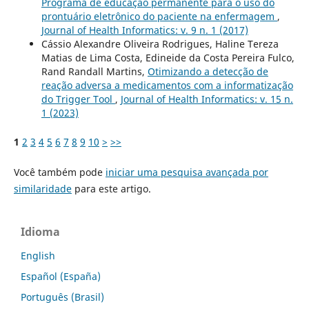
Programa de educação permanente para o uso do
prontuário eletrônico do paciente na enfermagem
,
Journal of Health Informatics: v. 9 n. 1 (2017)
Cássio Alexandre Oliveira Rodrigues, Haline Tereza
Matias de Lima Costa, Edineide da Costa Pereira Fulco,
Rand Randall Martins,
Otimizando a detecção de
reação adversa a medicamentos com a informatização
do Trigger Tool
,
Journal of Health Informatics: v. 15 n.
1 (2023)
1
2
3
4
5
6
7
8
9
10
>
>>
Você também pode
iniciar uma pesquisa avançada por
similaridade
para este artigo.
Idioma
English
Español (España)
Português (Brasil)