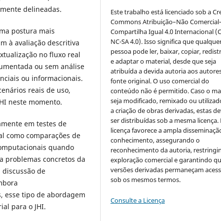
ramente delineadas.
Este trabalho está licenciado sob a Cr
Commons Atribuição–Não Comercial
uma postura mais
Compartilha Igual 4.0 Internacional (
NC-SA 4.0). Isso significa que qualque
m à avaliação descritiva
pessoa pode ler, baixar, copiar, redist
xtualização no fluxo real
e adaptar o material, desde que seja
ocumentada ou sem análise
atribuída a devida autoria aos autores
enciais ou informacionais.
fonte original. O uso comercial do
enários reais de uso,
conteúdo não é permitido. Caso o mat
seja modificado, remixado ou utilizad
 JHI neste momento.
a criação de obras derivadas, estas d
ser distribuídas sob a mesma licença.
vamente em testes de
licença favorece a ampla disseminaçã
ial como comparações de
conhecimento, assegurando o
 computacionais quando
reconhecimento da autoria, restringi
 a problemas concretos da
exploração comercial e garantindo q
versões derivadas permaneçam acess
 discussão de
sob os mesmos termos.
Embora
, esse tipo de abordagem
Consulte a Licença
al para o JHI.