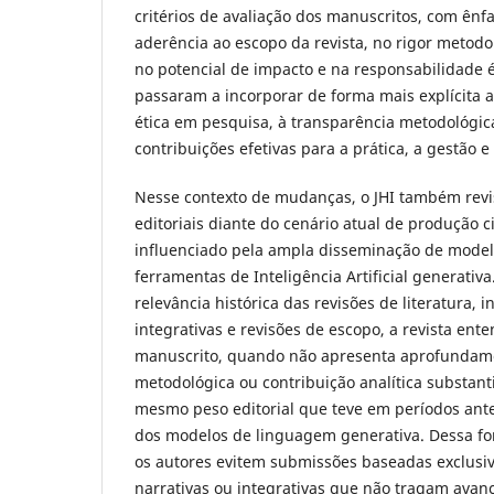
critérios de avaliação dos manuscritos, com ênf
aderência ao escopo da revista, no rigor metodol
no potencial de impacto e na responsabilidade ét
passaram a incorporar de forma mais explícita 
ética em pesquisa, à transparência metodológica
contribuições efetivas para a prática, a gestão 
Nesse contexto de mudanças, o JHI também revi
editoriais diante do cenário atual de produção c
influenciado pela ampla disseminação de mode
ferramentas de Inteligência Artificial generati
relevância histórica das revisões de literatura, i
integrativas e revisões de escopo, a revista ent
manuscrito, quando não apresenta aprofundamen
metodológica ou contribuição analítica substanti
mesmo peso editorial que teve em períodos ante
dos modelos de linguagem generativa. Dessa f
os autores evitem submissões baseadas exclusi
narrativas ou integrativas que não tragam avanç