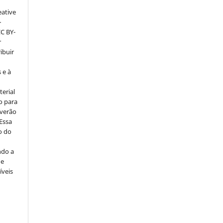
eative
–
CC BY-
r
ribuir
 e à
erial
o para
everão
 Essa
o do
ndo a
ue
íveis