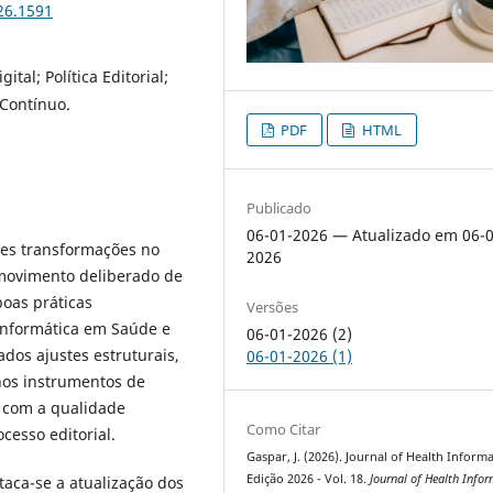
26.1591
tal; Política Editorial;
 Contínuo.
PDF
HTML
Publicado
06-01-2026 — Atualizado em 06-0
es transformações no
2026
 movimento deliberado de
oas práticas
Versões
Informática em Saúde e
06-01-2026 (2)
ados ajustes estruturais,
06-01-2026 (1)
 nos instrumentos de
 com a qualidade
Como Citar
ocesso editorial.
Gaspar, J. (2026). Journal of Health Informa
Edição 2026 - Vol. 18.
Journal of Health Infor
taca-se a atualização dos