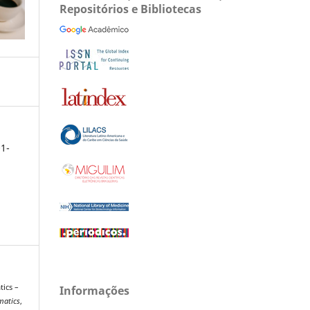
Repositórios e Bibliotecas
1-
tics –
Informações
matics
,