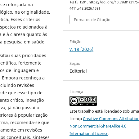
18
(1), 1591. https://doi.org/10.59681/2175
ase reforçada na
4411.v18.2026.1591
ógico, na originalidade,
ica. Esses critérios
Fomatos de Citação
aspectos relacionados à
 e à clareza quanto às
Edição
e a pesquisa em saúde.
v. 18 (2026)
sitou suas prioridades
ientífica, fortemente
Seção
los de linguagem e
Editorial
va. Embora reconheça a
ncluindo revisões
Licença
ende que esse tipo de
to crítico, inovação
va, já não possui o
Este trabalho está licenciado sob um
riores à popularização
licença
Creative Commons Attribution
orma, recomenda-se que
NonCommercial-ShareAlike 4.0
vamente em revisões
International License
.
os conceituais, sínteses