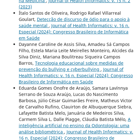
na Medicina
,
Journal of Health Informatics: v. 15 n. 2
(2023)
Ítalo Santos de Oliveira, Rodrigo Rafael Villarreal
Goulart,
Detecção de discurso de ódio para o apoio à
saúde mental
,
Journal of Health Informatics: v. 16 n.
Especial (2024): Congresso Brasileiro de Informática
em Saúde
Dayanne Caroline de Assis Silva, Amadeu Sá Campos
Filho, Estela Maria Leite Meirelles Monteiro, Alcides da
Silva Diniz, Mariana Boulitreau Siqueira Campos
Barros,
Tecnologia educacional sobre medidas de
prevenção do bullying e cyberbullying
,
Journal of
Health Informatics: v. 16 n. Especial (2024): Congresso
Brasileiro de Informática em Saúde
Eduarda Gomes Onofre de Araújo, Samara Lavínnya
Serrano de Souza Araújo, Lucas do Nascimento
Barbosa, Júlio César Guimarães Freire, Matheus Victor
de Carvalho Rufino, Clauirton de Albuquerque Siebra,
Lafayette Batista Melo, Januária de Medeiros Silva,
Carmem Silva L. Dalle Piagge, Cláudia Batista Mélo,
A
inteligência artificial no ensino da Odontologia: uma
análise bibliométrica
,
Journal of Health Informatics: v.
16 n. Especial (2024): Congresso Brasileiro de