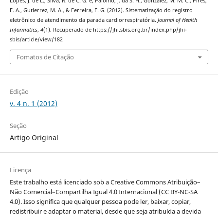
Lopes, J. de L., Silva, R. de C. G. e, Palomo, J. da S. H., Gonzalez, M. M. C., Pires,
F. A., Gutierrez, M. A., & Ferreira, F. G. (2012). Sistematização do registro
eletrônico de atendimento da parada cardiorrespiratória.
Journal of Health
Informatics
,
4
(1). Recuperado de https://jhi.sbis.org.br/index.php/jhi-
sbis/article/view/182
Fomatos de Citação
Edição
v. 4 n. 1 (2012)
Seção
Artigo Original
Licença
Este trabalho está licenciado sob a Creative Commons Atribuição–
Não Comercial–Compartilha Igual 4.0 Internacional (CC BY-NC-SA
4.0). Isso significa que qualquer pessoa pode ler, baixar, copiar,
redistribuir e adaptar o material, desde que seja atribuída a devida