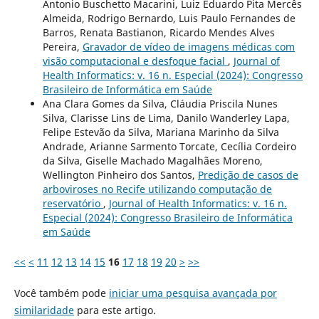
Antonio Buschetto Macarini, Luiz Eduardo Pita Mercês
Almeida, Rodrigo Bernardo, Luis Paulo Fernandes de
Barros, Renata Bastianon, Ricardo Mendes Alves
Pereira,
Gravador de vídeo de imagens médicas com
visão computacional e desfoque facial
,
Journal of
Health Informatics: v. 16 n. Especial (2024): Congresso
Brasileiro de Informática em Saúde
Ana Clara Gomes da Silva, Cláudia Priscila Nunes
Silva, Clarisse Lins de Lima, Danilo Wanderley Lapa,
Felipe Estevão da Silva, Mariana Marinho da Silva
Andrade, Arianne Sarmento Torcate, Cecília Cordeiro
da Silva, Giselle Machado Magalhães Moreno,
Wellington Pinheiro dos Santos,
Predição de casos de
arboviroses no Recife utilizando computação de
reservatório
,
Journal of Health Informatics: v. 16 n.
Especial (2024): Congresso Brasileiro de Informática
em Saúde
<<
<
11
12
13
14
15
16
17
18
19
20
>
>>
Você também pode
iniciar uma pesquisa avançada por
similaridade
para este artigo.