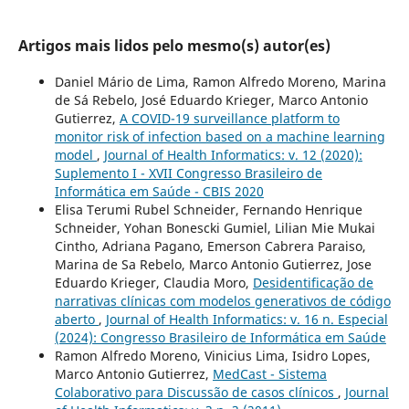
Artigos mais lidos pelo mesmo(s) autor(es)
Daniel Mário de Lima, Ramon Alfredo Moreno, Marina
de Sá Rebelo, José Eduardo Krieger, Marco Antonio
Gutierrez,
A COVID-19 surveillance platform to
monitor risk of infection based on a machine learning
model
,
Journal of Health Informatics: v. 12 (2020):
Suplemento I - XVII Congresso Brasileiro de
Informática em Saúde - CBIS 2020
Elisa Terumi Rubel Schneider, Fernando Henrique
Schneider, Yohan Bonescki Gumiel, Lilian Mie Mukai
Cintho, Adriana Pagano, Emerson Cabrera Paraiso,
Marina de Sa Rebelo, Marco Antonio Gutierrez, Jose
Eduardo Krieger, Claudia Moro,
Desidentificação de
narrativas clínicas com modelos generativos de código
aberto
,
Journal of Health Informatics: v. 16 n. Especial
(2024): Congresso Brasileiro de Informática em Saúde
Ramon Alfredo Moreno, Vinicius Lima, Isidro Lopes,
Marco Antonio Gutierrez,
MedCast - Sistema
Colaborativo para Discussão de casos clínicos
,
Journal