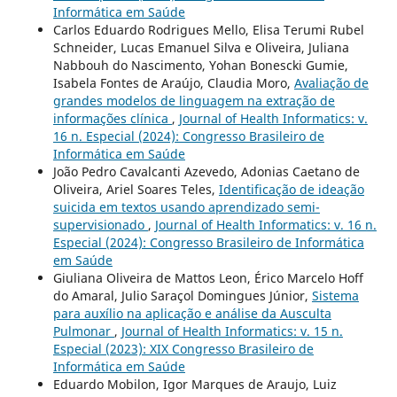
Informática em Saúde
Carlos Eduardo Rodrigues Mello, Elisa Terumi Rubel
Schneider, Lucas Emanuel Silva e Oliveira, Juliana
Nabbouh do Nascimento, Yohan Bonescki Gumie,
Isabela Fontes de Araújo, Claudia Moro,
Avaliação de
grandes modelos de linguagem na extração de
informações clínica
,
Journal of Health Informatics: v.
16 n. Especial (2024): Congresso Brasileiro de
Informática em Saúde
João Pedro Cavalcanti Azevedo, Adonias Caetano de
Oliveira, Ariel Soares Teles,
Identificação de ideação
suicida em textos usando aprendizado semi-
supervisionado
,
Journal of Health Informatics: v. 16 n.
Especial (2024): Congresso Brasileiro de Informática
em Saúde
Giuliana Oliveira de Mattos Leon, Érico Marcelo Hoff
do Amaral, Julio Saraçol Domingues Júnior,
Sistema
para auxílio na aplicação e análise da Ausculta
Pulmonar
,
Journal of Health Informatics: v. 15 n.
Especial (2023): XIX Congresso Brasileiro de
Informática em Saúde
Eduardo Mobilon, Igor Marques de Araujo, Luiz