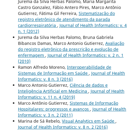
Jurema da Silva Herbas Palomo, Maria Margarita
Castro Gonzalez, Fábio Antero Pires, Marco Antônio
Gutierrez, Fátima Gil Ferreira,
Sistematização do
registro eletrônico de atendimento da parada
cardiorrespiratória
,
Journal of Health Informatics: v. 4
n. 1 (2012)
Jurema da Silva Herbas Palomo, Bruna Gabriela
Bibancos Damas, Marco Antonio Gutierrez,
Avaliação
do registro eletrônico da prescrição e evolução de
enfermagem
,
Journal of Health Informatics: v. 2 n. 1
(2010)
Ramon Alfredo Moreno,
Interoperabilidade de
Sistemas de Informação em Saúde
,
Journal of Health
Informatics: v. 8 n. 3 (2016)
Marco Antonio Gutierrez,
Ciência de dados e
Inteligência Artificial em Medicina
,
Journal of Health
Informatics: v. 11 n. 4 (2019)
Marco Antônio Gutierrez,
Sistemas de Informação
Hospitalares: progressos e avanços
,
Journal of Health
Informatics: v. 3 n. 2 (2011)
Marina de Sá Rebelo,
Visual Analytics em Saúde
,
Journal of Health Informatics: v. 8 n. 2 (2016)