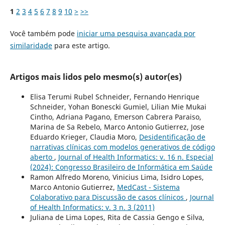
1
2
3
4
5
6
7
8
9
10
>
>>
Você também pode
iniciar uma pesquisa avançada por
similaridade
para este artigo.
Artigos mais lidos pelo mesmo(s) autor(es)
Elisa Terumi Rubel Schneider, Fernando Henrique
Schneider, Yohan Bonescki Gumiel, Lilian Mie Mukai
Cintho, Adriana Pagano, Emerson Cabrera Paraiso,
Marina de Sa Rebelo, Marco Antonio Gutierrez, Jose
Eduardo Krieger, Claudia Moro,
Desidentificação de
narrativas clínicas com modelos generativos de código
aberto
,
Journal of Health Informatics: v. 16 n. Especial
(2024): Congresso Brasileiro de Informática em Saúde
Ramon Alfredo Moreno, Vinicius Lima, Isidro Lopes,
Marco Antonio Gutierrez,
MedCast - Sistema
Colaborativo para Discussão de casos clínicos
,
Journal
of Health Informatics: v. 3 n. 3 (2011)
Juliana de Lima Lopes, Rita de Cassia Gengo e Silva,