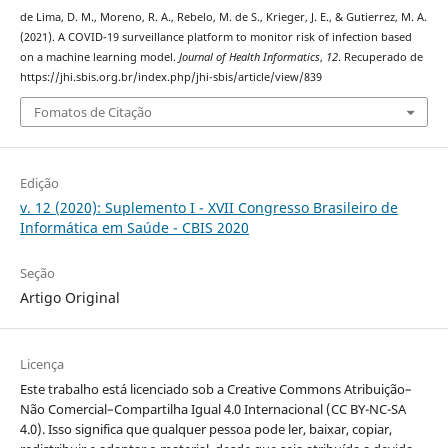
de Lima, D. M., Moreno, R. A., Rebelo, M. de S., Krieger, J. E., & Gutierrez, M. A.
(2021). A COVID-19 surveillance platform to monitor risk of infection based
on a machine learning model.
Journal of Health Informatics
,
12
. Recuperado de
https://jhi.sbis.org.br/index.php/jhi-sbis/article/view/839
Fomatos de Citação
Edição
v. 12 (2020): Suplemento I - XVII Congresso Brasileiro de
Informática em Saúde - CBIS 2020
Seção
Artigo Original
Licença
Este trabalho está licenciado sob a Creative Commons Atribuição–
Não Comercial–Compartilha Igual 4.0 Internacional (CC BY-NC-SA
4.0). Isso significa que qualquer pessoa pode ler, baixar, copiar,