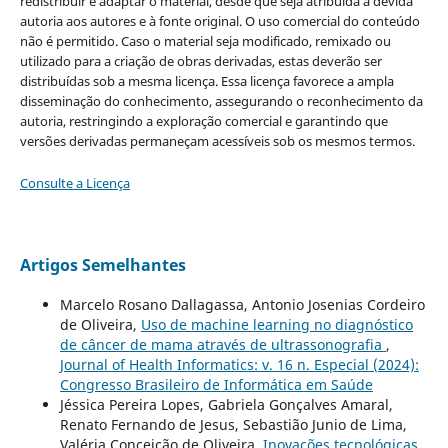
redistribuir e adaptar o material, desde que seja atribuída a devida
autoria aos autores e à fonte original. O uso comercial do conteúdo
não é permitido. Caso o material seja modificado, remixado ou
utilizado para a criação de obras derivadas, estas deverão ser
distribuídas sob a mesma licença. Essa licença favorece a ampla
disseminação do conhecimento, assegurando o reconhecimento da
autoria, restringindo a exploração comercial e garantindo que
versões derivadas permaneçam acessíveis sob os mesmos termos.
Consulte a Licença
Artigos Semelhantes
Marcelo Rosano Dallagassa, Antonio Josenias Cordeiro
de Oliveira,
Uso de machine learning no diagnóstico
de câncer de mama através de ultrassonografia
,
Journal of Health Informatics: v. 16 n. Especial (2024):
Congresso Brasileiro de Informática em Saúde
Jéssica Pereira Lopes, Gabriela Gonçalves Amaral,
Renato Fernando de Jesus, Sebastião Junio de Lima,
Valéria Conceição de Oliveira,
Inovações tecnológicas