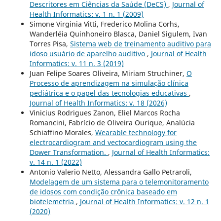
Descritores em Ciências da Saúde (DeCS)
,
Journal of
Health Informatics: v. 1 n. 1 (2009)
Simone Virginia Vitti, Frederico Molina Corhs,
Wanderléia Quinhoneiro Blasca, Daniel Sigulem, Ivan
Torres Pisa,
Sistema web de treinamento auditivo para
idoso usuário de aparelho auditivo
,
Journal of Health
Informatics: v. 11 n. 3 (2019)
Juan Felipe Soares Oliveira, Miriam Struchiner,
O
Processo de aprendizagem na simulação clínica
pediátrica e o papel das tecnologias educativas
,
Journal of Health Informatics: v. 18 (2026)
Vinicius Rodrigues Zanon, Eliel Marcos Rocha
Romancini, Fabrício de Oliveira Ourique, Analúcia
Schiaffino Morales,
Wearable technology for
electrocardiogram and vectocardiogram using the
Dower Transformation.
,
Journal of Health Informatics:
v. 14 n. 1 (2022)
Antonio Valerio Netto, Alessandra Gallo Petraroli,
Modelagem de um sistema para o telemonitoramento
de idosos com condição crônica baseado em
biotelemetria
,
Journal of Health Informatics: v. 12 n. 1
(2020)