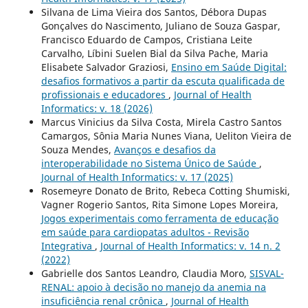
Silvana de Lima Vieira dos Santos, Débora Dupas
Gonçalves do Nascimento, Juliano de Souza Gaspar,
Francisco Eduardo de Campos, Cristiana Leite
Carvalho, Líbini Suelen Bial da Silva Pache, Maria
Elisabete Salvador Graziosi,
Ensino em Saúde Digital:
desafios formativos a partir da escuta qualificada de
profissionais e educadores
,
Journal of Health
Informatics: v. 18 (2026)
Marcus Vinicius da Silva Costa, Mirela Castro Santos
Camargos, Sônia Maria Nunes Viana, Ueliton Vieira de
Souza Mendes,
Avanços e desafios da
interoperabilidade no Sistema Único de Saúde
,
Journal of Health Informatics: v. 17 (2025)
Rosemeyre Donato de Brito, Rebeca Cotting Shumiski,
Vagner Rogerio Santos, Rita Simone Lopes Moreira,
Jogos experimentais como ferramenta de educação
em saúde para cardiopatas adultos - Revisão
Integrativa
,
Journal of Health Informatics: v. 14 n. 2
(2022)
Gabrielle dos Santos Leandro, Claudia Moro,
SISVAL-
RENAL: apoio à decisão no manejo da anemia na
insuficiência renal crônica
,
Journal of Health