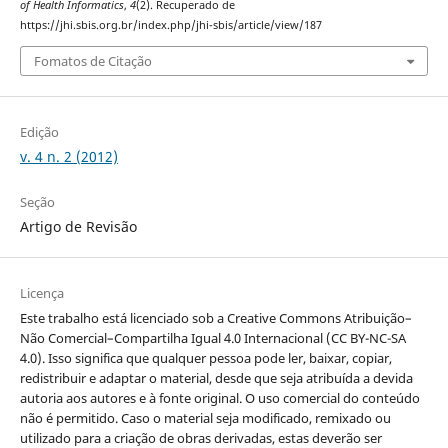
of Health Informatics
,
4
(2). Recuperado de
https://jhi.sbis.org.br/index.php/jhi-sbis/article/view/187
Fomatos de Citação
Edição
v. 4 n. 2 (2012)
Seção
Artigo de Revisão
Licença
Este trabalho está licenciado sob a Creative Commons Atribuição–
Não Comercial–Compartilha Igual 4.0 Internacional (CC BY-NC-SA
4.0). Isso significa que qualquer pessoa pode ler, baixar, copiar,
redistribuir e adaptar o material, desde que seja atribuída a devida
autoria aos autores e à fonte original. O uso comercial do conteúdo
não é permitido. Caso o material seja modificado, remixado ou
utilizado para a criação de obras derivadas, estas deverão ser