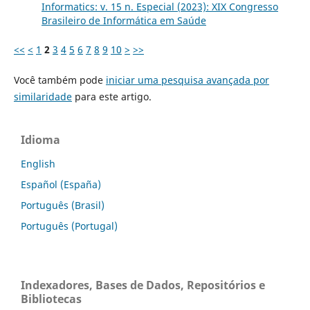
Informatics: v. 15 n. Especial (2023): XIX Congresso
Brasileiro de Informática em Saúde
<<
<
1
2
3
4
5
6
7
8
9
10
>
>>
Você também pode
iniciar uma pesquisa avançada por
similaridade
para este artigo.
Idioma
English
Español (España)
Português (Brasil)
Português (Portugal)
Indexadores, Bases de Dados, Repositórios e
Bibliotecas