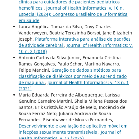
clínica para cuidadores de pacientes pediátricos
hemofílicos
,
Journal of Health Informatics: v. 16 n.
Especial (2024): Congresso Brasileiro de Informática
em Saúde
Laura Angélica Tomaz da Silva, Davy Charles
Vanderweyen, Beatriz Terezinha Borsoi, Jane Elizabeth
Joseph,
Plataforma interativa para análise de padrões
de atividade cerebral
,
Journal of Health Informatics: v.
10 n. 2 (2018)
Antonio Carlos da Silva Junior, Emanuela Cristina
Ramos Gonçalves, Paulo Schor, Martina Navarro,
Felipe Mancini,
Geração de dados sintéticos para
classificação de disléxicos por meio de aprendizado
de máquina
,
Journal of Health Informatics: v. 13 n. 1
(2021)
Maria Eduarda Ferreira de Albuquerque, Larissa
Genuíno Carneiro Martini, Sheila Milena Pessoa dos
Santos, Erik Cristóvão Araújo de Melo, Inocêncio de
Souza Ferraz Neto, Juliana Andreia de Souza
Fernandes, Eisenhawer de Moura Fernandes,
Desenvolvimento e avaliação de aplicativo móvel em
infecções sexualmente transmissíveis
,
Journal of
Health Informatics: v. 17 (2025)