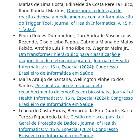
Matias de Lima Costa, Edineide da Costa Pereira Fulco,
Rand Randall Martins,
Otimizando a detecção de
reação adversa a medicamentos com a informatização
do Trigger Tool
,
Journal of Health Informatics: v. 15 n.
1 (2023)
Pedro Robles Dutenhefner, Turi Andrade Vasconcelos
Rezende, Gisele Lobo Pappa, Gabriela Miana de Matos
Paixão, Antônio Luiz Pinho Ribeiro, Wagner Meira Jr.,
Um transformer hierárquico para classificação e
diagnóstico de eletrocardiograma
,
Journal of Health
Informatics: v. 16 n. Especial (2024): Congresso
Brasileiro de Informática em Saúde
Maíra Araújo de Santana, Wellington Pinheiro dos
Santos,
Personalização de terapias pelo
reconhecimento de emoções em biossinais
,
Journal of
Health Informatics: v. 16 n. Especial (2024): Congresso
Brasileiro de Informática em Saúde
Leonardo Costa Farias, Bernardo da Eira Duarte, Karla
Tereza Figueiredo Leite,
Gestão de riscos para Lei
Geral de Proteção de Dados
,
Journal of Health
Informatics: v. 16 n. Especial (2024): Congresso
Brasileiro de Informática em Saúde