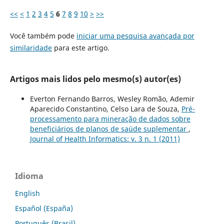
<<
<
1
2
3
4
5
6
7
8
9
10
>
>>
Você também pode
iniciar uma pesquisa avançada por
similaridade
para este artigo.
Artigos mais lidos pelo mesmo(s) autor(es)
Everton Fernando Barros, Wesley Romão, Ademir
Aparecido Constantino, Celso Lara de Souza,
Pré-
processamento para mineração de dados sobre
beneficiários de planos de saúde suplementar
,
Journal of Health Informatics: v. 3 n. 1 (2011)
Idioma
English
Español (España)
Português (Brasil)