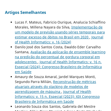
Artigos Semelhantes
Lucas F. Mateus, Fabricio Ourique, Analucia Schiaffino
Morales, Millena Nayara da Silva,
Implementação de
um modelo de previsão usando séries temporais para
estimar excesso de óbitos no Brasil em 2020
,
Journal
of Health Informatics: v. 16 (2024)
Danilo José dos Santos Costa, Ewaldo Eder Carvalho
Santana,
Avaliação da aplicação de ensemble learning
na predição do percentual de gordura corporal em
adolescentes
,
Journal of Health Informatics: v. 16 n.
Especial (2024): Congresso Brasileiro de Informática
em Saúde
Amaury de Souza Amaral, Jardel Marques Monti,
Segundo Parra Milián,
Reconstrução de métricas
atuariais através do stacking de modelos de
aprendizagem de máquina
,
Journal of Health
Informatics: v. 15 n. Especial (2023): XIX Congresso
Brasileiro de Informática em Saúde
Leonardo Souza dos Santos, Gabriela del Mestre