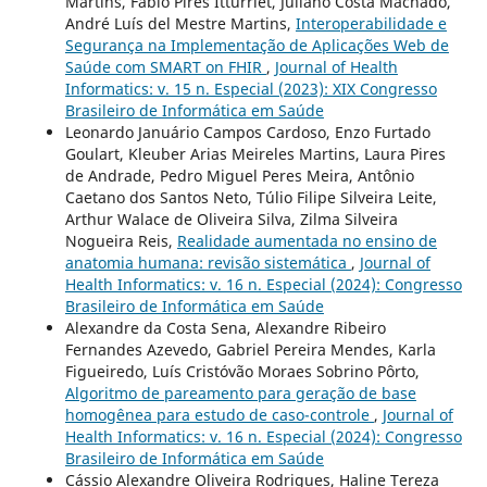
Martins, Fábio Pires Itturriet, Juliano Costa Machado,
André Luís del Mestre Martins,
Interoperabilidade e
Segurança na Implementação de Aplicações Web de
Saúde com SMART on FHIR
,
Journal of Health
Informatics: v. 15 n. Especial (2023): XIX Congresso
Brasileiro de Informática em Saúde
Leonardo Januário Campos Cardoso, Enzo Furtado
Goulart, Kleuber Arias Meireles Martins, Laura Pires
de Andrade, Pedro Miguel Peres Meira, Antônio
Caetano dos Santos Neto, Túlio Filipe Silveira Leite,
Arthur Walace de Oliveira Silva, Zilma Silveira
Nogueira Reis,
Realidade aumentada no ensino de
anatomia humana: revisão sistemática
,
Journal of
Health Informatics: v. 16 n. Especial (2024): Congresso
Brasileiro de Informática em Saúde
Alexandre da Costa Sena, Alexandre Ribeiro
Fernandes Azevedo, Gabriel Pereira Mendes, Karla
Figueiredo, Luís Cristóvão Moraes Sobrino Pôrto,
Algoritmo de pareamento para geração de base
homogênea para estudo de caso-controle
,
Journal of
Health Informatics: v. 16 n. Especial (2024): Congresso
Brasileiro de Informática em Saúde
Cássio Alexandre Oliveira Rodrigues, Haline Tereza