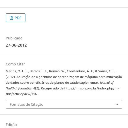
PDF
Publicado
27-06-2012
Como Citar
Marins, O. L. F., Barros, E. F., Romão, W., Constantino, A. A., & Souza, C. L.
(2012). Aplicação de algoritmos de aprendizagem de máquina para mineração
de dados sobre beneficiários de planos de saúde suplementar.
Journal of
Health Informatics
,
4
(2). Recuperado de https://jhi.sbis.org.br/index.php/jhi-
sbis/article/view/196
Fomatos de Citação
Edição