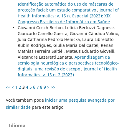
Identificação automática do uso de máscaras de
proteção facial: um estudo comparativo
,
Journal of
Health Informatics: v. 15 n. Especial (2023): XIX
Congresso Brasileiro de Informática em Saúde
Giovanni Gosch Berton, Letícia Bertuzzi Dagnese,
Giancarlo Canello Guerra, Giovanni Cândido Volino,
Júlia Catharina Pedrolo Henicka, Laura Librelotto
Rubin Rodrigues, Giulia Maria Dal Castel, Renan
Mathias Ferreira Saltiél, Mateus Eduardo Giovelli,
Alexandre Lazaretti Zanatta,
Aprendizagem da
semiologia neurológica e perspectivas tecnológico-
digitais: uma revisão de escopo
,
Journal of Health
Informatics: v. 15 n. 2 (2023)
<<
<
1
2
3
4
5
6
7
8
9
>
>>
Você também pode
iniciar uma pesquisa avançada por
similaridade
para este artigo.
Idioma