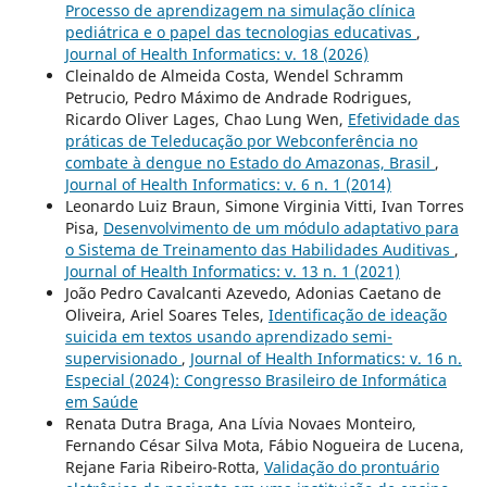
Processo de aprendizagem na simulação clínica
pediátrica e o papel das tecnologias educativas
,
Journal of Health Informatics: v. 18 (2026)
Cleinaldo de Almeida Costa, Wendel Schramm
Petrucio, Pedro Máximo de Andrade Rodrigues,
Ricardo Oliver Lages, Chao Lung Wen,
Efetividade das
práticas de Teleducação por Webconferência no
combate à dengue no Estado do Amazonas, Brasil
,
Journal of Health Informatics: v. 6 n. 1 (2014)
Leonardo Luiz Braun, Simone Virginia Vitti, Ivan Torres
Pisa,
Desenvolvimento de um módulo adaptativo para
o Sistema de Treinamento das Habilidades Auditivas
,
Journal of Health Informatics: v. 13 n. 1 (2021)
João Pedro Cavalcanti Azevedo, Adonias Caetano de
Oliveira, Ariel Soares Teles,
Identificação de ideação
suicida em textos usando aprendizado semi-
supervisionado
,
Journal of Health Informatics: v. 16 n.
Especial (2024): Congresso Brasileiro de Informática
em Saúde
Renata Dutra Braga, Ana Lívia Novaes Monteiro,
Fernando César Silva Mota, Fábio Nogueira de Lucena,
Rejane Faria Ribeiro-Rotta,
Validação do prontuário