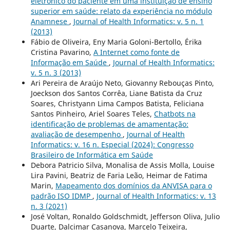
eletrônico do paciente em uma instituição de ensino
superior em saúde: relato da experiência no módulo
Anamnese
,
Journal of Health Informatics: v. 5 n. 1
(2013)
Fábio de Oliveira, Eny Maria Goloni-Bertollo, Érika
Cristina Pavarino,
A Internet como fonte de
Informação em Saúde
,
Journal of Health Informatics:
v. 5 n. 3 (2013)
Ari Pereira de Araújo Neto, Giovanny Rebouças Pinto,
Joeckson dos Santos Corrêa, Liane Batista da Cruz
Soares, Christyann Lima Campos Batista, Feliciana
Santos Pinheiro, Ariel Soares Teles,
Chatbots na
identificação de problemas de amamentação:
avaliação de desempenho
,
Journal of Health
Informatics: v. 16 n. Especial (2024): Congresso
Brasileiro de Informática em Saúde
Debora Patricio Silva, Monalisa de Assis Molla, Louise
Lira Pavini, Beatriz de Faria Leão, Heimar de Fatima
Marin,
Mapeamento dos domínios da ANVISA para o
padrão ISO IDMP
,
Journal of Health Informatics: v. 13
n. 3 (2021)
José Voltan, Ronaldo Goldschmidt, Jefferson Oliva, Julio
Duarte, Dalcimar Casanova, Marcelo Teixeira,