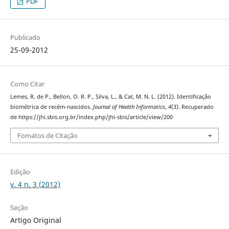
PDF
Publicado
25-09-2012
Como Citar
Lemes, R. de P., Bellon, O. R. P., Silva, L., & Cat, M. N. L. (2012). Identificação
biométrica de recém-nascidos.
Journal of Health Informatics
,
4
(3). Recuperado
de https://jhi.sbis.org.br/index.php/jhi-sbis/article/view/200
Fomatos de Citação
Edição
v. 4 n. 3 (2012)
Seção
Artigo Original