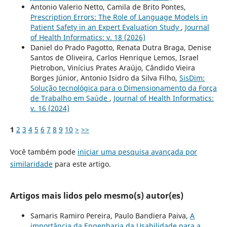
Antonio Valerio Netto, Camila de Brito Pontes,
Prescription Errors: The Role of Language Models in
Patient Safety in an Expert Evaluation Study
,
Journal
of Health Informatics: v. 18 (2026)
Daniel do Prado Pagotto, Renata Dutra Braga, Denise
Santos de Oliveira, Carlos Henrique Lemos, Israel
Pietrobon, Vinícius Prates Araújo, Cândido Vieira
Borges Júnior, Antonio Isidro da Silva Filho,
SisDim:
Solução tecnológica para o Dimensionamento da Força
de Trabalho em Saúde
,
Journal of Health Informatics:
v. 16 (2024)
1
2
3
4
5
6
7
8
9
10
>
>>
Você também pode
iniciar uma pesquisa avançada por
similaridade
para este artigo.
Artigos mais lidos pelo mesmo(s) autor(es)
Samaris Ramiro Pereira, Paulo Bandiera Paiva,
A
importância da Engenharia da Usabilidade para a