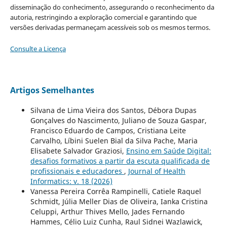
disseminação do conhecimento, assegurando o reconhecimento da
autoria, restringindo a exploração comercial e garantindo que
versões derivadas permaneçam acessíveis sob os mesmos termos.
Consulte a Licença
Artigos Semelhantes
Silvana de Lima Vieira dos Santos, Débora Dupas
Gonçalves do Nascimento, Juliano de Souza Gaspar,
Francisco Eduardo de Campos, Cristiana Leite
Carvalho, Líbini Suelen Bial da Silva Pache, Maria
Elisabete Salvador Graziosi,
Ensino em Saúde Digital:
desafios formativos a partir da escuta qualificada de
profissionais e educadores
,
Journal of Health
Informatics: v. 18 (2026)
Vanessa Pereira Corrêa Rampinelli, Catiele Raquel
Schmidt, Júlia Meller Dias de Oliveira, Ianka Cristina
Celuppi, Arthur Thives Mello, Jades Fernando
Hammes, Célio Luiz Cunha, Raul Sidnei Wazlawick,