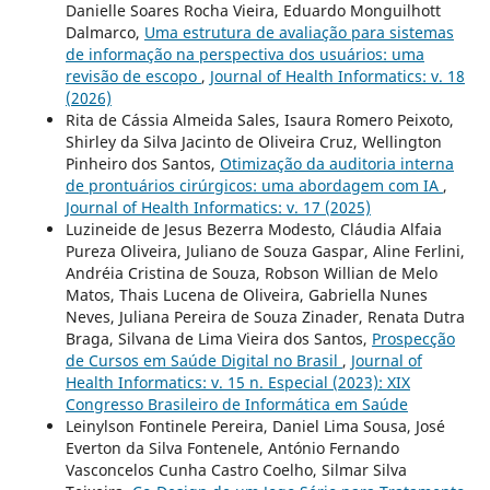
Danielle Soares Rocha Vieira, Eduardo Monguilhott
Dalmarco,
Uma estrutura de avaliação para sistemas
de informação na perspectiva dos usuários: uma
revisão de escopo
,
Journal of Health Informatics: v. 18
(2026)
Rita de Cássia Almeida Sales, Isaura Romero Peixoto,
Shirley da Silva Jacinto de Oliveira Cruz, Wellington
Pinheiro dos Santos,
Otimização da auditoria interna
de prontuários cirúrgicos: uma abordagem com IA
,
Journal of Health Informatics: v. 17 (2025)
Luzineide de Jesus Bezerra Modesto, Cláudia Alfaia
Pureza Oliveira, Juliano de Souza Gaspar, Aline Ferlini,
Andréia Cristina de Souza, Robson Willian de Melo
Matos, Thais Lucena de Oliveira, Gabriella Nunes
Neves, Juliana Pereira de Souza Zinader, Renata Dutra
Braga, Silvana de Lima Vieira dos Santos,
Prospecção
de Cursos em Saúde Digital no Brasil
,
Journal of
Health Informatics: v. 15 n. Especial (2023): XIX
Congresso Brasileiro de Informática em Saúde
Leinylson Fontinele Pereira, Daniel Lima Sousa, José
Everton da Silva Fontenele, António Fernando
Vasconcelos Cunha Castro Coelho, Silmar Silva