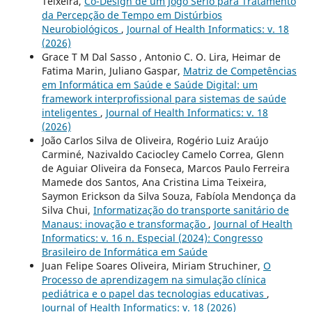
Teixeira,
Co-Design de um Jogo Sério para Tratamento
da Percepção de Tempo em Distúrbios
Neurobiológicos
,
Journal of Health Informatics: v. 18
(2026)
Grace T M Dal Sasso , Antonio C. O. Lira, Heimar de
Fatima Marin, Juliano Gaspar,
Matriz de Competências
em Informática em Saúde e Saúde Digital: um
framework interprofissional para sistemas de saúde
inteligentes
,
Journal of Health Informatics: v. 18
(2026)
João Carlos Silva de Oliveira, Rogério Luiz Araújo
Carminé, Nazivaldo Caciocley Camelo Correa, Glenn
de Aguiar Oliveira da Fonseca, Marcos Paulo Ferreira
Mamede dos Santos, Ana Cristina Lima Teixeira,
Saymon Erickson da Silva Souza, Fabíola Mendonça da
Silva Chui,
Informatização do transporte sanitário de
Manaus: inovação e transformação
,
Journal of Health
Informatics: v. 16 n. Especial (2024): Congresso
Brasileiro de Informática em Saúde
Juan Felipe Soares Oliveira, Miriam Struchiner,
O
Processo de aprendizagem na simulação clínica
pediátrica e o papel das tecnologias educativas
,
Journal of Health Informatics: v. 18 (2026)