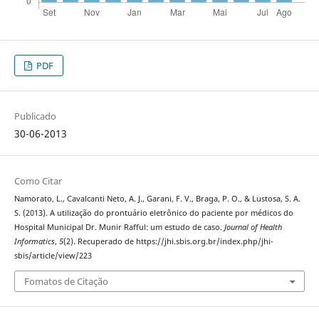
PDF
Publicado
30-06-2013
Como Citar
Namorato, L., Cavalcanti Neto, A. J., Garani, F. V., Braga, P. O., & Lustosa, S. A.
S. (2013). A utilização do prontuário eletrônico do paciente por médicos do
Hospital Municipal Dr. Munir Rafful: um estudo de caso.
Journal of Health
Informatics
,
5
(2). Recuperado de https://jhi.sbis.org.br/index.php/jhi-
sbis/article/view/223
Fomatos de Citação