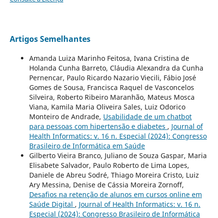
Artigos Semelhantes
Amanda Luiza Marinho Feitosa, Ivana Cristina de
Holanda Cunha Barreto, Cláudia Alexandra da Cunha
Pernencar, Paulo Ricardo Nazario Viecili, Fábio José
Gomes de Sousa, Francisca Raquel de Vasconcelos
Silveira, Roberto Ribeiro Maranhão, Mateus Mosca
Viana, Kamila Maria Oliveira Sales, Luiz Odorico
Monteiro de Andrade,
Usabilidade de um chatbot
para pessoas com hipertensão e diabetes
,
Journal of
Health Informatics: v. 16 n. Especial (2024): Congresso
Brasileiro de Informática em Saúde
Gilberto Vieira Branco, Juliano de Souza Gaspar, Maria
Elisabete Salvador, Paulo Roberto de Lima Lopes,
Daniele de Abreu Sodré, Thiago Moreira Cristo, Luiz
Ary Messina, Denise de Cássia Moreira Zornoff,
Desafios na retenção de alunos em cursos online em
Saúde Digital
,
Journal of Health Informatics: v. 16 n.
Especial (2024): Congresso Brasileiro de Informática