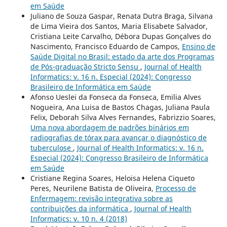
em Saúde
Juliano de Souza Gaspar, Renata Dutra Braga, Silvana
de Lima Vieira dos Santos, Maria Elisabete Salvador,
Cristiana Leite Carvalho, Débora Dupas Gonçalves do
Nascimento, Francisco Eduardo de Campos,
Ensino de
Saúde Digital no Brasil: estado da arte dos Programas
de Pós-graduação Stricto Sensu
,
Journal of Health
Informatics: v. 16 n. Especial (2024): Congresso
Brasileiro de Informática em Saúde
Afonso Ueslei da Fonseca da Fonseca, Emilia Alves
Nogueira, Ana Luisa de Bastos Chagas, Juliana Paula
Felix, Deborah Silva Alves Fernandes, Fabrizzio Soares,
Uma nova abordagem de padrões binários em
radiografias de tórax para avançar o diagnóstico de
tuberculose
,
Journal of Health Informatics: v. 16 n.
Especial (2024): Congresso Brasileiro de Informática
em Saúde
Cristiane Regina Soares, Heloisa Helena Ciqueto
Peres, Neurilene Batista de Oliveira,
Processo de
Enfermagem: revisão integrativa sobre as
contribuições da informática
,
Journal of Health
Informatics: v. 10 n. 4 (2018)