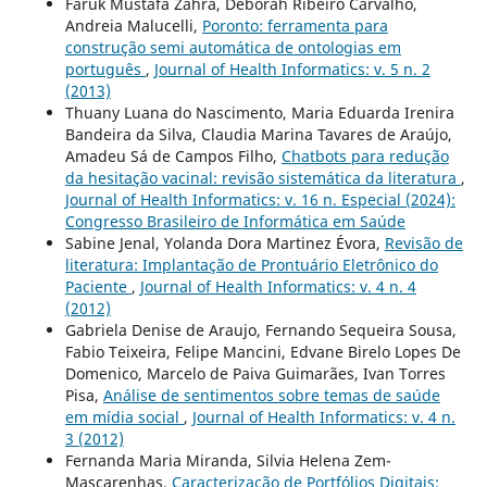
Faruk Mustafa Zahra, Deborah Ribeiro Carvalho,
Andreia Malucelli,
Poronto: ferramenta para
construção semi automática de ontologias em
português
,
Journal of Health Informatics: v. 5 n. 2
(2013)
Thuany Luana do Nascimento, Maria Eduarda Irenira
Bandeira da Silva, Claudia Marina Tavares de Araújo,
Amadeu Sá de Campos Filho,
Chatbots para redução
da hesitação vacinal: revisão sistemática da literatura
,
Journal of Health Informatics: v. 16 n. Especial (2024):
Congresso Brasileiro de Informática em Saúde
Sabine Jenal, Yolanda Dora Martinez Évora,
Revisão de
literatura: Implantação de Prontuário Eletrônico do
Paciente
,
Journal of Health Informatics: v. 4 n. 4
(2012)
Gabriela Denise de Araujo, Fernando Sequeira Sousa,
Fabio Teixeira, Felipe Mancini, Edvane Birelo Lopes De
Domenico, Marcelo de Paiva Guimarães, Ivan Torres
Pisa,
Análise de sentimentos sobre temas de saúde
em mídia social
,
Journal of Health Informatics: v. 4 n.
3 (2012)
Fernanda Maria Miranda, Silvia Helena Zem-
Mascarenhas,
Caracterização de Portfólios Digitais: