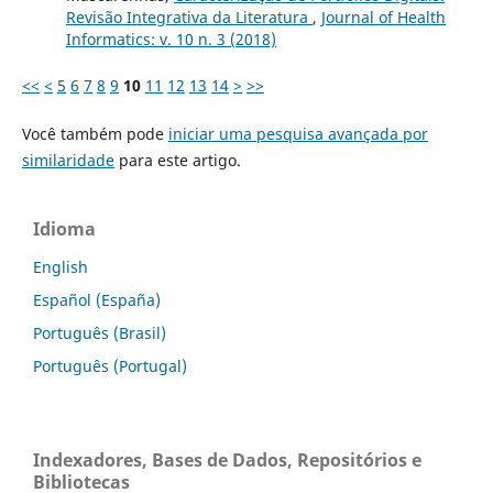
Revisão Integrativa da Literatura
,
Journal of Health
Informatics: v. 10 n. 3 (2018)
<<
<
5
6
7
8
9
10
11
12
13
14
>
>>
Você também pode
iniciar uma pesquisa avançada por
similaridade
para este artigo.
Idioma
English
Español (España)
Português (Brasil)
Português (Portugal)
Indexadores, Bases de Dados, Repositórios e
Bibliotecas