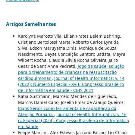
Artigos Semelhantes
Karolyne Marotto Vila, Lilian Prates Belem Behring,
Cristiano Bertolossi Marta, Roberto Carlos Lyra da
Silva, Edson Maruyama Diniz, Monique de Souza
Nascimento, Deyse Conceição Santoro Batista, Mayra
Wilbert Rocha, Claudia Silvia Rocha Oliveira, Jairo
Cesar de Sant'Anna Pedretti,
Jogo da saúde: solução
para o treinamento de crianças na ressuscitação
cardiopulmonar
,
Journal of Health Informatics: v. 14
(2022): Número Especial - XVIII Congresso Brasileiro
de Informática em Saúde - CBIS 2021
Katia Gustmann, Marcelo Mendes de Figueirêdo,
Marcos Daniel Cano, Josélio Emar de Araújo Queiroz,
Jogos Sérios como ferramenta de capacitação da
Atenção Primária
,
Journal of Health Informatics: v. 16
n. Especial (2024): Congresso Brasileiro de Informática
em Saúde
Felipe Mancini, Alex Esteves Jaccoud Falcão, Liu Chiao