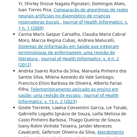
Yi, Shirley Shizue Nagata Pignatari, Domingos Alves,
Ivan Torres Pisa,
Comparação de algoritmos de redes
neurais artificiais no diagnóstico de crianças
respiradoras bucais
,
Journal of Health Informatics: v.
1 n. 1 (2009)
Carina Maris Gaspar Carvalho, Claudia Maria Cabral
Moro, Marcia Regina Cubas, Andreia Malucelli,
Sistemas de Informação em Saúde que integram
terminologias de enfermagem: uma revisão de
literatura
,
Journal of Health Informatics: v. 4 n. 2
(2012)
Andréa Soares Rocha da Silva, Manuela Pinheiro dos
Santos Silva, Milena Azevedo do Vale Santiago,
Francisco Elísio Barbosa de Oliveira, Alberto Farias
Filho,
Telemonitoramento aplicado ao ensino em
saúde: uma revisão de escopo
,
Journal of Health
Informatics: v. 15 n. 2 (2023)
Gisele Torrente, Lowisa Consentini Garcia, Lie Tonaki,
Gabrielle Logatto Ignácio de Souza, Lailla Melissa de
Casto Pinheiro Barbosa, Thiago Queiroz de Souza,
Ivany Rolim Vinhote Teixeira, Jander Menezes
Cavalcanti, Geferson Oliveira da Silva,
Atendimento