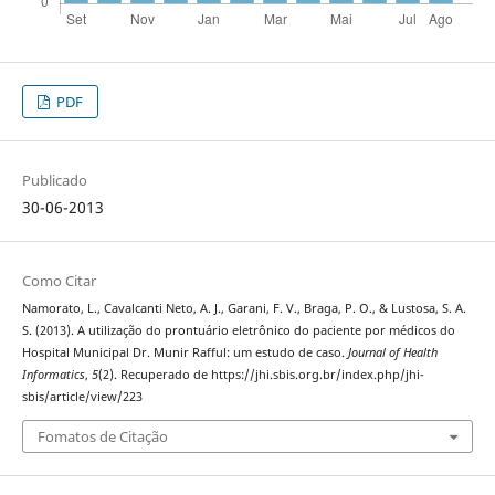
PDF
Publicado
30-06-2013
Como Citar
Namorato, L., Cavalcanti Neto, A. J., Garani, F. V., Braga, P. O., & Lustosa, S. A.
S. (2013). A utilização do prontuário eletrônico do paciente por médicos do
Hospital Municipal Dr. Munir Rafful: um estudo de caso.
Journal of Health
Informatics
,
5
(2). Recuperado de https://jhi.sbis.org.br/index.php/jhi-
sbis/article/view/223
Fomatos de Citação