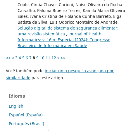
Cople, Cintia Chaves Curioni, Naíse Oliveira da Rocha
Carvalho, Paloma Ribeiro Torres, Kamila Maria Oliveira
Sales, Ivana Cristina de Holanda Cunha Barreto, Elga
Batista da Silva, Luiz Odorico Monteiro de Andrade,
Solução digital de sistema de segurança alimentar:
uma revisão sistemática
,
Journal of Health
Informatics: v. 16 n. Especial (2024): Congresso
Brasileiro de Informática em Saúde
<<
<
3
4
5
6
7
8
9
10
11
12
>
>>
Você também pode
iniciar uma pesquisa avançada por
similaridade
para este artigo.
Idioma
English
Español (España)
Português (Brasil)