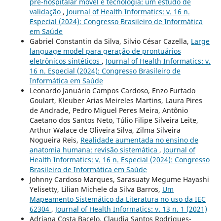
pré-hospitalar móvel e tecnologia: um estudo de
validação
,
Journal of Health Informatics: v. 16 n.
Especial (2024): Congresso Brasileiro de Informática
em Saúde
Gabriel Constantin da Silva, Silvio César Cazella,
Large
language model para geração de prontuários
eletrônicos sintéticos
,
Journal of Health Informatics: v.
16 n. Especial (2024): Congresso Brasileiro de
Informática em Saúde
Leonardo Januário Campos Cardoso, Enzo Furtado
Goulart, Kleuber Arias Meireles Martins, Laura Pires
de Andrade, Pedro Miguel Peres Meira, Antônio
Caetano dos Santos Neto, Túlio Filipe Silveira Leite,
Arthur Walace de Oliveira Silva, Zilma Silveira
Nogueira Reis,
Realidade aumentada no ensino de
anatomia humana: revisão sistemática
,
Journal of
Health Informatics: v. 16 n. Especial (2024): Congresso
Brasileiro de Informática em Saúde
Johnny Cardoso Marques, Sarasuaty Megume Hayashi
Yelisetty, Lilian Michele da Silva Barros,
Um
Mapeamento Sistemático da Literatura no uso da IEC
62304
,
Journal of Health Informatics: v. 13 n. 1 (2021)
Adriana Costa Bacelo, Claudia Santos Rodrigues-