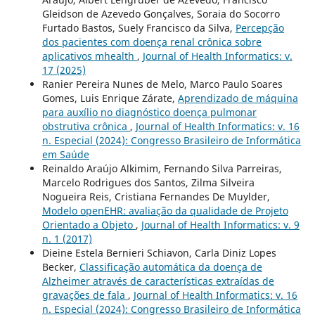
Gleidson de Azevedo Gonçalves, Soraia do Socorro
Furtado Bastos, Suely Francisco da Silva,
Percepção
dos pacientes com doença renal crônica sobre
aplicativos mhealth
,
Journal of Health Informatics: v.
17 (2025)
Ranier Pereira Nunes de Melo, Marco Paulo Soares
Gomes, Luis Enrique Zárate,
Aprendizado de máquina
para auxílio no diagnóstico doença pulmonar
obstrutiva crônica
,
Journal of Health Informatics: v. 16
n. Especial (2024): Congresso Brasileiro de Informática
em Saúde
Reinaldo Araújo Alkimim, Fernando Silva Parreiras,
Marcelo Rodrigues dos Santos, Zilma Silveira
Nogueira Reis, Cristiana Fernandes De Muylder,
Modelo openEHR: avaliação da qualidade de Projeto
Orientado a Objeto
,
Journal of Health Informatics: v. 9
n. 1 (2017)
Dieine Estela Bernieri Schiavon, Carla Diniz Lopes
Becker,
Classificação automática da doença de
Alzheimer através de características extraídas de
gravações de fala
,
Journal of Health Informatics: v. 16
n. Especial (2024): Congresso Brasileiro de Informática