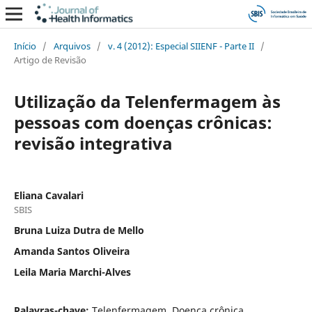
Início
/
Arquivos
/
v. 4 (2012): Especial SIIENF - Parte II
/
Artigo de Revisão
Utilização da Telenfermagem às
pessoas com doenças crônicas:
revisão integrativa
Eliana Cavalari
SBIS
Bruna Luiza Dutra de Mello
Amanda Santos Oliveira
Leila Maria Marchi-Alves
Palavras-chave:
Telenfermagem, Doença crônica