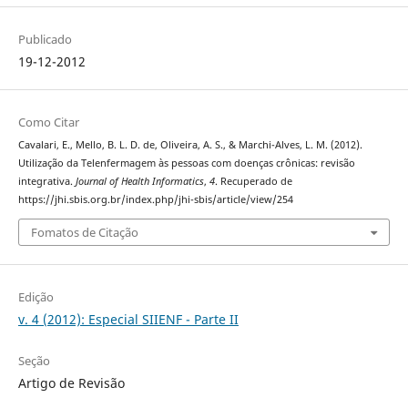
Publicado
19-12-2012
Como Citar
Cavalari, E., Mello, B. L. D. de, Oliveira, A. S., & Marchi-Alves, L. M. (2012).
Utilização da Telenfermagem às pessoas com doenças crônicas: revisão
integrativa.
Journal of Health Informatics
,
4
. Recuperado de
https://jhi.sbis.org.br/index.php/jhi-sbis/article/view/254
Fomatos de Citação
Edição
v. 4 (2012): Especial SIIENF - Parte II
Seção
Artigo de Revisão