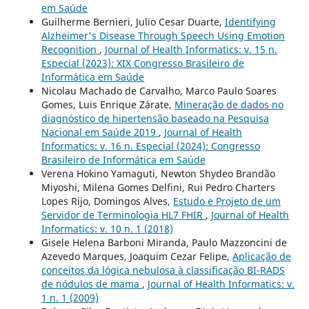
em Saúde
Guilherme Bernieri, Julio Cesar Duarte,
Identifying
Alzheimer's Disease Through Speech Using Emotion
Recognition
,
Journal of Health Informatics: v. 15 n.
Especial (2023): XIX Congresso Brasileiro de
Informática em Saúde
Nicolau Machado de Carvalho, Marco Paulo Soares
Gomes, Luis Enrique Zárate,
Mineração de dados no
diagnóstico de hipertensão baseado na Pesquisa
Nacional em Saúde 2019
,
Journal of Health
Informatics: v. 16 n. Especial (2024): Congresso
Brasileiro de Informática em Saúde
Verena Hokino Yamaguti, Newton Shydeo Brandão
Miyoshi, Milena Gomes Delfini, Rui Pedro Charters
Lopes Rijo, Domingos Alves,
Estudo e Projeto de um
Servidor de Terminologia HL7 FHIR
,
Journal of Health
Informatics: v. 10 n. 1 (2018)
Gisele Helena Barboni Miranda, Paulo Mazzoncini de
Azevedo Marques, Joaquim Cezar Felipe,
Aplicação de
conceitos da lógica nebulosa à classificação BI-RADS
de nódulos de mama
,
Journal of Health Informatics: v.
1 n. 1 (2009)