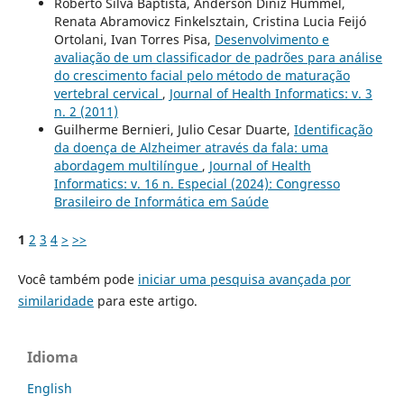
Roberto Silva Baptista, Anderson Diniz Hummel,
Renata Abramovicz Finkelsztain, Cristina Lucia Feijó
Ortolani, Ivan Torres Pisa,
Desenvolvimento e
avaliação de um classificador de padrões para análise
do crescimento facial pelo método de maturação
vertebral cervical
,
Journal of Health Informatics: v. 3
n. 2 (2011)
Guilherme Bernieri, Julio Cesar Duarte,
Identificação
da doença de Alzheimer através da fala: uma
abordagem multilíngue
,
Journal of Health
Informatics: v. 16 n. Especial (2024): Congresso
Brasileiro de Informática em Saúde
1
2
3
4
>
>>
Você também pode
iniciar uma pesquisa avançada por
similaridade
para este artigo.
Idioma
English