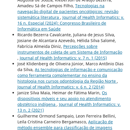
Amadeu Sá de Campos Filho,
Tecnologias na
navegação digital de pacientes oncológicos: revisão
sistemática literatura
,
Journal of Health Informatics: v.
16 n. Especial (2024): Congresso Brasileiro de
Informática em Saúde
Ricardo Bezerra Cavalcante, Juliana de Jesus Silva,
Josiane de Alcantara Azevedo, Hélida Silva Salomé,
Fabrícia Almeida Diniz,
Percepções sobre
instrumentos de coleta de um Sistema de Informação
,
Journal of Health Informatics: v. 7 n. 1 (2015)
José Klidenberg de Oliveira Júnior, Marco Antônio Dias
da Silva,
As tecnologias de informação e comunicação
como ferramenta complementar no ensino da
histologia nos cursos odontologia da Região Norte
,
Journal of Health Informatics: v. 6 n. 2 (2014)
Janize Silva Maia, Heimar de Fátima Marin,
Os
dispositivos móveis e seu apoio no atendimento
obstétrico indígena
,
Journal of Health Informatics: v.
13 n. 2 (2021)
Guilherme Ormond Sampaio, Leon Ferreira Bellini,
Leila Cristina Carneiro Bergamasco,
Aplicação de
método ensemble para classificação de imagens