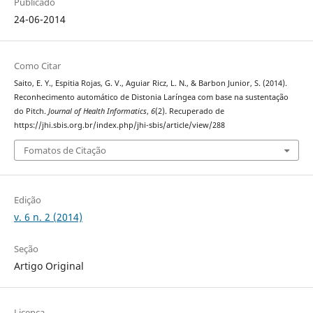
Publicado
24-06-2014
Como Citar
Saito, E. Y., Espitia Rojas, G. V., Aguiar Ricz, L. N., & Barbon Junior, S. (2014).
Reconhecimento automático de Distonia Laríngea com base na sustentação
do Pitch.
Journal of Health Informatics
,
6
(2). Recuperado de
https://jhi.sbis.org.br/index.php/jhi-sbis/article/view/288
Fomatos de Citação
Edição
v. 6 n. 2 (2014)
Seção
Artigo Original
Licença