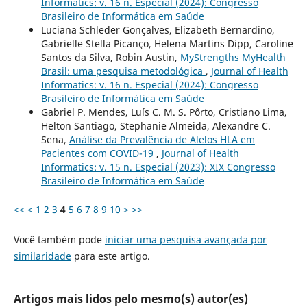
Informatics: v. 16 n. Especial (2024): Congresso
Brasileiro de Informática em Saúde
Luciana Schleder Gonçalves, Elizabeth Bernardino,
Gabrielle Stella Picanço, Helena Martins Dipp, Caroline
Santos da Silva, Robin Austin,
MyStrengths MyHealth
Brasil: uma pesquisa metodológica
,
Journal of Health
Informatics: v. 16 n. Especial (2024): Congresso
Brasileiro de Informática em Saúde
Gabriel P. Mendes, Luís C. M. S. Pôrto, Cristiano Lima,
Helton Santiago, Stephanie Almeida, Alexandre C.
Sena,
Análise da Prevalência de Alelos HLA em
Pacientes com COVID-19
,
Journal of Health
Informatics: v. 15 n. Especial (2023): XIX Congresso
Brasileiro de Informática em Saúde
<<
<
1
2
3
4
5
6
7
8
9
10
>
>>
Você também pode
iniciar uma pesquisa avançada por
similaridade
para este artigo.
Artigos mais lidos pelo mesmo(s) autor(es)