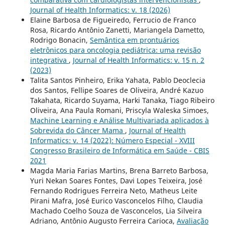
Journal of Health Informatics: v. 18 (2026)
Elaine Barbosa de Figueiredo, Ferrucio de Franco
Rosa, Ricardo Antônio Zanetti, Mariangela Dametto,
Rodrigo Bonacin,
Semântica em prontuários
eletrônicos para oncologia pediátrica: uma revisão
integrativa
,
Journal of Health Informatics: v. 15 n. 2
(2023)
Talita Santos Pinheiro, Erika Yahata, Pablo Deoclecia
dos Santos, Fellipe Soares de Oliveira, André Kazuo
Takahata, Ricardo Suyama, Harki Tanaka, Tiago Ribeiro
Oliveira, Ana Paula Romani, Priscyla Waleska Simoes,
Machine Learning e Análise Multivariada aplicados à
Sobrevida do Câncer Mama
,
Journal of Health
Informatics: v. 14 (2022): Número Especial - XVIII
Congresso Brasileiro de Informática em Saúde - CBIS
2021
Magda Maria Farias Martins, Brena Barreto Barbosa,
Yuri Nekan Soares Fontes, Davi Lopes Teixeira, José
Fernando Rodrigues Ferreira Neto, Matheus Leite
Pirani Mafra, José Eurico Vasconcelos Filho, Claudia
Machado Coelho Souza de Vasconcelos, Lia Silveira
Adriano, Antônio Augusto Ferreira Carioca,
Avaliação