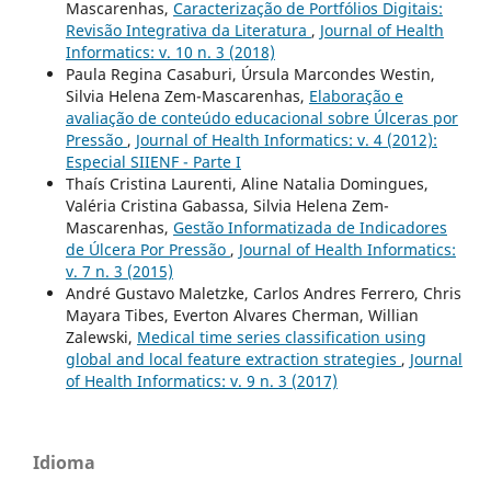
Mascarenhas,
Caracterização de Portfólios Digitais:
Revisão Integrativa da Literatura
,
Journal of Health
Informatics: v. 10 n. 3 (2018)
Paula Regina Casaburi, Úrsula Marcondes Westin,
Silvia Helena Zem-Mascarenhas,
Elaboração e
avaliação de conteúdo educacional sobre Úlceras por
Pressão
,
Journal of Health Informatics: v. 4 (2012):
Especial SIIENF - Parte I
Thaís Cristina Laurenti, Aline Natalia Domingues,
Valéria Cristina Gabassa, Silvia Helena Zem-
Mascarenhas,
Gestão Informatizada de Indicadores
de Úlcera Por Pressão
,
Journal of Health Informatics:
v. 7 n. 3 (2015)
André Gustavo Maletzke, Carlos Andres Ferrero, Chris
Mayara Tibes, Everton Alvares Cherman, Willian
Zalewski,
Medical time series classification using
global and local feature extraction strategies
,
Journal
of Health Informatics: v. 9 n. 3 (2017)
Idioma