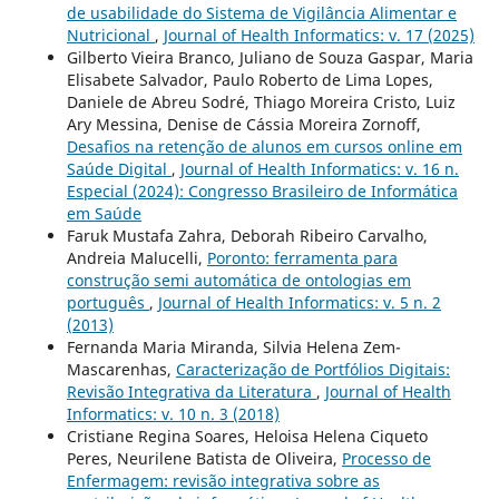
de usabilidade do Sistema de Vigilância Alimentar e
Nutricional
,
Journal of Health Informatics: v. 17 (2025)
Gilberto Vieira Branco, Juliano de Souza Gaspar, Maria
Elisabete Salvador, Paulo Roberto de Lima Lopes,
Daniele de Abreu Sodré, Thiago Moreira Cristo, Luiz
Ary Messina, Denise de Cássia Moreira Zornoff,
Desafios na retenção de alunos em cursos online em
Saúde Digital
,
Journal of Health Informatics: v. 16 n.
Especial (2024): Congresso Brasileiro de Informática
em Saúde
Faruk Mustafa Zahra, Deborah Ribeiro Carvalho,
Andreia Malucelli,
Poronto: ferramenta para
construção semi automática de ontologias em
português
,
Journal of Health Informatics: v. 5 n. 2
(2013)
Fernanda Maria Miranda, Silvia Helena Zem-
Mascarenhas,
Caracterização de Portfólios Digitais:
Revisão Integrativa da Literatura
,
Journal of Health
Informatics: v. 10 n. 3 (2018)
Cristiane Regina Soares, Heloisa Helena Ciqueto
Peres, Neurilene Batista de Oliveira,
Processo de
Enfermagem: revisão integrativa sobre as