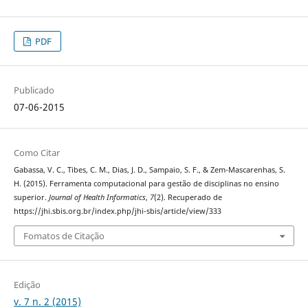
PDF
Publicado
07-06-2015
Como Citar
Gabassa, V. C., Tibes, C. M., Dias, J. D., Sampaio, S. F., & Zem-Mascarenhas, S.
H. (2015). Ferramenta computacional para gestão de disciplinas no ensino
superior.
Journal of Health Informatics
,
7
(2). Recuperado de
https://jhi.sbis.org.br/index.php/jhi-sbis/article/view/333
Fomatos de Citação
Edição
v. 7 n. 2 (2015)