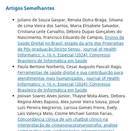
Artigos Semelhantes
Juliano de Souza Gaspar, Renata Dutra Braga, Silvana
de Lima Vieira dos Santos, Maria Elisabete Salvador,
Cristiana Leite Carvalho, Débora Dupas Gonçalves do
Nascimento, Francisco Eduardo de Campos,
Ensino de
Saúde Digital no Brasil: estado da arte dos Programas
de Pós-graduação Stricto Sensu
,
Journal of Health
Informatics: v. 16 n. Especial (2024): Congresso
Brasileiro de Informática em Saúde
Paula Bertone Norberto, Cesar Augusto Pascali Rago,
Ferramentas de saúde digital e sua contribuição para
atendimentos mais humanizados
,
Journal of Health
Informatics: v. 16 n. Especial (2024): Congresso
Brasileiro de Informática em Saúde
Josivan Soares Alves Júnior, Thayse Mota Alves, Debora
Regina Alves Raposo, Alex Junior Vieira Sousa, Josué
Luis Pereira Negreiros, Larissa Gomes Freire, Evely
Laís Valença Melo, Cosme Michael Santos Farias,
Concordância clínica de um chatbot clínico na
interpretação de cineangiocoronariografia: análise
comparativa com cardiologistas intervencionistas
,