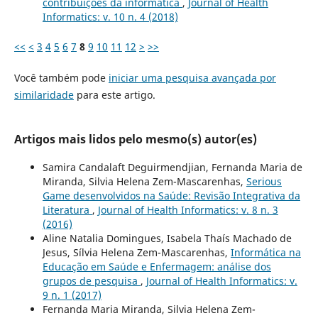
contribuições da informática
,
Journal of Health
Informatics: v. 10 n. 4 (2018)
<<
<
3
4
5
6
7
8
9
10
11
12
>
>>
Você também pode
iniciar uma pesquisa avançada por
similaridade
para este artigo.
Artigos mais lidos pelo mesmo(s) autor(es)
Samira Candalaft Deguirmendjian, Fernanda Maria de
Miranda, Silvia Helena Zem-Mascarenhas,
Serious
Game desenvolvidos na Saúde: Revisão Integrativa da
Literatura
,
Journal of Health Informatics: v. 8 n. 3
(2016)
Aline Natalia Domingues, Isabela Thaís Machado de
Jesus, Sílvia Helena Zem-Mascarenhas,
Informática na
Educação em Saúde e Enfermagem: análise dos
grupos de pesquisa
,
Journal of Health Informatics: v.
9 n. 1 (2017)
Fernanda Maria Miranda, Silvia Helena Zem-