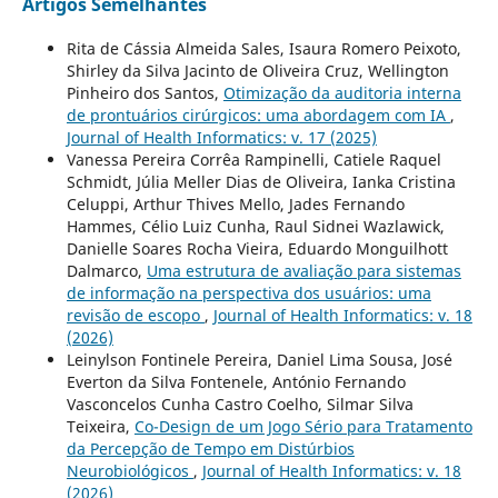
Artigos Semelhantes
Rita de Cássia Almeida Sales, Isaura Romero Peixoto,
Shirley da Silva Jacinto de Oliveira Cruz, Wellington
Pinheiro dos Santos,
Otimização da auditoria interna
de prontuários cirúrgicos: uma abordagem com IA
,
Journal of Health Informatics: v. 17 (2025)
Vanessa Pereira Corrêa Rampinelli, Catiele Raquel
Schmidt, Júlia Meller Dias de Oliveira, Ianka Cristina
Celuppi, Arthur Thives Mello, Jades Fernando
Hammes, Célio Luiz Cunha, Raul Sidnei Wazlawick,
Danielle Soares Rocha Vieira, Eduardo Monguilhott
Dalmarco,
Uma estrutura de avaliação para sistemas
de informação na perspectiva dos usuários: uma
revisão de escopo
,
Journal of Health Informatics: v. 18
(2026)
Leinylson Fontinele Pereira, Daniel Lima Sousa, José
Everton da Silva Fontenele, António Fernando
Vasconcelos Cunha Castro Coelho, Silmar Silva
Teixeira,
Co-Design de um Jogo Sério para Tratamento
da Percepção de Tempo em Distúrbios
Neurobiológicos
,
Journal of Health Informatics: v. 18
(2026)