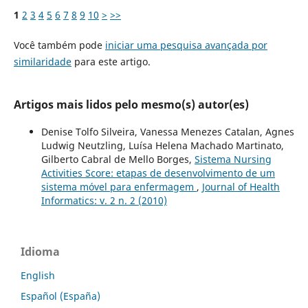
1
2
3
4
5
6
7
8
9
10
>
>>
Você também pode
iniciar uma pesquisa avançada por
similaridade
para este artigo.
Artigos mais lidos pelo mesmo(s) autor(es)
Denise Tolfo Silveira, Vanessa Menezes Catalan, Agnes
Ludwig Neutzling, Luísa Helena Machado Martinato,
Gilberto Cabral de Mello Borges,
Sistema Nursing
Activities Score: etapas de desenvolvimento de um
sistema móvel para enfermagem
,
Journal of Health
Informatics: v. 2 n. 2 (2010)
Idioma
English
Español (España)