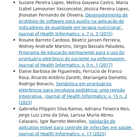
Suzane Pereira Lopes, Melina Gouveia Castro, Maria
Izabel Lamounier Vasconcelos, Jéssica Pereira Lopes,
Jhonatan Fernando de Oliveira,
Desenvolvimento de
protótipo de software para auxílio na aplicação de
indicadores de qualidade em terapia nutricional
,
Journal of Health Informatics: v. 7 n. 3 (2015)
Rosane Barreto Cardoso, Beatriz Jansen Ferreira,
Wolney Andrade Martins, Sérgio Bassalo Paludeto,
Programa de educação permanente para o uso do
prontuário eletrônico do paciente na enfermagem
,
Journal of Health Informatics: v. 9 n. 1 (2017)
Elaine Barbosa de Figueiredo, Ferrucio de Franco
Rosa, Ricardo Antônio Zanetti, Mariangela Dametto,
Rodrigo Bonacin,
Semântica em prontuários
eletrônicos para oncologia pediátrica: uma revisão
integrativa
,
Journal of Health Informatics: v. 15 n. 2
(2023)
Gabriella Filippini Silva Ramos, Adriana Teixeira Reis,
Jorge Luiz Lima da Silva, Larissa Murta Abreu
Calazans, Igor Barreto Meirelles,
Validação de
aplicativo móvel para controle de infecções em saúde
,
Journal of Health Informatics: v. 17 (2025)