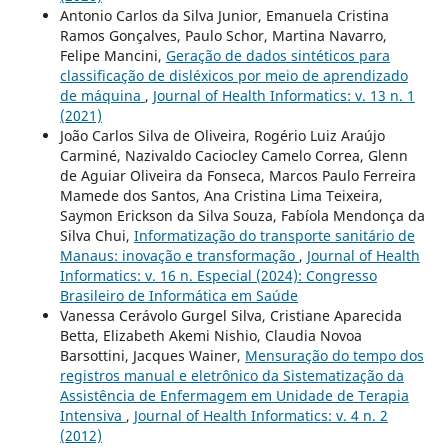
Antonio Carlos da Silva Junior, Emanuela Cristina
Ramos Gonçalves, Paulo Schor, Martina Navarro,
Felipe Mancini,
Geração de dados sintéticos para
classificação de disléxicos por meio de aprendizado
de máquina
,
Journal of Health Informatics: v. 13 n. 1
(2021)
João Carlos Silva de Oliveira, Rogério Luiz Araújo
Carminé, Nazivaldo Caciocley Camelo Correa, Glenn
de Aguiar Oliveira da Fonseca, Marcos Paulo Ferreira
Mamede dos Santos, Ana Cristina Lima Teixeira,
Saymon Erickson da Silva Souza, Fabíola Mendonça da
Silva Chui,
Informatização do transporte sanitário de
Manaus: inovação e transformação
,
Journal of Health
Informatics: v. 16 n. Especial (2024): Congresso
Brasileiro de Informática em Saúde
Vanessa Cerávolo Gurgel Silva, Cristiane Aparecida
Betta, Elizabeth Akemi Nishio, Claudia Novoa
Barsottini, Jacques Wainer,
Mensuração do tempo dos
registros manual e eletrônico da Sistematização da
Assistência de Enfermagem em Unidade de Terapia
Intensiva
,
Journal of Health Informatics: v. 4 n. 2
(2012)