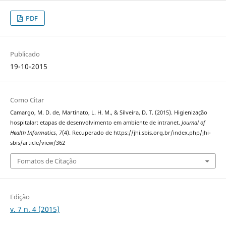
PDF
Publicado
19-10-2015
Como Citar
Camargo, M. D. de, Martinato, L. H. M., & Silveira, D. T. (2015). Higienização
hospitalar: etapas de desenvolvimento em ambiente de intranet.
Journal of
Health Informatics
,
7
(4). Recuperado de https://jhi.sbis.org.br/index.php/jhi-
sbis/article/view/362
Fomatos de Citação
Edição
v. 7 n. 4 (2015)