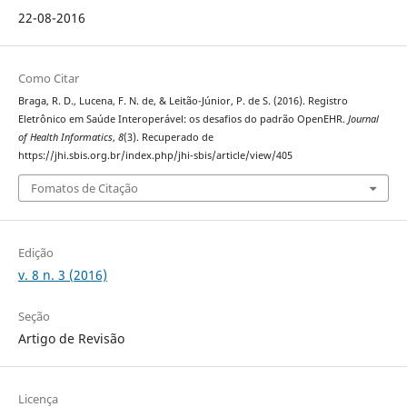
22-08-2016
Como Citar
Braga, R. D., Lucena, F. N. de, & Leitão-Júnior, P. de S. (2016). Registro
Eletrônico em Saúde Interoperável: os desafios do padrão OpenEHR.
Journal
of Health Informatics
,
8
(3). Recuperado de
https://jhi.sbis.org.br/index.php/jhi-sbis/article/view/405
Fomatos de Citação
Edição
v. 8 n. 3 (2016)
Seção
Artigo de Revisão
Licença