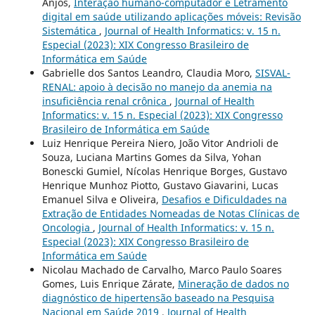
Anjos,
Interação humano-computador e Letramento
digital em saúde utilizando aplicações móveis: Revisão
Sistemática
,
Journal of Health Informatics: v. 15 n.
Especial (2023): XIX Congresso Brasileiro de
Informática em Saúde
Gabrielle dos Santos Leandro, Claudia Moro,
SISVAL-
RENAL: apoio à decisão no manejo da anemia na
insuficiência renal crônica
,
Journal of Health
Informatics: v. 15 n. Especial (2023): XIX Congresso
Brasileiro de Informática em Saúde
Luiz Henrique Pereira Niero, João Vitor Andrioli de
Souza, Luciana Martins Gomes da Silva, Yohan
Bonescki Gumiel, Nícolas Henrique Borges, Gustavo
Henrique Munhoz Piotto, Gustavo Giavarini, Lucas
Emanuel Silva e Oliveira,
Desafios e Dificuldades na
Extração de Entidades Nomeadas de Notas Clínicas de
Oncologia
,
Journal of Health Informatics: v. 15 n.
Especial (2023): XIX Congresso Brasileiro de
Informática em Saúde
Nicolau Machado de Carvalho, Marco Paulo Soares
Gomes, Luis Enrique Zárate,
Mineração de dados no
diagnóstico de hipertensão baseado na Pesquisa
Nacional em Saúde 2019
,
Journal of Health