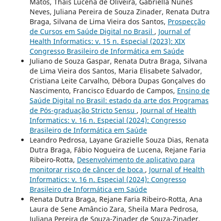
Matos, Thais Lucena de Oliveira, Gabriella Nunes
Neves, Juliana Pereira de Souza Zinader, Renata Dutra
Braga, Silvana de Lima Vieira dos Santos,
Prospecção
de Cursos em Saúde Digital no Brasil
,
Journal of
Health Informatics: v. 15 n. Especial (2023): XIX
Congresso Brasileiro de Informática em Saúde
Juliano de Souza Gaspar, Renata Dutra Braga, Silvana
de Lima Vieira dos Santos, Maria Elisabete Salvador,
Cristiana Leite Carvalho, Débora Dupas Gonçalves do
Nascimento, Francisco Eduardo de Campos,
Ensino de
Saúde Digital no Brasil: estado da arte dos Programas
de Pós-graduação Stricto Sensu
,
Journal of Health
Informatics: v. 16 n. Especial (2024): Congresso
Brasileiro de Informática em Saúde
Leandro Pedrosa, Layane Grazielle Souza Dias, Renata
Dutra Braga, Fábio Nogueira de Lucena, Rejane Faria
Ribeiro-Rotta,
Desenvolvimento de aplicativo para
monitorar risco de câncer de boca
,
Journal of Health
Informatics: v. 16 n. Especial (2024): Congresso
Brasileiro de Informática em Saúde
Renata Dutra Braga, Rejane Faria Ribeiro-Rotta, Ana
Laura de Sene Amâncio Zara, Sheila Mara Pedrosa,
Juliana Pereira de Souza-Zinader de Souza-Zinader,