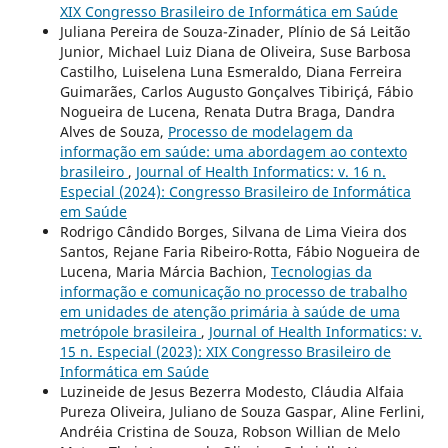
XIX Congresso Brasileiro de Informática em Saúde
Juliana Pereira de Souza-Zinader, Plínio de Sá Leitão
Junior, Michael Luiz Diana de Oliveira, Suse Barbosa
Castilho, Luiselena Luna Esmeraldo, Diana Ferreira
Guimarães, Carlos Augusto Gonçalves Tibiriçá, Fábio
Nogueira de Lucena, Renata Dutra Braga, Dandra
Alves de Souza,
Processo de modelagem da
informação em saúde: uma abordagem ao contexto
brasileiro
,
Journal of Health Informatics: v. 16 n.
Especial (2024): Congresso Brasileiro de Informática
em Saúde
Rodrigo Cândido Borges, Silvana de Lima Vieira dos
Santos, Rejane Faria Ribeiro-Rotta, Fábio Nogueira de
Lucena, Maria Márcia Bachion,
Tecnologias da
informação e comunicação no processo de trabalho
em unidades de atenção primária à saúde de uma
metrópole brasileira
,
Journal of Health Informatics: v.
15 n. Especial (2023): XIX Congresso Brasileiro de
Informática em Saúde
Luzineide de Jesus Bezerra Modesto, Cláudia Alfaia
Pureza Oliveira, Juliano de Souza Gaspar, Aline Ferlini,
Andréia Cristina de Souza, Robson Willian de Melo