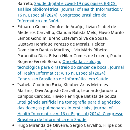
Barreto,
Saúde digital e covid-19 nos países BRICS:
análise bibliométrica
,
Journal of Health Informatics: v.
16 n. Especial (2024): Congresso Brasileiro de
Informática em Saúde
Eduarda Gomes Onofre de Araújo, Livian Isabel de
Medeiros Carvalho, Claudia Batista Mélo, Flávio Murilo
Lemos Gondim, Breno Estevam Silva de Souza,
Gustavo Henrique Perazzo de Morais, Hélder
Domiciano Dantas Martins, Lívia Máris Ribeiro
Paranaíba Dias, Edson Hilan Gomes de Lucena, Paulo
Rogério Ferreti Bonan,
OncoRadar: solução
tecnológica para o rastreio do câncer de boca
,
Journal
of Health Informatics: v. 16 n. Especial (2024):
Congresso Brasileiro de Informática em Saúde
Isabela Coutinho Faria, Kleuber Arias Meireles
Martins, Davi Augusto Carvalho, Leonardo Januário
Campos Cardoso, Flávio Henrique Batista de Souza,
Inteligência artificial na tomografia para diagnóstico
das doenças pulmonares intersticiais
,
Journal of
Health Informatics: v. 16 n. Especial (2024): Congresso
Brasileiro de Informática em Saúde
Hugo Miranda de Oliveira, Sergio Carvalho, Filipe dos