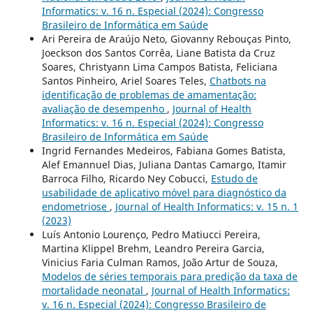
Informatics: v. 16 n. Especial (2024): Congresso
Brasileiro de Informática em Saúde
Ari Pereira de Araújo Neto, Giovanny Rebouças Pinto,
Joeckson dos Santos Corrêa, Liane Batista da Cruz
Soares, Christyann Lima Campos Batista, Feliciana
Santos Pinheiro, Ariel Soares Teles,
Chatbots na
identificação de problemas de amamentação:
avaliação de desempenho
,
Journal of Health
Informatics: v. 16 n. Especial (2024): Congresso
Brasileiro de Informática em Saúde
Ingrid Fernandes Medeiros, Fabiana Gomes Batista,
Alef Emannuel Dias, Juliana Dantas Camargo, Itamir
Barroca Filho, Ricardo Ney Cobucci,
Estudo de
usabilidade de aplicativo móvel para diagnóstico da
endometriose
,
Journal of Health Informatics: v. 15 n. 1
(2023)
Luís Antonio Lourenço, Pedro Matiucci Pereira,
Martina Klippel Brehm, Leandro Pereira Garcia,
Vinicius Faria Culman Ramos, João Artur de Souza,
Modelos de séries temporais para predição da taxa de
mortalidade neonatal
,
Journal of Health Informatics:
v. 16 n. Especial (2024): Congresso Brasileiro de