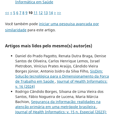
Informática em Saúde
<<
<
5
6
7
8
9
10
11
12
13
14
>
>>
Você também pode
iniciar uma pesquisa avançada por
similaridade
para este artigo.
Artigos mais lidos pelo mesmo(s) autor(es)
Daniel do Prado Pagotto, Renata Dutra Braga, Denise
Santos de Oliveira, Carlos Henrique Lemos, Israel
Pietrobon, Vinícius Prates Araújo, Cândido Vieira
Borges Júnior, Antonio Isidro da Silva Filho,
SisDim:
Solução tecnológica para o Dimensionamento da Força
de Trabalho em Saúde
,
Journal of Health Informatics:
v. 16 (2024)
Rodrigo Cândido Borges, Silvana de Lima Vieira dos
Santos, Fábio Nogueira de Lucena, Maria Márcia
Bachion,
Segurança da informação: realidades na
atenção primária em uma metrópole brasileira
,
Journal of Health Informatics: v. 15 n. Especial (2023):