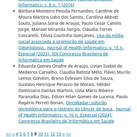
Informatics: v. 8 n. 1 (2016)
Bárbara Monteiro Pessôa Fernandes, Caroline de
Moura Martins Lobo dos Santos, Carolina Abbott
Souto, Juliana Soria de Araújo, Paulo Cesar Camilo
Jorge, Manoel Miranda Sergio, Cláudia Torres
Coscarelli, Olívia Coutinho Gonçalves,
Uso da mídia
social associada à promoção de saúde em
Odontologia
,
Journal of Health Informatics: v. 15 n.
Especial (2023): XIX Congresso Brasileiro de
Informática em Saúde
Eduarda Gomes Onofre de Araújo, Livian Isabel de
Medeiros Carvalho, Claudia Batista Mélo, Flávio Murilo
Lemos Gondim, Breno Estevam Silva de Souza,
Gustavo Henrique Perazzo de Morais, Hélder
Domiciano Dantas Martins, Lívia Máris Ribeiro
Paranaíba Dias, Edson Hilan Gomes de Lucena, Paulo
Rogério Ferreti Bonan,
OncoRadar: solução
tecnológica para o rastreio do câncer de boca
,
Journal
of Health Informatics: v. 16 n. Especial (2024):
Congresso Brasileiro de Informática em Saúde
<<
<
4
5
6
7
8
9
10
11
12
13
>
>>