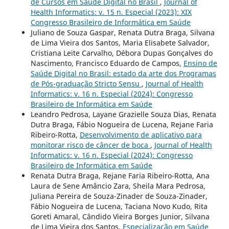
de Cursos em Saúde Digital no Brasil
,
Journal of
Health Informatics: v. 15 n. Especial (2023): XIX
Congresso Brasileiro de Informática em Saúde
Juliano de Souza Gaspar, Renata Dutra Braga, Silvana
de Lima Vieira dos Santos, Maria Elisabete Salvador,
Cristiana Leite Carvalho, Débora Dupas Gonçalves do
Nascimento, Francisco Eduardo de Campos,
Ensino de
Saúde Digital no Brasil: estado da arte dos Programas
de Pós-graduação Stricto Sensu
,
Journal of Health
Informatics: v. 16 n. Especial (2024): Congresso
Brasileiro de Informática em Saúde
Leandro Pedrosa, Layane Grazielle Souza Dias, Renata
Dutra Braga, Fábio Nogueira de Lucena, Rejane Faria
Ribeiro-Rotta,
Desenvolvimento de aplicativo para
monitorar risco de câncer de boca
,
Journal of Health
Informatics: v. 16 n. Especial (2024): Congresso
Brasileiro de Informática em Saúde
Renata Dutra Braga, Rejane Faria Ribeiro-Rotta, Ana
Laura de Sene Amâncio Zara, Sheila Mara Pedrosa,
Juliana Pereira de Souza-Zinader de Souza-Zinader,
Fábio Nogueira de Lucena, Taciana Novo Kudo, Rita
Goreti Amaral, Cândido Vieira Borges Junior, Silvana
de Lima Vieira dos Santos,
Especialização em Saúde