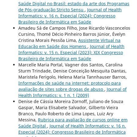
Saúde Digital no Brasil: estado da arte dos Programas
de Pós-graduação Stricto Sensu
,
Journal of Health
Informatics: v. 16 n. Especial (2024): Congresso
Brasileiro de Informática em Saúde
Amadeu Sá de Campos Filho, Jose Ricardo Vasconcelos
Cursino, Thomé Décio Pinheiro Barros Júnior, Évelyn
Cristina Morais Pessôa Lima,
Assistente Virtual na
Educação em Saúde dos Homens
,
Journal of Health
Informatics: v. 15 n. Especial (2023): XIX Congresso
Brasileiro de Informática em Saúde
Marcelle Maria Portal, Vagner dos Santos, Carolina
Sturm Trindade, Denise Conceição Mesquita Dantas,
Maristela Ferigolo, Helena Maria Tannhauser Barros,
Informações de saúde na internet: protocolo para
avaliação de sites sobre drogas de abuso
,
Journal of
Health Informatics: v. 1 n. 1 (2009)
Denise de Cássia Moreira Zornoff, Juliano de Souza
Gaspar, Maria Elisabete Salvador, Gilberto Vieira
Branco, Paulo Roberto de Lima Lopes, Luiz Ary
Messina,
Rubrica para avaliação de cursos online em
Saúde Digital
,
Journal of Health Informatics: v. 16 n.
Especial (2024): Congresso Brasileiro de Informática