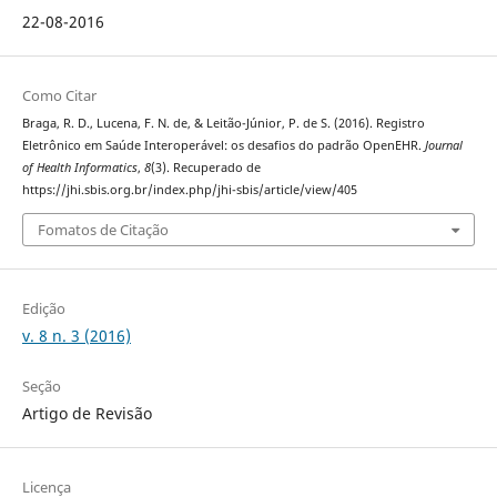
22-08-2016
Como Citar
Braga, R. D., Lucena, F. N. de, & Leitão-Júnior, P. de S. (2016). Registro
Eletrônico em Saúde Interoperável: os desafios do padrão OpenEHR.
Journal
of Health Informatics
,
8
(3). Recuperado de
https://jhi.sbis.org.br/index.php/jhi-sbis/article/view/405
Fomatos de Citação
Edição
v. 8 n. 3 (2016)
Seção
Artigo de Revisão
Licença