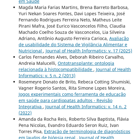
em Saúde
Magda Maria Farias Martins, Brena Barreto Barbosa,
Yuri Nekan Soares Fontes, Davi Lopes Teixeira, José
Fernando Rodrigues Ferreira Neto, Matheus Leite
Pirani Mafra, José Eurico Vasconcelos Filho, Claudia
Machado Coelho Souza de Vasconcelos, Lia Silveira
Adriano, Antônio Augusto Ferreira Carioca,
Avaliação
de usabilidade do Sistema de Vigilância Alimentar e
Nutricional
,
Journal of Health Informatics: v. 17 (2025)
Carlos Fernandes Alves, Deborah Ribeiro Carvalho,
Andreia Malucelli,
Ontotransplante: ontologia
relacionada à histocompatibilidade
,
Journal of Health
Informatics: v. 5 n. 2 (2013)
Rosemeyre Donato de Brito, Rebeca Cotting Shumiski,
Vagner Rogerio Santos, Rita Simone Lopes Moreira,
Jogos experimentais como ferramenta de educação
em saúde para cardiopatas adultos - Revisão
Integrativa
,
Journal of Health Informatics: v. 14 n. 2
(2022)
Amanda da Rocha Reis, Roberto Silva Baptista, Flávia
Pena Nicolas, Evandro Eduardo Seron Ruiz, Ivan
Torres Pisa,
Extração de terminologia de diagnósticos
em laudos de biópsia renal
,
Journal of Health