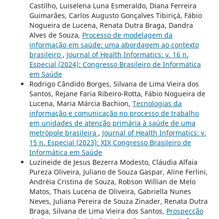
Castilho, Luiselena Luna Esmeraldo, Diana Ferreira
Guimarães, Carlos Augusto Gonçalves Tibiriçá, Fábio
Nogueira de Lucena, Renata Dutra Braga, Dandra
Alves de Souza,
Processo de modelagem da
informação em saúde: uma abordagem ao contexto
brasileiro
,
Journal of Health Informatics: v. 16 n.
Especial (2024): Congresso Brasileiro de Informática
em Saúde
Rodrigo Cândido Borges, Silvana de Lima Vieira dos
Santos, Rejane Faria Ribeiro-Rotta, Fábio Nogueira de
Lucena, Maria Márcia Bachion,
Tecnologias da
informação e comunicação no processo de trabalho
em unidades de atenção primária à saúde de uma
metrópole brasileira
,
Journal of Health Informatics: v.
15 n. Especial (2023): XIX Congresso Brasileiro de
Informática em Saúde
Luzineide de Jesus Bezerra Modesto, Cláudia Alfaia
Pureza Oliveira, Juliano de Souza Gaspar, Aline Ferlini,
Andréia Cristina de Souza, Robson Willian de Melo
Matos, Thais Lucena de Oliveira, Gabriella Nunes
Neves, Juliana Pereira de Souza Zinader, Renata Dutra
Braga, Silvana de Lima Vieira dos Santos,
Prospecção