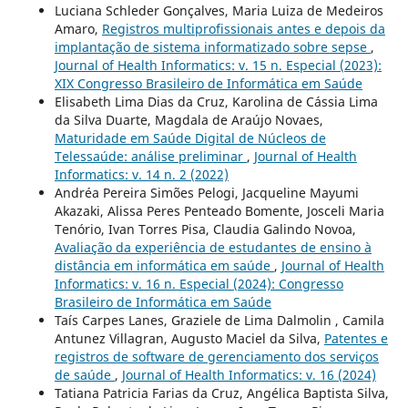
Luciana Schleder Gonçalves, Maria Luiza de Medeiros
Amaro,
Registros multiprofissionais antes e depois da
implantação de sistema informatizado sobre sepse
,
Journal of Health Informatics: v. 15 n. Especial (2023):
XIX Congresso Brasileiro de Informática em Saúde
Elisabeth Lima Dias da Cruz, Karolina de Cássia Lima
da Silva Duarte, Magdala de Araújo Novaes,
Maturidade em Saúde Digital de Núcleos de
Telessaúde: análise preliminar
,
Journal of Health
Informatics: v. 14 n. 2 (2022)
Andréa Pereira Simões Pelogi, Jacqueline Mayumi
Akazaki, Alissa Peres Penteado Bomente, Josceli Maria
Tenório, Ivan Torres Pisa, Claudia Galindo Novoa,
Avaliação da experiência de estudantes de ensino à
distância em informática em saúde
,
Journal of Health
Informatics: v. 16 n. Especial (2024): Congresso
Brasileiro de Informática em Saúde
Taís Carpes Lanes, Graziele de Lima Dalmolin , Camila
Antunez Villagran, Augusto Maciel da Silva,
Patentes e
registros de software de gerenciamento dos serviços
de saúde
,
Journal of Health Informatics: v. 16 (2024)
Tatiana Patricia Farias da Cruz, Angélica Baptista Silva,