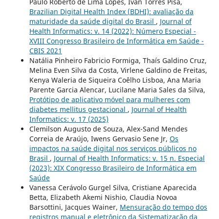
Paulo Roberto de Lima Lopes, Ivan Torres Pisa,
Brazilian Digital Health Index (BDHI): avaliação da
maturidade da saúde digital do Brasil
,
Journal of
Health Informatics: v. 14 (2022): Número Especial -
XVIII Congresso Brasileiro de Informática em Saúde -
CBIS 2021
Natália Pinheiro Fabricio Formiga, Thaís Galdino Cruz,
Melina Even Silva da Costa, Virlene Galdino de Freitas,
Kenya Waleria de Siqueira Coêlho Lisboa, Ana Maria
Parente Garcia Alencar, Lucilane Maria Sales da Silva,
Protótipo de aplicativo móvel para mulheres com
diabetes mellitus gestacional
,
Journal of Health
Informatics: v. 17 (2025)
Clemilson Augusto de Souza, Alex-Sand Mendes
Correia de Araújo, Iwens Gervasio Sene Jr,
Os
impactos na saúde digital nos serviços públicos no
Brasil
,
Journal of Health Informatics: v. 15 n. Especial
(2023): XIX Congresso Brasileiro de Informática em
Saúde
Vanessa Cerávolo Gurgel Silva, Cristiane Aparecida
Betta, Elizabeth Akemi Nishio, Claudia Novoa
Barsottini, Jacques Wainer,
Mensuração do tempo dos
registros manual e eletrônico da Sistematização da