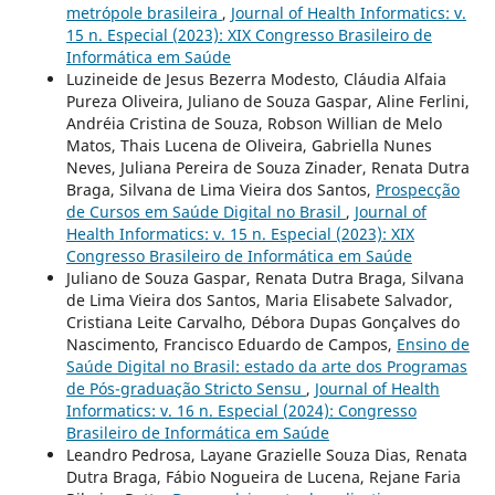
metrópole brasileira
,
Journal of Health Informatics: v.
15 n. Especial (2023): XIX Congresso Brasileiro de
Informática em Saúde
Luzineide de Jesus Bezerra Modesto, Cláudia Alfaia
Pureza Oliveira, Juliano de Souza Gaspar, Aline Ferlini,
Andréia Cristina de Souza, Robson Willian de Melo
Matos, Thais Lucena de Oliveira, Gabriella Nunes
Neves, Juliana Pereira de Souza Zinader, Renata Dutra
Braga, Silvana de Lima Vieira dos Santos,
Prospecção
de Cursos em Saúde Digital no Brasil
,
Journal of
Health Informatics: v. 15 n. Especial (2023): XIX
Congresso Brasileiro de Informática em Saúde
Juliano de Souza Gaspar, Renata Dutra Braga, Silvana
de Lima Vieira dos Santos, Maria Elisabete Salvador,
Cristiana Leite Carvalho, Débora Dupas Gonçalves do
Nascimento, Francisco Eduardo de Campos,
Ensino de
Saúde Digital no Brasil: estado da arte dos Programas
de Pós-graduação Stricto Sensu
,
Journal of Health
Informatics: v. 16 n. Especial (2024): Congresso
Brasileiro de Informática em Saúde
Leandro Pedrosa, Layane Grazielle Souza Dias, Renata
Dutra Braga, Fábio Nogueira de Lucena, Rejane Faria