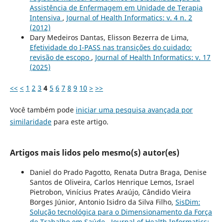
Assistência de Enfermagem em Unidade de Terapia
Intensiva
,
Journal of Health Informatics: v. 4 n. 2
(2012)
Dary Medeiros Dantas, Elisson Bezerra de Lima,
Efetividade do I-PASS nas transições do cuidado:
revisão de escopo
,
Journal of Health Informatics: v. 17
(2025)
<<
<
1
2
3
4
5
6
7
8
9
10
>
>>
Você também pode
iniciar uma pesquisa avançada por
similaridade
para este artigo.
Artigos mais lidos pelo mesmo(s) autor(es)
Daniel do Prado Pagotto, Renata Dutra Braga, Denise
Santos de Oliveira, Carlos Henrique Lemos, Israel
Pietrobon, Vinícius Prates Araújo, Cândido Vieira
Borges Júnior, Antonio Isidro da Silva Filho,
SisDim:
Solução tecnológica para o Dimensionamento da Força
de Trabalho em Saúde
,
Journal of Health Informatics: