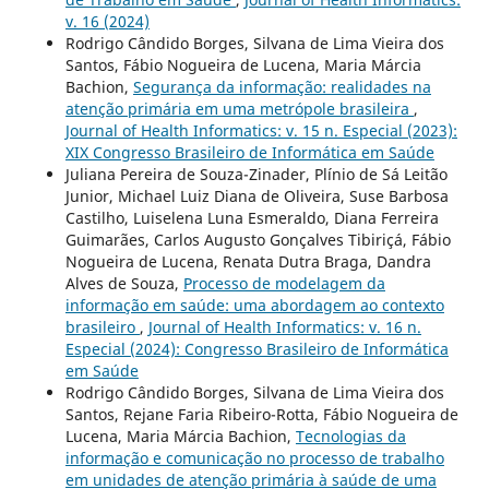
v. 16 (2024)
Rodrigo Cândido Borges, Silvana de Lima Vieira dos
Santos, Fábio Nogueira de Lucena, Maria Márcia
Bachion,
Segurança da informação: realidades na
atenção primária em uma metrópole brasileira
,
Journal of Health Informatics: v. 15 n. Especial (2023):
XIX Congresso Brasileiro de Informática em Saúde
Juliana Pereira de Souza-Zinader, Plínio de Sá Leitão
Junior, Michael Luiz Diana de Oliveira, Suse Barbosa
Castilho, Luiselena Luna Esmeraldo, Diana Ferreira
Guimarães, Carlos Augusto Gonçalves Tibiriçá, Fábio
Nogueira de Lucena, Renata Dutra Braga, Dandra
Alves de Souza,
Processo de modelagem da
informação em saúde: uma abordagem ao contexto
brasileiro
,
Journal of Health Informatics: v. 16 n.
Especial (2024): Congresso Brasileiro de Informática
em Saúde
Rodrigo Cândido Borges, Silvana de Lima Vieira dos
Santos, Rejane Faria Ribeiro-Rotta, Fábio Nogueira de
Lucena, Maria Márcia Bachion,
Tecnologias da
informação e comunicação no processo de trabalho
em unidades de atenção primária à saúde de uma