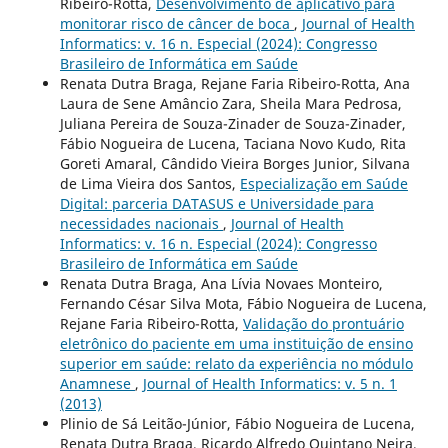
Ribeiro-Rotta,
Desenvolvimento de aplicativo para
monitorar risco de câncer de boca
,
Journal of Health
Informatics: v. 16 n. Especial (2024): Congresso
Brasileiro de Informática em Saúde
Renata Dutra Braga, Rejane Faria Ribeiro-Rotta, Ana
Laura de Sene Amâncio Zara, Sheila Mara Pedrosa,
Juliana Pereira de Souza-Zinader de Souza-Zinader,
Fábio Nogueira de Lucena, Taciana Novo Kudo, Rita
Goreti Amaral, Cândido Vieira Borges Junior, Silvana
de Lima Vieira dos Santos,
Especialização em Saúde
Digital: parceria DATASUS e Universidade para
necessidades nacionais
,
Journal of Health
Informatics: v. 16 n. Especial (2024): Congresso
Brasileiro de Informática em Saúde
Renata Dutra Braga, Ana Lívia Novaes Monteiro,
Fernando César Silva Mota, Fábio Nogueira de Lucena,
Rejane Faria Ribeiro-Rotta,
Validação do prontuário
eletrônico do paciente em uma instituição de ensino
superior em saúde: relato da experiência no módulo
Anamnese
,
Journal of Health Informatics: v. 5 n. 1
(2013)
Plinio de Sá Leitão-Júnior, Fábio Nogueira de Lucena,
Renata Dutra Braga, Ricardo Alfredo Quintano Neira,