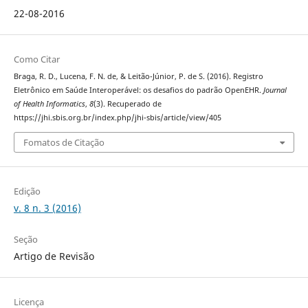
22-08-2016
Como Citar
Braga, R. D., Lucena, F. N. de, & Leitão-Júnior, P. de S. (2016). Registro
Eletrônico em Saúde Interoperável: os desafios do padrão OpenEHR.
Journal
of Health Informatics
,
8
(3). Recuperado de
https://jhi.sbis.org.br/index.php/jhi-sbis/article/view/405
Fomatos de Citação
Edição
v. 8 n. 3 (2016)
Seção
Artigo de Revisão
Licença