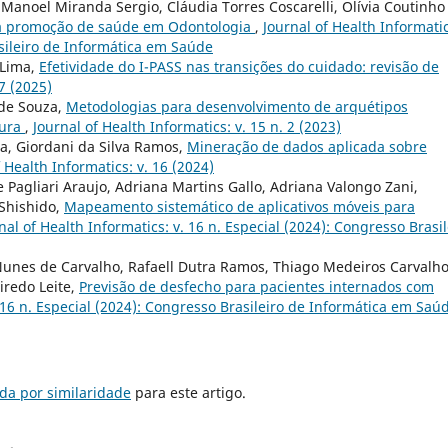
 Manoel Miranda Sergio, Cláudia Torres Coscarelli, Olívia Coutinho
a à promoção de saúde em Odontologia
,
Journal of Health Informatic
asileiro de Informática em Saúde
 Lima,
Efetividade do I-PASS nas transições do cuidado: revisão de
17 (2025)
 de Souza,
Metodologias para desenvolvimento de arquétipos
tura
,
Journal of Health Informatics: v. 15 n. 2 (2023)
lha, Giordani da Silva Ramos,
Mineração de dados aplicada sobre
 Health Informatics: v. 16 (2024)
e Pagliari Araujo, Adriana Martins Gallo, Adriana Valongo Zani,
 Shishido,
Mapeamento sistemático de aplicativos móveis para
nal of Health Informatics: v. 16 n. Especial (2024): Congresso Brasil
Nunes de Carvalho, Rafaell Dutra Ramos, Thiago Medeiros Carvalho
eiredo Leite,
Previsão de desfecho para pacientes internados com
. 16 n. Especial (2024): Congresso Brasileiro de Informática em Saú
da por similaridade
para este artigo.