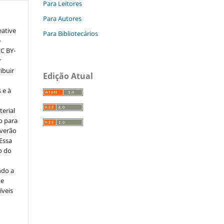
Para Leitores
Para Autores
eative
Para Bibliotecários
–
CC BY-
r
ribuir
Edição Atual
 e à
erial
o para
everão
 Essa
o do
ndo a
ue
íveis