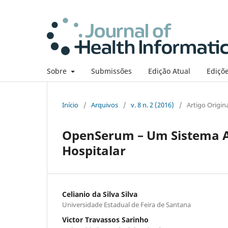
Sobre
Submissões
Edição Atual
Ediçõe
Início
/
Arquivos
/
v. 8 n. 2 (2016)
/
Artigo Origin
OpenSerum – Um Sistema A
Hospitalar
Celianio da Silva Silva
Universidade Estadual de Feira de Santana
Victor Travassos Sarinho