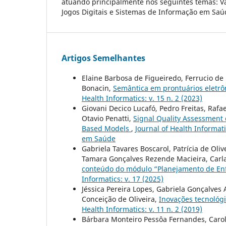
atuando principalmente nos seguintes temas: Va
Jogos Digitais e Sistemas de Informação em Saú
Artigos Semelhantes
Elaine Barbosa de Figueiredo, Ferrucio de
Bonacin,
Semântica em prontuários eletrôn
Health Informatics: v. 15 n. 2 (2023)
Giovani Decico Lucafó, Pedro Freitas, Rafa
Otavio Penatti,
Signal Quality Assessment
Based Models
,
Journal of Health Informati
em Saúde
Gabriela Tavares Boscarol, Patrícia de Ol
Tamara Gonçalves Rezende Macieira, Carl
conteúdo do módulo “Planejamento de En
Informatics: v. 17 (2025)
Jéssica Pereira Lopes, Gabriela Gonçalves 
Conceição de Oliveira,
Inovações tecnológ
Health Informatics: v. 11 n. 2 (2019)
Bárbara Monteiro Pessôa Fernandes, Carol