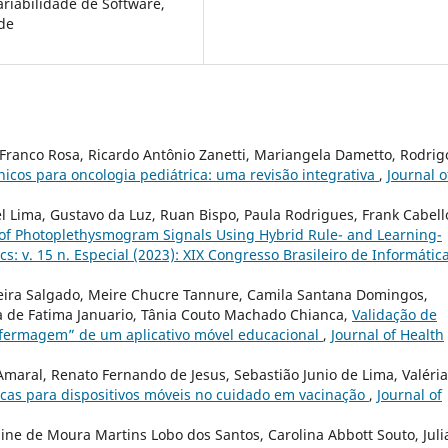
riabilidade de Software,
de
 Franco Rosa, Ricardo Antônio Zanetti, Mariangela Dametto, Rodrig
icos para oncologia pediátrica: uma revisão integrativa
,
Journal o
el Lima, Gustavo da Luz, Ruan Bispo, Paula Rodrigues, Frank Cabell
 of Photoplethysmogram Signals Using Hybrid Rule- and Learning-
cs: v. 15 n. Especial (2023): XIX Congresso Brasileiro de Informátic
iveira Salgado, Meire Chucre Tannure, Camila Santana Domingos,
a de Fatima Januario, Tânia Couto Machado Chianca,
Validação de
fermagem” de um aplicativo móvel educacional
,
Journal of Health
Amaral, Renato Fernando de Jesus, Sebastião Junio de Lima, Valéria
icas para dispositivos móveis no cuidado em vacinação
,
Journal of
ine de Moura Martins Lobo dos Santos, Carolina Abbott Souto, Jul