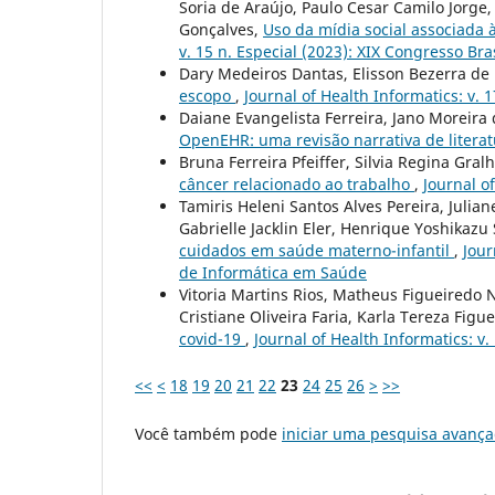
Soria de Araújo, Paulo Cesar Camilo Jorge,
Gonçalves,
Uso da mídia social associad
v. 15 n. Especial (2023): XIX Congresso Br
Dary Medeiros Dantas, Elisson Bezerra de
escopo
,
Journal of Health Informatics: v. 
Daiane Evangelista Ferreira, Jano Moreira
OpenEHR: uma revisão narrativa de litera
Bruna Ferreira Pfeiffer, Silvia Regina Gra
câncer relacionado ao trabalho
,
Journal of
Tamiris Heleni Santos Alves Pereira, Julian
Gabrielle Jacklin Eler, Henrique Yoshikazu
cuidados em saúde materno-infantil
,
Jour
de Informática em Saúde
Vitoria Martins Rios, Matheus Figueiredo 
Cristiane Oliveira Faria, Karla Tereza Figu
covid-19
,
Journal of Health Informatics: v
<<
<
18
19
20
21
22
23
24
25
26
>
>>
Você também pode
iniciar uma pesquisa avança