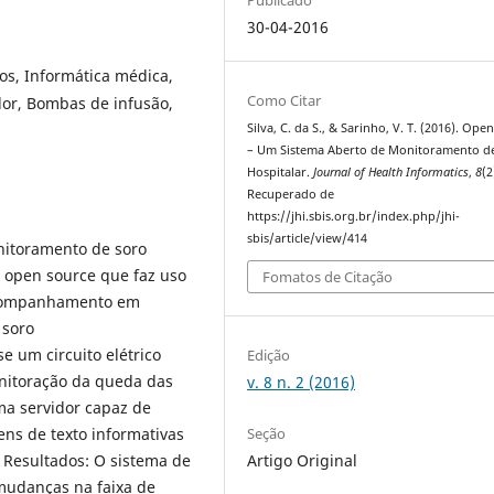
30-04-2016
s, Informática médica,
Como Citar
dor, Bombas de infusão,
Silva, C. da S., & Sarinho, V. T. (2016). Op
– Um Sistema Aberto de Monitoramento d
Hospitalar.
Journal of Health Informatics
,
8
(2
Recuperado de
https://jhi.sbis.org.br/index.php/jhi-
sbis/article/view/414
onitoramento de soro
 open source que faz uso
Fomatos de Citação
acompanhamento em
 soro
e um circuito elétrico
Edição
nitoração da queda das
v. 8 n. 2 (2016)
ma servidor capaz de
Seção
ns de texto informativas
Artigo Original
 Resultados: O sistema de
mudanças na faixa de