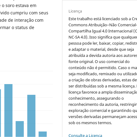
e o soro estava em
Licença
olvido cumpriu com seus
Este trabalho está licenciado sob a Cr
dade de interação com
Commons Atribuição–Não Comercial
ormar o status de
Compartilha Igual 4.0 Internacional (
NC-SA 4.0). Isso significa que qualque
pessoa pode ler, baixar, copiar, redist
e adaptar o material, desde que seja
atribuída a devida autoria aos autores
fonte original. O uso comercial do
conteúdo não é permitido. Caso o mat
seja modificado, remixado ou utilizad
a criação de obras derivadas, estas d
ser distribuídas sob a mesma licença.
licença favorece a ampla disseminaçã
conhecimento, assegurando o
reconhecimento da autoria, restringi
exploração comercial e garantindo q
versões derivadas permaneçam acess
sob os mesmos termos.
Consulte a Licença