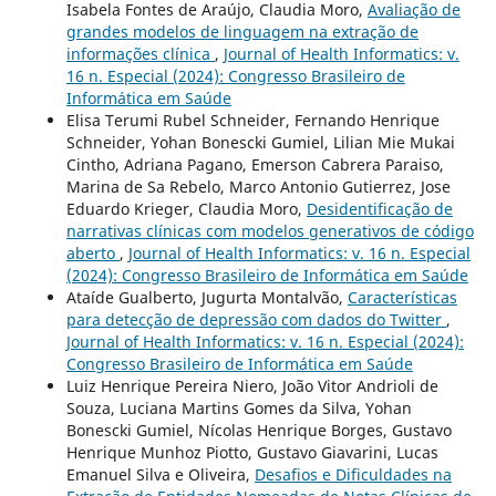
Isabela Fontes de Araújo, Claudia Moro,
Avaliação de
grandes modelos de linguagem na extração de
informações clínica
,
Journal of Health Informatics: v.
16 n. Especial (2024): Congresso Brasileiro de
Informática em Saúde
Elisa Terumi Rubel Schneider, Fernando Henrique
Schneider, Yohan Bonescki Gumiel, Lilian Mie Mukai
Cintho, Adriana Pagano, Emerson Cabrera Paraiso,
Marina de Sa Rebelo, Marco Antonio Gutierrez, Jose
Eduardo Krieger, Claudia Moro,
Desidentificação de
narrativas clínicas com modelos generativos de código
aberto
,
Journal of Health Informatics: v. 16 n. Especial
(2024): Congresso Brasileiro de Informática em Saúde
Ataíde Gualberto, Jugurta Montalvão,
Características
para detecção de depressão com dados do Twitter
,
Journal of Health Informatics: v. 16 n. Especial (2024):
Congresso Brasileiro de Informática em Saúde
Luiz Henrique Pereira Niero, João Vitor Andrioli de
Souza, Luciana Martins Gomes da Silva, Yohan
Bonescki Gumiel, Nícolas Henrique Borges, Gustavo
Henrique Munhoz Piotto, Gustavo Giavarini, Lucas
Emanuel Silva e Oliveira,
Desafios e Dificuldades na