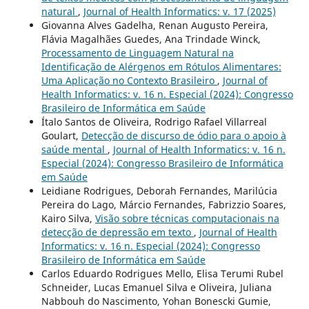
natural
,
Journal of Health Informatics: v. 17 (2025)
Giovanna Alves Gadelha, Renan Augusto Pereira,
Flávia Magalhães Guedes, Ana Trindade Winck,
Processamento de Linguagem Natural na
Identificação de Alérgenos em Rótulos Alimentares:
Uma Aplicação no Contexto Brasileiro
,
Journal of
Health Informatics: v. 16 n. Especial (2024): Congresso
Brasileiro de Informática em Saúde
Ítalo Santos de Oliveira, Rodrigo Rafael Villarreal
Goulart,
Detecção de discurso de ódio para o apoio à
saúde mental
,
Journal of Health Informatics: v. 16 n.
Especial (2024): Congresso Brasileiro de Informática
em Saúde
Leidiane Rodrigues, Deborah Fernandes, Marilúcia
Pereira do Lago, Márcio Fernandes, Fabrizzio Soares,
Kairo Silva,
Visão sobre técnicas computacionais na
detecção de depressão em texto
,
Journal of Health
Informatics: v. 16 n. Especial (2024): Congresso
Brasileiro de Informática em Saúde
Carlos Eduardo Rodrigues Mello, Elisa Terumi Rubel
Schneider, Lucas Emanuel Silva e Oliveira, Juliana
Nabbouh do Nascimento, Yohan Bonescki Gumie,