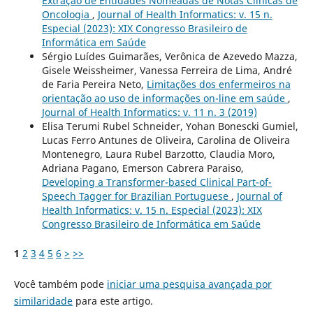
Extração de Entidades Nomeadas de Notas Clínicas de
Oncologia
,
Journal of Health Informatics: v. 15 n.
Especial (2023): XIX Congresso Brasileiro de
Informática em Saúde
Sérgio Luídes Guimarães, Verônica de Azevedo Mazza,
Gisele Weissheimer, Vanessa Ferreira de Lima, André
de Faria Pereira Neto,
Limitações dos enfermeiros na
orientação ao uso de informações on-line em saúde
,
Journal of Health Informatics: v. 11 n. 3 (2019)
Elisa Terumi Rubel Schneider, Yohan Bonescki Gumiel,
Lucas Ferro Antunes de Oliveira, Carolina de Oliveira
Montenegro, Laura Rubel Barzotto, Claudia Moro,
Adriana Pagano, Emerson Cabrera Paraiso,
Developing a Transformer-based Clinical Part-of-
Speech Tagger for Brazilian Portuguese
,
Journal of
Health Informatics: v. 15 n. Especial (2023): XIX
Congresso Brasileiro de Informática em Saúde
1
2
3
4
5
6
>
>>
Você também pode
iniciar uma pesquisa avançada por
similaridade
para este artigo.