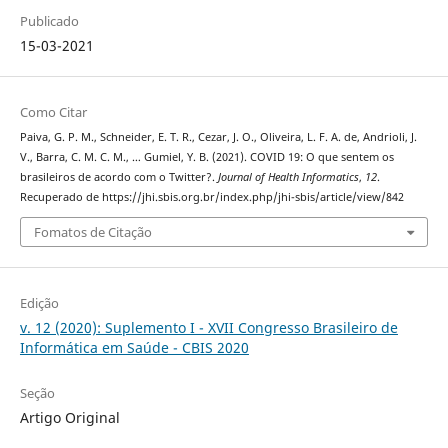
Publicado
15-03-2021
Como Citar
Paiva, G. P. M., Schneider, E. T. R., Cezar, J. O., Oliveira, L. F. A. de, Andrioli, J.
V., Barra, C. M. C. M., … Gumiel, Y. B. (2021). COVID 19: O que sentem os
brasileiros de acordo com o Twitter?.
Journal of Health Informatics
,
12
.
Recuperado de https://jhi.sbis.org.br/index.php/jhi-sbis/article/view/842
Fomatos de Citação
Edição
v. 12 (2020): Suplemento I - XVII Congresso Brasileiro de
Informática em Saúde - CBIS 2020
Seção
Artigo Original