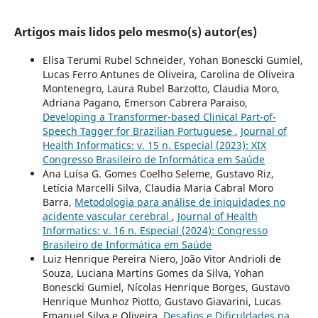
Artigos mais lidos pelo mesmo(s) autor(es)
Elisa Terumi Rubel Schneider, Yohan Bonescki Gumiel,
Lucas Ferro Antunes de Oliveira, Carolina de Oliveira
Montenegro, Laura Rubel Barzotto, Claudia Moro,
Adriana Pagano, Emerson Cabrera Paraiso,
Developing a Transformer-based Clinical Part-of-
Speech Tagger for Brazilian Portuguese
,
Journal of
Health Informatics: v. 15 n. Especial (2023): XIX
Congresso Brasileiro de Informática em Saúde
Ana Luísa G. Gomes Coelho Seleme, Gustavo Riz,
Letícia Marcelli Silva, Claudia Maria Cabral Moro
Barra,
Metodologia para análise de iniquidades no
acidente vascular cerebral
,
Journal of Health
Informatics: v. 16 n. Especial (2024): Congresso
Brasileiro de Informática em Saúde
Luiz Henrique Pereira Niero, João Vitor Andrioli de
Souza, Luciana Martins Gomes da Silva, Yohan
Bonescki Gumiel, Nícolas Henrique Borges, Gustavo
Henrique Munhoz Piotto, Gustavo Giavarini, Lucas
Emanuel Silva e Oliveira,
Desafios e Dificuldades na