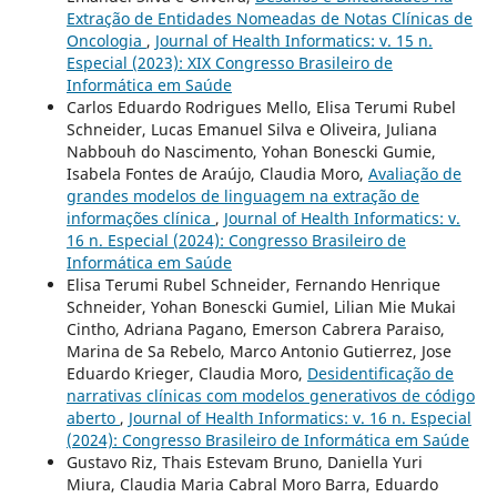
Extração de Entidades Nomeadas de Notas Clínicas de
Oncologia
,
Journal of Health Informatics: v. 15 n.
Especial (2023): XIX Congresso Brasileiro de
Informática em Saúde
Carlos Eduardo Rodrigues Mello, Elisa Terumi Rubel
Schneider, Lucas Emanuel Silva e Oliveira, Juliana
Nabbouh do Nascimento, Yohan Bonescki Gumie,
Isabela Fontes de Araújo, Claudia Moro,
Avaliação de
grandes modelos de linguagem na extração de
informações clínica
,
Journal of Health Informatics: v.
16 n. Especial (2024): Congresso Brasileiro de
Informática em Saúde
Elisa Terumi Rubel Schneider, Fernando Henrique
Schneider, Yohan Bonescki Gumiel, Lilian Mie Mukai
Cintho, Adriana Pagano, Emerson Cabrera Paraiso,
Marina de Sa Rebelo, Marco Antonio Gutierrez, Jose
Eduardo Krieger, Claudia Moro,
Desidentificação de
narrativas clínicas com modelos generativos de código
aberto
,
Journal of Health Informatics: v. 16 n. Especial
(2024): Congresso Brasileiro de Informática em Saúde
Gustavo Riz, Thais Estevam Bruno, Daniella Yuri
Miura, Claudia Maria Cabral Moro Barra, Eduardo