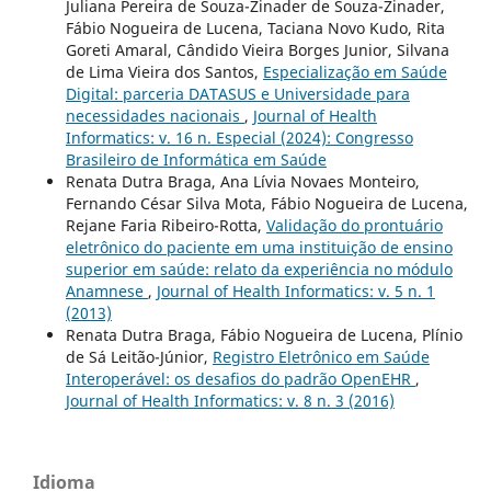
Juliana Pereira de Souza-Zinader de Souza-Zinader,
Fábio Nogueira de Lucena, Taciana Novo Kudo, Rita
Goreti Amaral, Cândido Vieira Borges Junior, Silvana
de Lima Vieira dos Santos,
Especialização em Saúde
Digital: parceria DATASUS e Universidade para
necessidades nacionais
,
Journal of Health
Informatics: v. 16 n. Especial (2024): Congresso
Brasileiro de Informática em Saúde
Renata Dutra Braga, Ana Lívia Novaes Monteiro,
Fernando César Silva Mota, Fábio Nogueira de Lucena,
Rejane Faria Ribeiro-Rotta,
Validação do prontuário
eletrônico do paciente em uma instituição de ensino
superior em saúde: relato da experiência no módulo
Anamnese
,
Journal of Health Informatics: v. 5 n. 1
(2013)
Renata Dutra Braga, Fábio Nogueira de Lucena, Plínio
de Sá Leitão-Júnior,
Registro Eletrônico em Saúde
Interoperável: os desafios do padrão OpenEHR
,
Journal of Health Informatics: v. 8 n. 3 (2016)
Idioma