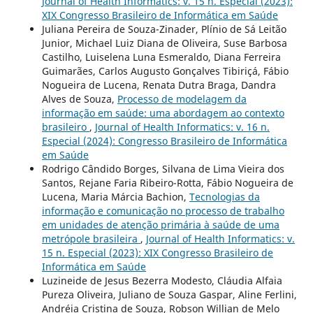
Journal of Health Informatics: v. 15 n. Especial (2023):
XIX Congresso Brasileiro de Informática em Saúde
Juliana Pereira de Souza-Zinader, Plínio de Sá Leitão
Junior, Michael Luiz Diana de Oliveira, Suse Barbosa
Castilho, Luiselena Luna Esmeraldo, Diana Ferreira
Guimarães, Carlos Augusto Gonçalves Tibiriçá, Fábio
Nogueira de Lucena, Renata Dutra Braga, Dandra
Alves de Souza,
Processo de modelagem da
informação em saúde: uma abordagem ao contexto
brasileiro
,
Journal of Health Informatics: v. 16 n.
Especial (2024): Congresso Brasileiro de Informática
em Saúde
Rodrigo Cândido Borges, Silvana de Lima Vieira dos
Santos, Rejane Faria Ribeiro-Rotta, Fábio Nogueira de
Lucena, Maria Márcia Bachion,
Tecnologias da
informação e comunicação no processo de trabalho
em unidades de atenção primária à saúde de uma
metrópole brasileira
,
Journal of Health Informatics: v.
15 n. Especial (2023): XIX Congresso Brasileiro de
Informática em Saúde
Luzineide de Jesus Bezerra Modesto, Cláudia Alfaia
Pureza Oliveira, Juliano de Souza Gaspar, Aline Ferlini,
Andréia Cristina de Souza, Robson Willian de Melo