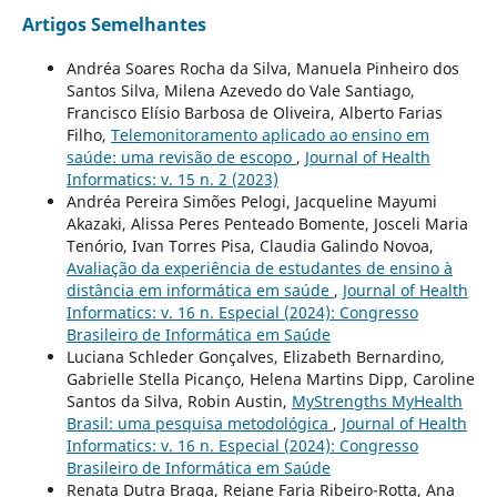
Artigos Semelhantes
Andréa Soares Rocha da Silva, Manuela Pinheiro dos
Santos Silva, Milena Azevedo do Vale Santiago,
Francisco Elísio Barbosa de Oliveira, Alberto Farias
Filho,
Telemonitoramento aplicado ao ensino em
saúde: uma revisão de escopo
,
Journal of Health
Informatics: v. 15 n. 2 (2023)
Andréa Pereira Simões Pelogi, Jacqueline Mayumi
Akazaki, Alissa Peres Penteado Bomente, Josceli Maria
Tenório, Ivan Torres Pisa, Claudia Galindo Novoa,
Avaliação da experiência de estudantes de ensino à
distância em informática em saúde
,
Journal of Health
Informatics: v. 16 n. Especial (2024): Congresso
Brasileiro de Informática em Saúde
Luciana Schleder Gonçalves, Elizabeth Bernardino,
Gabrielle Stella Picanço, Helena Martins Dipp, Caroline
Santos da Silva, Robin Austin,
MyStrengths MyHealth
Brasil: uma pesquisa metodológica
,
Journal of Health
Informatics: v. 16 n. Especial (2024): Congresso
Brasileiro de Informática em Saúde
Renata Dutra Braga, Rejane Faria Ribeiro-Rotta, Ana