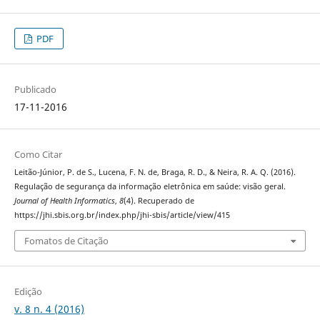
PDF
Publicado
17-11-2016
Como Citar
Leitão-Júnior, P. de S., Lucena, F. N. de, Braga, R. D., & Neira, R. A. Q. (2016).
Regulação de segurança da informação eletrônica em saúde: visão geral.
Journal of Health Informatics
,
8
(4). Recuperado de
https://jhi.sbis.org.br/index.php/jhi-sbis/article/view/415
Fomatos de Citação
Edição
v. 8 n. 4 (2016)