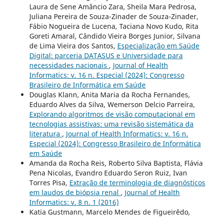
Laura de Sene Amâncio Zara, Sheila Mara Pedrosa,
Juliana Pereira de Souza-Zinader de Souza-Zinader,
Fábio Nogueira de Lucena, Taciana Novo Kudo, Rita
Goreti Amaral, Cândido Vieira Borges Junior, Silvana
de Lima Vieira dos Santos,
Especialização em Saúde
Digital: parceria DATASUS e Universidade para
necessidades nacionais
,
Journal of Health
Informatics: v. 16 n. Especial (2024): Congresso
Brasileiro de Informática em Saúde
Douglas Klann, Anita Maria da Rocha Fernandes,
Eduardo Alves da Silva, Wemerson Delcio Parreira,
Explorando algoritmos de visão computacional em
tecnologias assistivas: uma revisão sistemática da
literatura
,
Journal of Health Informatics: v. 16 n.
Especial (2024): Congresso Brasileiro de Informática
em Saúde
Amanda da Rocha Reis, Roberto Silva Baptista, Flávia
Pena Nicolas, Evandro Eduardo Seron Ruiz, Ivan
Torres Pisa,
Extração de terminologia de diagnósticos
em laudos de biópsia renal
,
Journal of Health
Informatics: v. 8 n. 1 (2016)
Katia Gustmann, Marcelo Mendes de Figueirêdo,