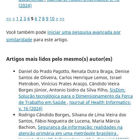
(2024)
<<
<
1
2
3
4
5
6
7
8
9
10
>
>>
Você também pode
iniciar uma pesquisa avançada por
similaridade
para este artigo.
Artigos mais lidos pelo mesmo(s) autor(es)
Daniel do Prado Pagotto, Renata Dutra Braga, Denise
Santos de Oliveira, Carlos Henrique Lemos, Israel
Pietrobon, Vinícius Prates Araújo, Cândido Vieira
Borges Júnior, Antonio Isidro da Silva Filho,
SisDim:
Solução tecnológica para o Dimensionamento da Força
de Trabalho em Saúde
,
Journal of Health Informatics:
v. 16 (2024)
Rodrigo Cândido Borges, Silvana de Lima Vieira dos
Santos, Fábio Nogueira de Lucena, Maria Márcia
Bachion,
Segurança da informação: realidades na
atenção primária em uma metrópole brasileira
,