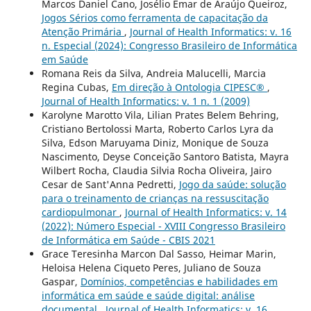
Marcos Daniel Cano, Josélio Emar de Araújo Queiroz,
Jogos Sérios como ferramenta de capacitação da
Atenção Primária
,
Journal of Health Informatics: v. 16
n. Especial (2024): Congresso Brasileiro de Informática
em Saúde
Romana Reis da Silva, Andreia Malucelli, Marcia
Regina Cubas,
Em direção à Ontologia CIPESC®
,
Journal of Health Informatics: v. 1 n. 1 (2009)
Karolyne Marotto Vila, Lilian Prates Belem Behring,
Cristiano Bertolossi Marta, Roberto Carlos Lyra da
Silva, Edson Maruyama Diniz, Monique de Souza
Nascimento, Deyse Conceição Santoro Batista, Mayra
Wilbert Rocha, Claudia Silvia Rocha Oliveira, Jairo
Cesar de Sant'Anna Pedretti,
Jogo da saúde: solução
para o treinamento de crianças na ressuscitação
cardiopulmonar
,
Journal of Health Informatics: v. 14
(2022): Número Especial - XVIII Congresso Brasileiro
de Informática em Saúde - CBIS 2021
Grace Teresinha Marcon Dal Sasso, Heimar Marin,
Heloisa Helena Ciqueto Peres, Juliano de Souza
Gaspar,
Domínios, competências e habilidades em
informática em saúde e saúde digital: análise
documental
,
Journal of Health Informatics: v. 16