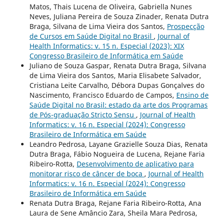
Matos, Thais Lucena de Oliveira, Gabriella Nunes
Neves, Juliana Pereira de Souza Zinader, Renata Dutra
Braga, Silvana de Lima Vieira dos Santos,
Prospecção
de Cursos em Saúde Digital no Brasil
,
Journal of
Health Informatics: v. 15 n. Especial (2023): XIX
Congresso Brasileiro de Informática em Saúde
Juliano de Souza Gaspar, Renata Dutra Braga, Silvana
de Lima Vieira dos Santos, Maria Elisabete Salvador,
Cristiana Leite Carvalho, Débora Dupas Gonçalves do
Nascimento, Francisco Eduardo de Campos,
Ensino de
Saúde Digital no Brasil: estado da arte dos Programas
de Pós-graduação Stricto Sensu
,
Journal of Health
Informatics: v. 16 n. Especial (2024): Congresso
Brasileiro de Informática em Saúde
Leandro Pedrosa, Layane Grazielle Souza Dias, Renata
Dutra Braga, Fábio Nogueira de Lucena, Rejane Faria
Ribeiro-Rotta,
Desenvolvimento de aplicativo para
monitorar risco de câncer de boca
,
Journal of Health
Informatics: v. 16 n. Especial (2024): Congresso
Brasileiro de Informática em Saúde
Renata Dutra Braga, Rejane Faria Ribeiro-Rotta, Ana
Laura de Sene Amâncio Zara, Sheila Mara Pedrosa,