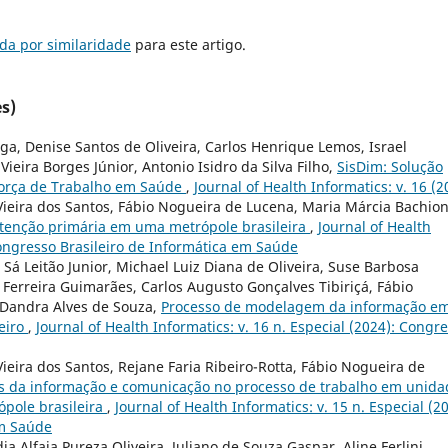
da por similaridade
para este artigo.
s)
ga, Denise Santos de Oliveira, Carlos Henrique Lemos, Israel
Vieira Borges Júnior, Antonio Isidro da Silva Filho,
SisDim: Solução
Força de Trabalho em Saúde
,
Journal of Health Informatics: v. 16 (2
ieira dos Santos, Fábio Nogueira de Lucena, Maria Márcia Bachion
atenção primária em uma metrópole brasileira
,
Journal of Health
 Congresso Brasileiro de Informática em Saúde
 Sá Leitão Junior, Michael Luiz Diana de Oliveira, Suse Barbosa
 Ferreira Guimarães, Carlos Augusto Gonçalves Tibiriçá, Fábio
 Dandra Alves de Souza,
Processo de modelagem da informação e
eiro
,
Journal of Health Informatics: v. 16 n. Especial (2024): Congr
ieira dos Santos, Rejane Faria Ribeiro-Rotta, Fábio Nogueira de
s da informação e comunicação no processo de trabalho em unida
pole brasileira
,
Journal of Health Informatics: v. 15 n. Especial (2
em Saúde
a Alfaia Pureza Oliveira, Juliano de Souza Gaspar, Aline Ferlini,