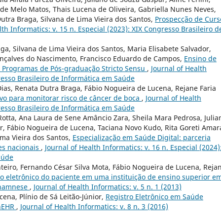
 de Melo Matos, Thais Lucena de Oliveira, Gabriella Nunes Neves,
Dutra Braga, Silvana de Lima Vieira dos Santos,
Prospecção de Curs
lth Informatics: v. 15 n. Especial (2023): XIX Congresso Brasileiro d
a, Silvana de Lima Vieira dos Santos, Maria Elisabete Salvador,
Gonçalves do Nascimento, Francisco Eduardo de Campos,
Ensino de
os Programas de Pós-graduação Stricto Sensu
,
Journal of Health
gresso Brasileiro de Informática em Saúde
ias, Renata Dutra Braga, Fábio Nogueira de Lucena, Rejane Faria
vo para monitorar risco de câncer de boca
,
Journal of Health
gresso Brasileiro de Informática em Saúde
Rotta, Ana Laura de Sene Amâncio Zara, Sheila Mara Pedrosa, Julia
r, Fábio Nogueira de Lucena, Taciana Novo Kudo, Rita Goreti Amara
ima Vieira dos Santos,
Especialização em Saúde Digital: parceria
es nacionais
,
Journal of Health Informatics: v. 16 n. Especial (2024)
aúde
teiro, Fernando César Silva Mota, Fábio Nogueira de Lucena, Reja
o eletrônico do paciente em uma instituição de ensino superior e
 Anamnese
,
Journal of Health Informatics: v. 5 n. 1 (2013)
ena, Plínio de Sá Leitão-Júnior,
Registro Eletrônico em Saúde
enEHR
,
Journal of Health Informatics: v. 8 n. 3 (2016)