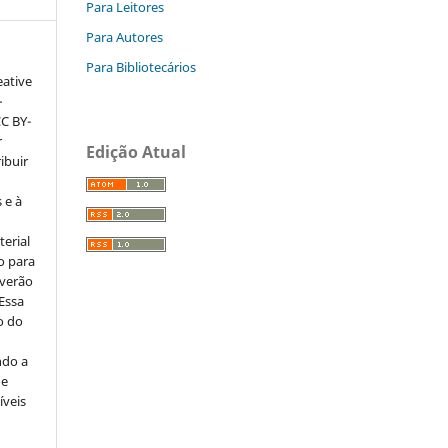
Para Leitores
Para Autores
Para Bibliotecários
eative
–
CC BY-
r
Edição Atual
ribuir
 e à
erial
o para
everão
 Essa
o do
ndo a
ue
íveis