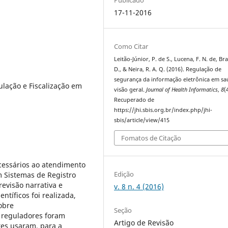
17-11-2016
Como Citar
Leitão-Júnior, P. de S., Lucena, F. N. de, Bra
D., & Neira, R. A. Q. (2016). Regulação de
segurança da informação eletrônica em sa
lação e Fiscalização em
visão geral.
Journal of Health Informatics
,
8
(
Recuperado de
https://jhi.sbis.org.br/index.php/jhi-
sbis/article/view/415
Fomatos de Citação
ecessários ao atendimento
Edição
m Sistemas de Registro
revisão narrativa e
v. 8 n. 4 (2016)
ntíficos foi realizada,
obre
Seção
 reguladores foram
Artigo de Revisão
tes usaram, para a