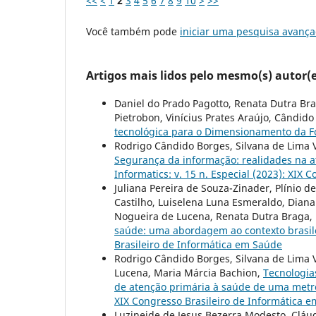
<<
<
1
2
3
4
5
6
7
8
9
10
>
>>
Você também pode
iniciar uma pesquisa avança
Artigos mais lidos pelo mesmo(s) autor(e
Daniel do Prado Pagotto, Renata Dutra Bra
Pietrobon, Vinícius Prates Araújo, Cândido 
tecnológica para o Dimensionamento da 
Rodrigo Cândido Borges, Silvana de Lima V
Segurança da informação: realidades na 
Informatics: v. 15 n. Especial (2023): XIX
Juliana Pereira de Souza-Zinader, Plínio de
Castilho, Luiselena Luna Esmeraldo, Diana
Nogueira de Lucena, Renata Dutra Braga,
saúde: uma abordagem ao contexto brasil
Brasileiro de Informática em Saúde
Rodrigo Cândido Borges, Silvana de Lima V
Lucena, Maria Márcia Bachion,
Tecnologia
de atenção primária à saúde de uma metró
XIX Congresso Brasileiro de Informática 
Luzineide de Jesus Bezerra Modesto, Cláudi