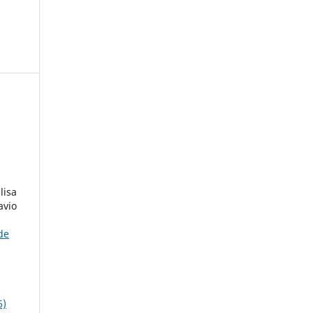
lisa
avio
de
6)