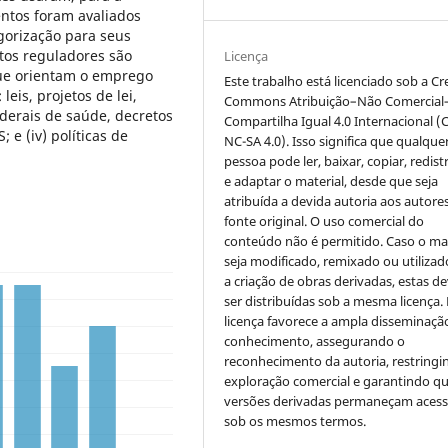
ntos foram avaliados
gorização para seus
tos reguladores são
Licença
 que orientam o emprego
Este trabalho está licenciado sob a Cr
leis, projetos de lei,
Commons Atribuição–Não Comercial
derais de saúde, decretos
Compartilha Igual 4.0 Internacional (
; e (iv) políticas de
NC-SA 4.0). Isso significa que qualque
pessoa pode ler, baixar, copiar, redist
e adaptar o material, desde que seja
atribuída a devida autoria aos autores
fonte original. O uso comercial do
conteúdo não é permitido. Caso o mat
seja modificado, remixado ou utilizad
a criação de obras derivadas, estas d
ser distribuídas sob a mesma licença.
licença favorece a ampla disseminaçã
conhecimento, assegurando o
reconhecimento da autoria, restringi
exploração comercial e garantindo q
versões derivadas permaneçam acess
sob os mesmos termos.