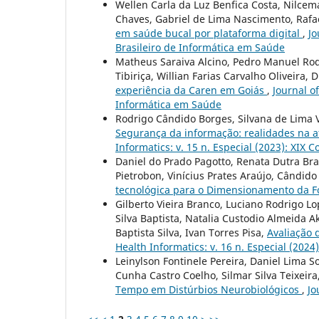
Wellen Carla da Luz Benfica Costa, Nilce
Chaves, Gabriel de Lima Nascimento, Rafa
em saúde bucal por plataforma digital
,
Jo
Brasileiro de Informática em Saúde
Matheus Saraiva Alcino, Pedro Manuel Ro
Tibiriça, Willian Farias Carvalho Oliveira, 
experiência da Caren em Goiás
,
Journal o
Informática em Saúde
Rodrigo Cândido Borges, Silvana de Lima V
Segurança da informação: realidades na 
Informatics: v. 15 n. Especial (2023): XIX
Daniel do Prado Pagotto, Renata Dutra Bra
Pietrobon, Vinícius Prates Araújo, Cândido 
tecnológica para o Dimensionamento da 
Gilberto Vieira Branco, Luciano Rodrigo Lo
Silva Baptista, Natalia Custodio Almeida 
Baptista Silva, Ivan Torres Pisa,
Avaliação 
Health Informatics: v. 16 n. Especial (202
Leinylson Fontinele Pereira, Daniel Lima S
Cunha Castro Coelho, Silmar Silva Teixeira
Tempo em Distúrbios Neurobiológicos
,
Jo