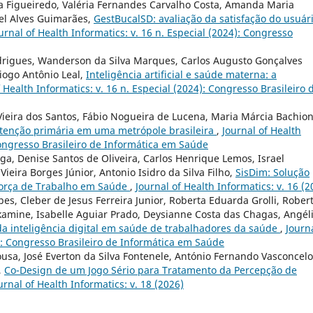
ma Figueiredo, Valéria Fernandes Carvalho Costa, Amanda Maria
el Alves Guimarães,
GestBucalSD: avaliação da satisfação do usuár
urnal of Health Informatics: v. 16 n. Especial (2024): Congresso
drigues, Wanderson da Silva Marques, Carlos Augusto Gonçalves
Diogo Antônio Leal,
Inteligência artificial e saúde materna: a
f Health Informatics: v. 16 n. Especial (2024): Congresso Brasileiro 
ieira dos Santos, Fábio Nogueira de Lucena, Maria Márcia Bachion
atenção primária em uma metrópole brasileira
,
Journal of Health
 Congresso Brasileiro de Informática em Saúde
ga, Denise Santos de Oliveira, Carlos Henrique Lemos, Israel
Vieira Borges Júnior, Antonio Isidro da Silva Filho,
SisDim: Solução
Força de Trabalho em Saúde
,
Journal of Health Informatics: v. 16 (2
pes, Cleber de Jesus Ferreira Junior, Roberta Eduarda Grolli, Rober
Akamine, Isabelle Aguiar Prado, Deysianne Costa das Chagas, Angél
da inteligência digital em saúde de trabalhadores da saúde
,
Journa
4): Congresso Brasileiro de Informática em Saúde
ousa, José Everton da Silva Fontenele, António Fernando Vasconcel
,
Co-Design de um Jogo Sério para Tratamento da Percepção de
urnal of Health Informatics: v. 18 (2026)