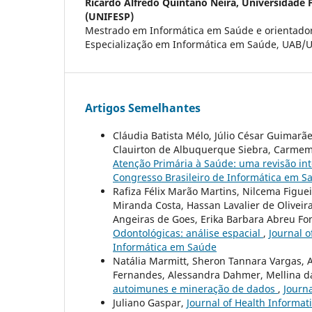
Ricardo Alfredo Quintano Neira,
Universidade 
(UNIFESP)
Mestrado em Informática em Saúde e orientado
Especialização em Informática em Saúde, UAB/
Artigos Semelhantes
Cláudia Batista Mélo, Júlio César Guimarã
Clauirton de Albuquerque Siebra, Carmem S
Atenção Primária à Saúde: uma revisão in
Congresso Brasileiro de Informática em S
Rafiza Félix Marão Martins, Nilcema Figue
Miranda Costa, Hassan Lavalier de Oliveir
Angeiras de Goes, Erika Barbara Abreu F
Odontológicas: análise espacial
,
Journal o
Informática em Saúde
Natália Marmitt, Sheron Tannara Vargas, A
Fernandes, Alessandra Dahmer, Mellina da
autoimunes e mineração de dados
,
Journa
Juliano Gaspar,
Journal of Health Informati