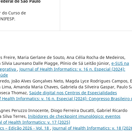
Federal de São Paulo
r do Curso de
UNIFESP.
es Freire, Maria Gerlane de Souto, Ana Célia Rocha de Medeiros,
ilvia Laureano Dalle Piagge, Plínio de Sá Leitão Júnior,
e-SUS na
tegrativa
,
Journal of Health Informatics: v. 16 n. Especial (2024):
aúde
iredo, João Alves Gonçalves Neto, Magda Lyce Rodrigues Campos, E
a Lima, Amanda Maria Chaves, Gabriela da Silveira Gaspar, Paulo S
onseca Thomaz,
Saúde digital nos Centros de Especialidades
f Health Informatics: v. 16 n. Especial (2024): Congresso Brasileiro 
gnes Peruzzo Innocente, Diogo Ferreira Ducatti, Gabriel Ricardo
 Silva Terres,
Inibidores de checkpoint imunológico: eventos
l of Health Informatics: v. 17 (2025)
cs – Edição 2026 - Vol. 18
,
Journal of Health Informatics: v. 18 (202