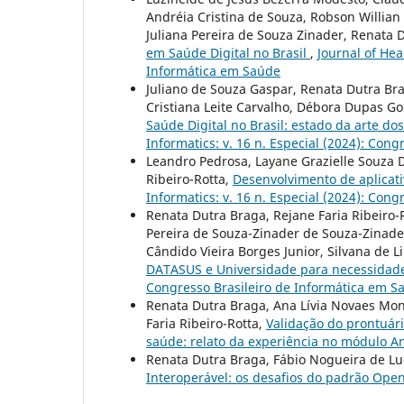
Andréia Cristina de Souza, Robson Willian
Juliana Pereira de Souza Zinader, Renata 
em Saúde Digital no Brasil
,
Journal of Hea
Informática em Saúde
Juliano de Souza Gaspar, Renata Dutra Brag
Cristiana Leite Carvalho, Débora Dupas 
Saúde Digital no Brasil: estado da arte d
Informatics: v. 16 n. Especial (2024): Con
Leandro Pedrosa, Layane Grazielle Souza D
Ribeiro-Rotta,
Desenvolvimento de aplicati
Informatics: v. 16 n. Especial (2024): Con
Renata Dutra Braga, Rejane Faria Ribeiro-
Pereira de Souza-Zinader de Souza-Zinade
Cândido Vieira Borges Junior, Silvana de L
DATASUS e Universidade para necessidad
Congresso Brasileiro de Informática em S
Renata Dutra Braga, Ana Lívia Novaes Mon
Faria Ribeiro-Rotta,
Validação do prontuári
saúde: relato da experiência no módulo
Renata Dutra Braga, Fábio Nogueira de Luc
Interoperável: os desafios do padrão Op