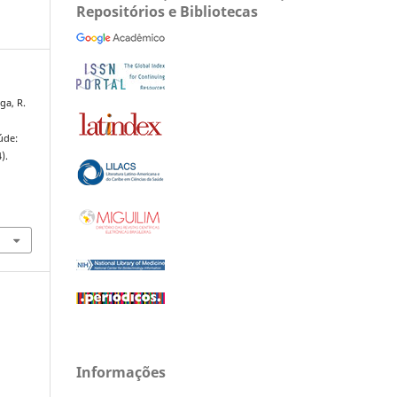
Repositórios e Bibliotecas
ga, R.
úde:
4).
Informações