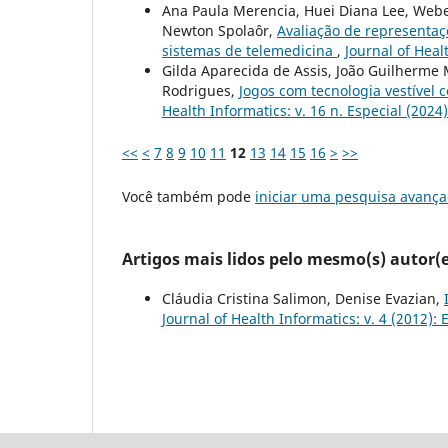
Ana Paula Merencia, Huei Diana Lee, Webe
Newton Spolaôr,
Avaliação de representaç
sistemas de telemedicina
,
Journal of Heal
Gilda Aparecida de Assis, João Guilherme 
Rodrigues,
Jogos com tecnologia vestível 
Health Informatics: v. 16 n. Especial (202
<<
<
7
8
9
10
11
12
13
14
15
16
>
>>
Você também pode
iniciar uma pesquisa avança
Artigos mais lidos pelo mesmo(s) autor(e
Cláudia Cristina Salimon, Denise Evazian,
Journal of Health Informatics: v. 4 (2012): E