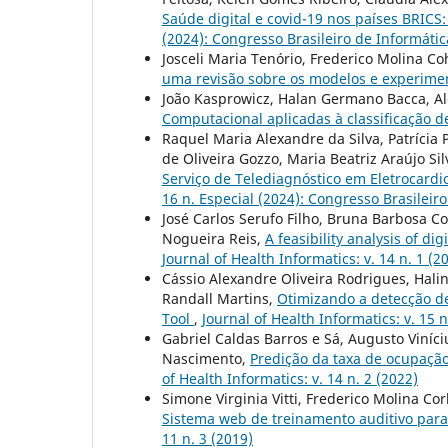
Saúde digital e covid-19 nos países BRICS:
(2024): Congresso Brasileiro de Informát
Josceli Maria Tenório, Frederico Molina Co
uma revisão sobre os modelos e experime
João Kasprowicz, Halan Germano Bacca, Al
Computacional aplicadas à classificação d
Raquel Maria Alexandre da Silva, Patrícia P
de Oliveira Gozzo, Maria Beatriz Araújo Si
Serviço de Telediagnóstico em Eletroca
16 n. Especial (2024): Congresso Brasilei
José Carlos Serufo Filho, Bruna Barbosa Co
Nogueira Reis,
A feasibility analysis of d
Journal of Health Informatics: v. 14 n. 1 (2
Cássio Alexandre Oliveira Rodrigues, Hali
Randall Martins,
Otimizando a detecção d
Tool
,
Journal of Health Informatics: v. 15 n
Gabriel Caldas Barros e Sá, Augusto Viníc
Nascimento,
Predição da taxa de ocupação
of Health Informatics: v. 14 n. 2 (2022)
Simone Virginia Vitti, Frederico Molina Co
Sistema web de treinamento auditivo para
11 n. 3 (2019)