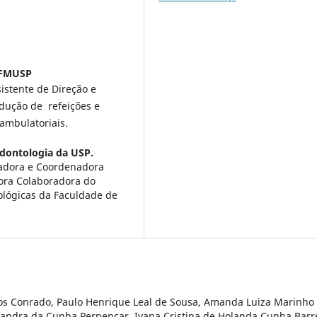
s FMUSP
istente de Direção e
dução de refeições e
 ambulatoriais.
dontologia da USP.
sadora e Coordenadora
sora Colaboradora do
lógicas da Faculdade de
stos Conrado, Paulo Henrique Leal de Sousa, Amanda Luiza Marinho
exandra da Cunha Pernencar, Ivana Cristina de Holanda Cunha Barr