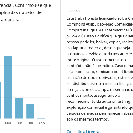
rencial. Confirmou-se que
Licença
aplicadas no setor de
Este trabalho está licenciado sob a Cr
ratégicas.
Commons Atribuição–Não Comercial
Compartilha Igual 4.0 Internacional (
NC-SA 4.0). Isso significa que qualque
pessoa pode ler, baixar, copiar, redist
e adaptar o material, desde que seja
atribuída a devida autoria aos autores
fonte original. O uso comercial do
conteúdo não é permitido. Caso o mat
seja modificado, remixado ou utilizad
a criação de obras derivadas, estas d
ser distribuídas sob a mesma licença.
licença favorece a ampla disseminaçã
conhecimento, assegurando o
reconhecimento da autoria, restringi
exploração comercial e garantindo q
versões derivadas permaneçam acess
sob os mesmos termos.
Consulte a Licença