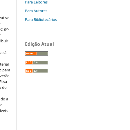
Para Leitores
Para Autores
eative
Para Bibliotecários
–
CC BY-
r
ribuir
Edição Atual
 e à
erial
o para
everão
 Essa
o do
ndo a
ue
íveis