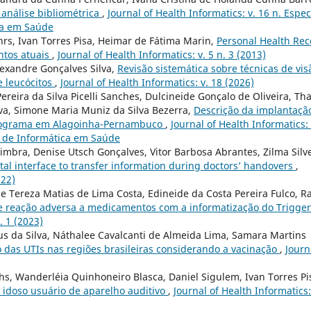
 análise bibliométrica
,
Journal of Health Informatics: v. 16 n. Espec
ica em Saúde
hrs, Ivan Torres Pisa, Heimar de Fátima Marin,
Personal Health Rec
ntos atuais
,
Journal of Health Informatics: v. 5 n. 3 (2013)
exandre Gonçalves Silva,
Revisão sistemática sobre técnicas de vis
e leucócitos
,
Journal of Health Informatics: v. 18 (2026)
ereira da Silva Picelli Sanches, Dulcineide Gonçalo de Oliveira, Tha
lva, Simone Maria Muniz da Silva Bezerra,
Descrição da implantaçã
rdiograma em Alagoinha-Pernambuco
,
Journal of Health Informatics: 
ro de Informática em Saúde
imbra, Denise Utsch Gonçalves, Vitor Barbosa Abrantes, Zilma Silv
igital interface to transfer information during doctors’ handovers
,
022)
ne Tereza Matias de Lima Costa, Edineide da Costa Pereira Fulco, R
e reação adversa a medicamentos com a informatização do Trigger
. 1 (2023)
ius da Silva, Náthalee Cavalcanti de Almeida Lima, Samara Martins
 das UTIs nas regiões brasileiras considerando a vacinação
,
Journ
rhs, Wanderléia Quinhoneiro Blasca, Daniel Sigulem, Ivan Torres Pi
 idoso usuário de aparelho auditivo
,
Journal of Health Informatics: