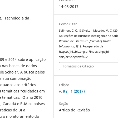
14-03-2017
e, Tecnologia da
Como Citar
Salimon, C. C., & Skelton Macedo, M. C. (20
Aplicações de Business Intelligence na Saú
Revisão de Literatura.
Journal of Health
Informatics
,
9
(1). Recuperado de
https://jhi.sbis.org.br/index.php/jhi-
sbis/article/view/452
2009 e 2014 sobre aplicação
da nas bases de dados
Fomatos de Citação
e Scholar. A busca pelos
e a sua combinação
quados aos critérios
Edição
as temáticas “cuidados em
v. 9 n. 1 (2017)
e temáticas. O ano 2010
Seção
l, Canadá e EUA os países
Artigo de Revisão
áticas de BI a
tou o monitoramento do