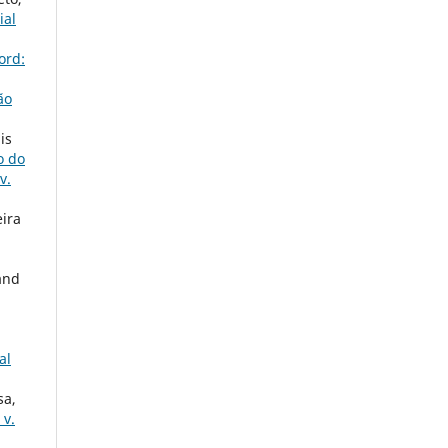
ial
ord:
ão
is
o do
v.
eira
and
al
sa,
 v.