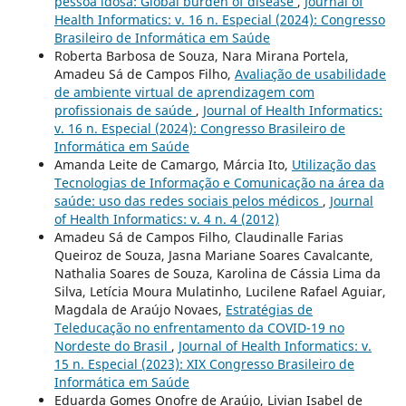
pessoa idosa: Global burden of disease
,
Journal of
Health Informatics: v. 16 n. Especial (2024): Congresso
Brasileiro de Informática em Saúde
Roberta Barbosa de Souza, Nara Mirana Portela,
Amadeu Sá de Campos Filho,
Avaliação de usabilidade
de ambiente virtual de aprendizagem com
profissionais de saúde
,
Journal of Health Informatics:
v. 16 n. Especial (2024): Congresso Brasileiro de
Informática em Saúde
Amanda Leite de Camargo, Márcia Ito,
Utilização das
Tecnologias de Informação e Comunicação na área da
saúde: uso das redes sociais pelos médicos
,
Journal
of Health Informatics: v. 4 n. 4 (2012)
Amadeu Sá de Campos Filho, Claudinalle Farias
Queiroz de Souza, Jasna Mariane Soares Cavalcante,
Nathalia Soares de Souza, Karolina de Cássia Lima da
Silva, Letícia Moura Mulatinho, Lucilene Rafael Aguiar,
Magdala de Araújo Novaes,
Estratégias de
Teleducação no enfrentamento da COVID-19 no
Nordeste do Brasil
,
Journal of Health Informatics: v.
15 n. Especial (2023): XIX Congresso Brasileiro de
Informática em Saúde
Eduarda Gomes Onofre de Araújo, Livian Isabel de