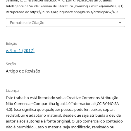
Salimon, C. C., & Skelton Macedo, M. C. (2017). Aplicações de Business
Intelligence na Saúde: Revisão de Literatura.
Journal of Health Informatics
,
9
(1).
Recuperado de https://jhi.sbis.org.br/index.php/jhi-sbis/article/view/452
Fomatos de Citação
Edição
v. 9 n. 1 (2017)
Seção
Artigo de Revisão
Licença
Este trabalho está licenciado sob a Creative Commons Atribuição–
Não Comercial–Compartilha Igual 4.0 Internacional (CC BY-NC-SA
4.0). Isso significa que qualquer pessoa pode ler, baixar, copiar,
redistribuir e adaptar o material, desde que seja atribuída a devida
autoria aos autores e à fonte original. O uso comercial do conteúdo
não é permitido. Caso o material seja modificado, remixado ou