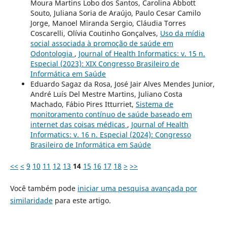
Moura Martins Lobo dos Santos, Carolina Abbott
Souto, Juliana Soria de Araújo, Paulo Cesar Camilo
Jorge, Manoel Miranda Sergio, Cláudia Torres
Coscarelli, Olívia Coutinho Gonçalves,
Uso da mídia
social associada à promoção de saúde em
Odontologia
,
Journal of Health Informatics: v. 15 n.
Especial (2023): XIX Congresso Brasileiro de
Informática em Saúde
Eduardo Sagaz da Rosa, José Jair Alves Mendes Junior,
André Luís Del Mestre Martins, Juliano Costa
Machado, Fábio Pires Itturriet,
Sistema de
monitoramento contínuo de saúde baseado em
internet das coisas médicas
,
Journal of Health
Informatics: v. 16 n. Especial (2024): Congresso
Brasileiro de Informática em Saúde
<<
<
9
10
11
12
13
14
15
16
17
18
>
>>
Você também pode
iniciar uma pesquisa avançada por
similaridade
para este artigo.