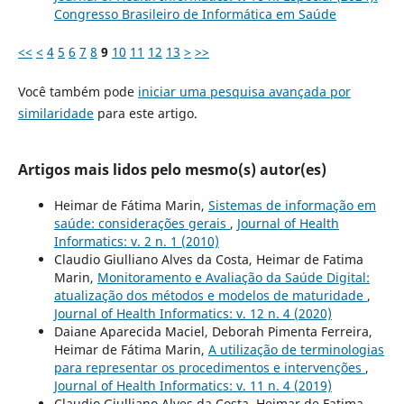
Congresso Brasileiro de Informática em Saúde
<<
<
4
5
6
7
8
9
10
11
12
13
>
>>
Você também pode
iniciar uma pesquisa avançada por
similaridade
para este artigo.
Artigos mais lidos pelo mesmo(s) autor(es)
Heimar de Fátima Marin,
Sistemas de informação em
saúde: considerações gerais
,
Journal of Health
Informatics: v. 2 n. 1 (2010)
Claudio Giulliano Alves da Costa, Heimar de Fatima
Marin,
Monitoramento e Avaliação da Saúde Digital:
atualização dos métodos e modelos de maturidade
,
Journal of Health Informatics: v. 12 n. 4 (2020)
Daiane Aparecida Maciel, Deborah Pimenta Ferreira,
Heimar de Fátima Marin,
A utilização de terminologias
para representar os procedimentos e intervenções
,
Journal of Health Informatics: v. 11 n. 4 (2019)
Claudio Giulliano Alves da Costa, Heimar de Fatima