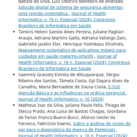
Batista da Silva, Luiz Odorico Monteiro de Andrade,
Solução digital de sistema de segurança alimentar:
uma revisão sistemática
,
Journal of Health
Informatics: v. 16 n. Especial (2024): Congresso
Brasileiro de Informática em Saúde
Tamiris Heleni Santos Alves Pereira, Juliane Pagliari
Araujo, Adriana Martins Gallo, Adriana Valongo Zani,
Gabrielle Jacklin Eler, Henrique Yoshikazu Shishido,
Mapeamento sistemático de aplicativos móveis para
cuidados em saúde materno-infantil
,
Journal of
Health Informatics: v. 16 n. Especial (2024): Congresso
Brasileiro de Informática em Saúde
Saemmy Grasiely Estrela de Albuquerque, Sérgio
Ribeiro dos Santos, Tâmela Costa, Gyl Dayara Alves de
Carvalho, Maria Bernadete de Sousa Costa,
E-SUS
Atenção Básica e as influências na prática gerencial
,
Journal of Health Informatics: v. 16 (2024)
Matheus Isac da Silva, Juliana Paula Felix, Thiago de
Stecca Prado, Ana Luísa de Bastos Chagas, Giordana
de Farias Franco Bueno Bucci, Afonso Ueslei da
Fonseca, Fabrizzio Soares,
Sobre a análise de sinais de
voz para o diagnóstico da doença de Parkinson
,
Journal of Health Informatics: v. 16 n. Especial (2024):