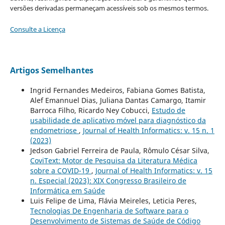
versões derivadas permaneçam acessíveis sob os mesmos termos.
Consulte a Licença
Artigos Semelhantes
Ingrid Fernandes Medeiros, Fabiana Gomes Batista,
Alef Emannuel Dias, Juliana Dantas Camargo, Itamir
Barroca Filho, Ricardo Ney Cobucci,
Estudo de
usabilidade de aplicativo móvel para diagnóstico da
endometriose
,
Journal of Health Informatics: v. 15 n. 1
(2023)
Jedson Gabriel Ferreira de Paula, Rômulo César Silva,
CoviText: Motor de Pesquisa da Literatura Médica
sobre a COVID-19
,
Journal of Health Informatics: v. 15
n. Especial (2023): XIX Congresso Brasileiro de
Informática em Saúde
Luis Felipe de Lima, Flávia Meireles, Leticia Peres,
Tecnologias De Engenharia de Software para o
Desenvolvimento de Sistemas de Saúde de Código