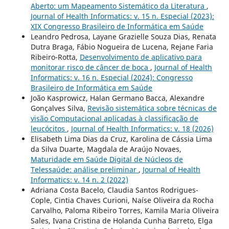
Aberto: um Mapeamento Sistemático da Literatura
,
Journal of Health Informatics: v. 15 n. Especial (2023):
XIX Congresso Brasileiro de Informática em Saúde
Leandro Pedrosa, Layane Grazielle Souza Dias, Renata
Dutra Braga, Fábio Nogueira de Lucena, Rejane Faria
Ribeiro-Rotta,
Desenvolvimento de aplicativo para
monitorar risco de câncer de boca
,
Journal of Health
Informatics: v. 16 n. Especial (2024): Congresso
Brasileiro de Informática em Saúde
João Kasprowicz, Halan Germano Bacca, Alexandre
Gonçalves Silva,
Revisão sistemática sobre técnicas de
visão Computacional aplicadas à classificação de
leucócitos
,
Journal of Health Informatics: v. 18 (2026)
Elisabeth Lima Dias da Cruz, Karolina de Cássia Lima
da Silva Duarte, Magdala de Araújo Novaes,
Maturidade em Saúde Digital de Núcleos de
Telessaúde: análise preliminar
,
Journal of Health
Informatics: v. 14 n. 2 (2022)
Adriana Costa Bacelo, Claudia Santos Rodrigues-
Cople, Cintia Chaves Curioni, Naíse Oliveira da Rocha
Carvalho, Paloma Ribeiro Torres, Kamila Maria Oliveira
Sales, Ivana Cristina de Holanda Cunha Barreto, Elga