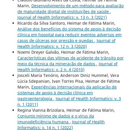
Marin,
Desenvolvimento de um método para avaliação
de maturidade digital de instituições de saúde
,
Journal of Health Informatics: v. 13 n. 3 (2021)
Ricardo da Silva Santoro, Heimar de Fátima Marin,
Análise dos benefícios do sistema de apoio à decisão
clínica em hospital para reduzir eventos adversos em
casos de úlceras por pressão e quedas
,
Journal of
Health Informatics: v. 12 n. 3 (2020)
Noemi Dreyer Galvão, Heimar de Fátima Marin,
Características das vítimas de acidente de trânsito por
meio da técnica da mineração de dados
,
Journal of
Health Informatics: v. 2 n. 4 (2010)
Josceli Maria Tenório, Anderson Diniz Hummel, Vera
Lúcia Sdepanian, Ivan Torres Pisa, Heimar de Fátima
Marin,
Experiências internacionais da aplicação de
sistemas de apoio à decisão clínica em
gastroenterologia
,
Journal of Health Informatics: v. 3
n. 1 (2011)
Regina Vianna Brizolara, Heimar de Fátima Marin,
Conjunto mínimo de dados e o vírus da
imunodeficiência humana
,
Journal of Health
Informatics: v. 14 n. 1 (2022)