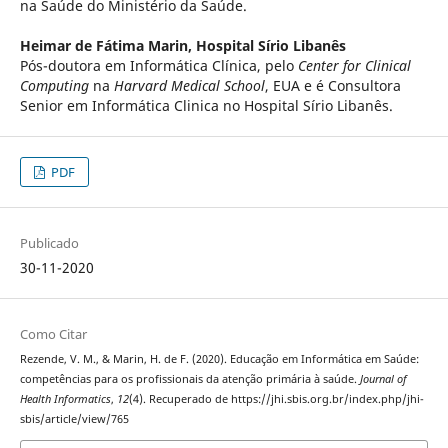
na Saúde do Ministério da Saúde.
Heimar de Fátima Marin,
Hospital Sírio Libanês
Pós-doutora em Informática Clínica, pelo
Center for Clinical
Computing
na
Harvard Medical School
, EUA e é Consultora
Senior em Informática Clinica no Hospital Sírio Libanês.
PDF
Publicado
30-11-2020
Como Citar
Rezende, V. M., & Marin, H. de F. (2020). Educação em Informática em Saúde:
competências para os profissionais da atenção primária à saúde.
Journal of
Health Informatics
,
12
(4). Recuperado de https://jhi.sbis.org.br/index.php/jhi-
sbis/article/view/765