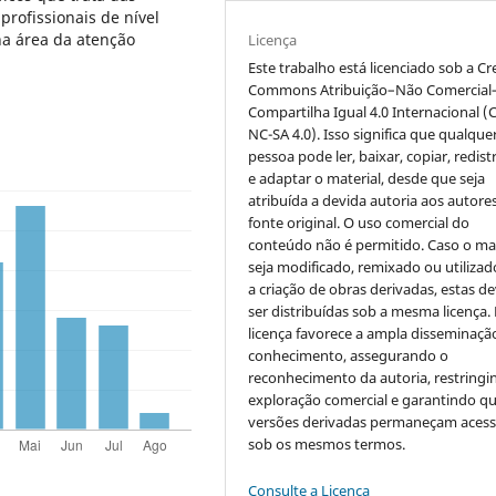
rofissionais de nível
a área da atenção
Licença
Este trabalho está licenciado sob a Cr
Commons Atribuição–Não Comercial
Compartilha Igual 4.0 Internacional (
NC-SA 4.0). Isso significa que qualque
pessoa pode ler, baixar, copiar, redist
e adaptar o material, desde que seja
atribuída a devida autoria aos autores
fonte original. O uso comercial do
conteúdo não é permitido. Caso o mat
seja modificado, remixado ou utilizad
a criação de obras derivadas, estas d
ser distribuídas sob a mesma licença.
licença favorece a ampla disseminaçã
conhecimento, assegurando o
reconhecimento da autoria, restringi
exploração comercial e garantindo q
versões derivadas permaneçam acess
sob os mesmos termos.
Consulte a Licença