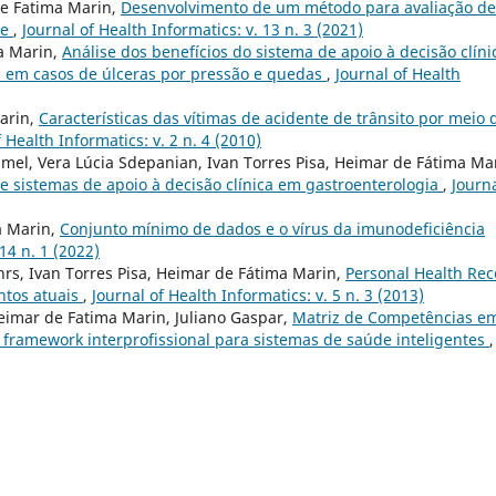
de Fatima Marin,
Desenvolvimento de um método para avaliação de
de
,
Journal of Health Informatics: v. 13 n. 3 (2021)
ma Marin,
Análise dos benefícios do sistema de apoio à decisão clíni
s em casos de úlceras por pressão e quedas
,
Journal of Health
arin,
Características das vítimas de acidente de trânsito por meio 
 Health Informatics: v. 2 n. 4 (2010)
mel, Vera Lúcia Sdepanian, Ivan Torres Pisa, Heimar de Fátima Ma
de sistemas de apoio à decisão clínica em gastroenterologia
,
Journa
a Marin,
Conjunto mínimo de dados e o vírus da imunodeficiência
 14 n. 1 (2022)
hrs, Ivan Torres Pisa, Heimar de Fátima Marin,
Personal Health Rec
ntos atuais
,
Journal of Health Informatics: v. 5 n. 3 (2013)
Heimar de Fatima Marin, Juliano Gaspar,
Matriz de Competências e
 framework interprofissional para sistemas de saúde inteligentes
,