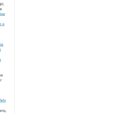
pi,
ha
iva
e o
os
e
m
na
ar
fety
rio,