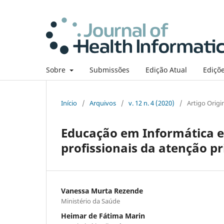
Sobre
Submissões
Edição Atual
Ediçõe
Início
/
Arquivos
/
v. 12 n. 4 (2020)
/
Artigo Origi
Educação em Informática e
profissionais da atenção p
Vanessa Murta Rezende
Ministério da Saúde
Heimar de Fátima Marin