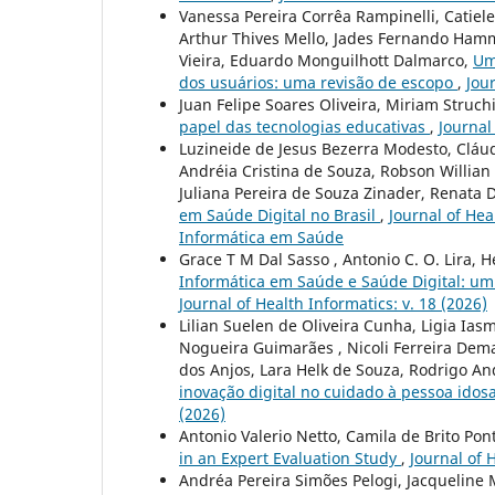
Vanessa Pereira Corrêa Rampinelli, Catiele 
Arthur Thives Mello, Jades Fernando Hamm
Vieira, Eduardo Monguilhott Dalmarco,
Um
dos usuários: uma revisão de escopo
,
Jour
Juan Felipe Soares Oliveira, Miriam Struch
papel das tecnologias educativas
,
Journal
Luzineide de Jesus Bezerra Modesto, Cláudi
Andréia Cristina de Souza, Robson Willian
Juliana Pereira de Souza Zinader, Renata 
em Saúde Digital no Brasil
,
Journal of Hea
Informática em Saúde
Grace T M Dal Sasso , Antonio C. O. Lira, 
Informática em Saúde e Saúde Digital: um
Journal of Health Informatics: v. 18 (2026)
Lilian Suelen de Oliveira Cunha, Ligia Ias
Nogueira Guimarães , Nicoli Ferreira Demar
dos Anjos, Lara Helk de Souza, Rodrigo A
inovação digital no cuidado à pessoa ido
(2026)
Antonio Valerio Netto, Camila de Brito Pon
in an Expert Evaluation Study
,
Journal of 
Andréa Pereira Simões Pelogi, Jacqueline 