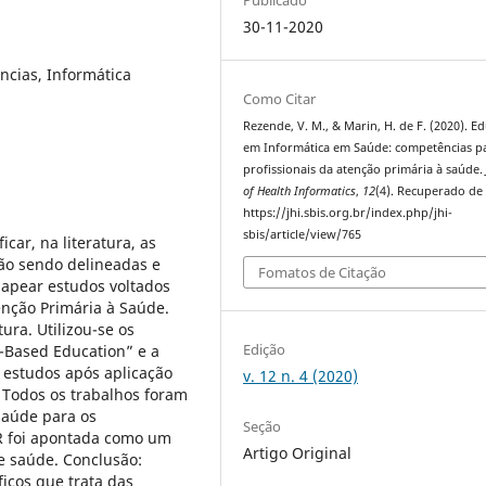
30-11-2020
cias, Informática
Como Citar
Rezende, V. M., & Marin, H. de F. (2020). E
em Informática em Saúde: competências p
profissionais da atenção primária à saúde
of Health Informatics
,
12
(4). Recuperado de
https://jhi.sbis.org.br/index.php/jhi-
sbis/article/view/765
icar, na literatura, as
ão sendo delineadas e
Fomatos de Citação
mapear estudos voltados
enção Primária à Saúde.
tura. Utilizou-se os
Edição
-Based Education” e a
estudos após aplicação
v. 12 n. 4 (2020)
: Todos os trabalhos foram
saúde para os
Seção
GER foi apontada como um
Artigo Original
e saúde. Conclusão:
ficos que trata das