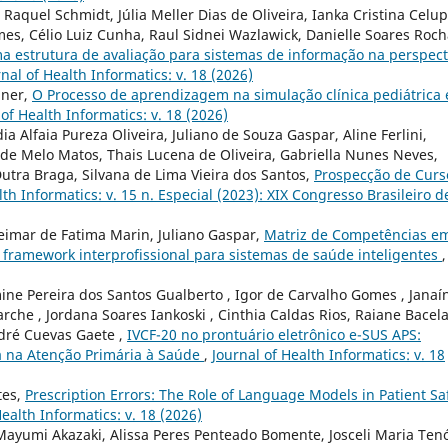
Raquel Schmidt, Júlia Meller Dias de Oliveira, Ianka Cristina Celup
es, Célio Luiz Cunha, Raul Sidnei Wazlawick, Danielle Soares Roc
a estrutura de avaliação para sistemas de informação na perspect
nal of Health Informatics: v. 18 (2026)
iner,
O Processo de aprendizagem na simulação clínica pediátrica 
 of Health Informatics: v. 18 (2026)
a Alfaia Pureza Oliveira, Juliano de Souza Gaspar, Aline Ferlini,
 de Melo Matos, Thais Lucena de Oliveira, Gabriella Nunes Neves,
Dutra Braga, Silvana de Lima Vieira dos Santos,
Prospecção de Curs
lth Informatics: v. 15 n. Especial (2023): XIX Congresso Brasileiro d
Heimar de Fatima Marin, Juliano Gaspar,
Matriz de Competências e
 framework interprofissional para sistemas de saúde inteligentes
,
mine Pereira dos Santos Gualberto , Igor de Carvalho Gomes , Janaí
che , Jordana Soares Iankoski , Cinthia Caldas Rios, Raiane Bacel
ndré Cuevas Gaete ,
IVCF-20 no prontuário eletrônico e-SUS APS:
sa na Atenção Primária à Saúde
,
Journal of Health Informatics: v. 18
tes,
Prescription Errors: The Role of Language Models in Patient Sa
Health Informatics: v. 18 (2026)
Mayumi Akazaki, Alissa Peres Penteado Bomente, Josceli Maria Tenó