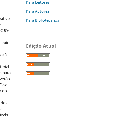
Para Leitores
Para Autores
eative
Para Bibliotecários
–
CC BY-
r
ribuir
Edição Atual
 e à
erial
o para
everão
 Essa
o do
ndo a
ue
íveis