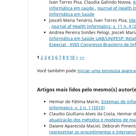
Ivan Torres Pisa, Claudia Galindo Novoa,
A
informática em saúde
,
Journal of Health I
Informática em Saúde
Josceli Maria Tenório, Ivan Torres Pisa,
Ide
,
Journal of Health Informatics: v. 11 n. 4 (
Andrea Pereira Simões Pelogi, Josceli Mari
Informática em Saúde UAB/UNIFESP: Relat
Especial - XVIII Congresso Brasileiro de I
1
2
3
4
5
6
7
8
9
10
>
>>
Você também pode
iniciar uma pesquisa avança
Artigos mais lidos pelo mesmo(s) autor(e
Heimar de Fátima Marin,
Sistemas de inf
Informatics: v. 2 n. 1 (2010)
Claudio Giulliano Alves da Costa, Heimar 
atualização dos métodos e modelos de m
Daiane Aparecida Maciel, Deborah Pimenta
representar os procedimentos e interven