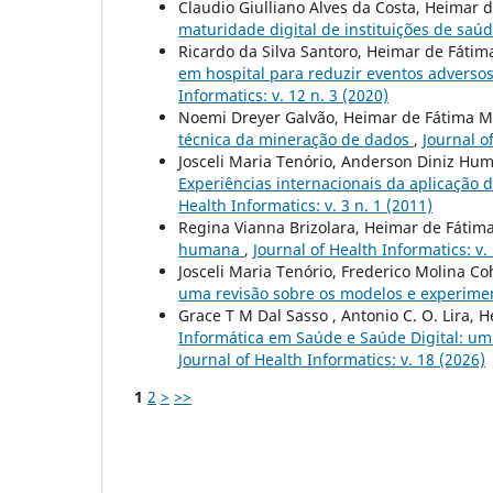
Claudio Giulliano Alves da Costa, Heimar 
maturidade digital de instituições de saú
Ricardo da Silva Santoro, Heimar de Fáti
em hospital para reduzir eventos adverso
Informatics: v. 12 n. 3 (2020)
Noemi Dreyer Galvão, Heimar de Fátima M
técnica da mineração de dados
,
Journal of
Josceli Maria Tenório, Anderson Diniz Hum
Experiências internacionais da aplicação 
Health Informatics: v. 3 n. 1 (2011)
Regina Vianna Brizolara, Heimar de Fátim
humana
,
Journal of Health Informatics: v.
Josceli Maria Tenório, Frederico Molina Co
uma revisão sobre os modelos e experime
Grace T M Dal Sasso , Antonio C. O. Lira, 
Informática em Saúde e Saúde Digital: um
Journal of Health Informatics: v. 18 (2026)
1
2
>
>>