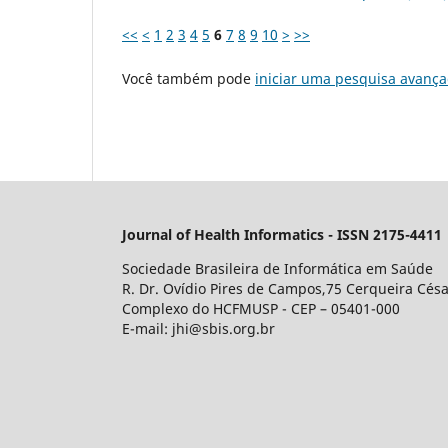
<<
<
1
2
3
4
5
6
7
8
9
10
>
>>
Você também pode
iniciar uma pesquisa avança
Journal of Health Informatics - ISSN 2175-4411
Sociedade Brasileira de Informática em Saúde
R. Dr. Ovídio Pires de Campos,75 Cerqueira Césa
Complexo do HCFMUSP - CEP – 05401-000
E-mail: jhi@sbis.org.br