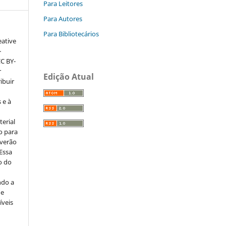
Para Leitores
Para Autores
Para Bibliotecários
eative
–
CC BY-
r
Edição Atual
ribuir
 e à
erial
o para
everão
 Essa
o do
ndo a
ue
íveis