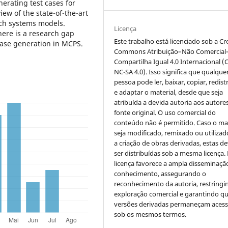
nerating test cases for
ew of the state-of-the-art
uch systems models.
Licença
here is a research gap
Este trabalho está licenciado sob a Cr
 case generation in MCPS.
Commons Atribuição–Não Comercial
Compartilha Igual 4.0 Internacional (
NC-SA 4.0). Isso significa que qualque
pessoa pode ler, baixar, copiar, redist
e adaptar o material, desde que seja
atribuída a devida autoria aos autores
fonte original. O uso comercial do
conteúdo não é permitido. Caso o mat
seja modificado, remixado ou utilizad
a criação de obras derivadas, estas d
ser distribuídas sob a mesma licença.
licença favorece a ampla disseminaçã
conhecimento, assegurando o
reconhecimento da autoria, restringi
exploração comercial e garantindo q
versões derivadas permaneçam acess
sob os mesmos termos.