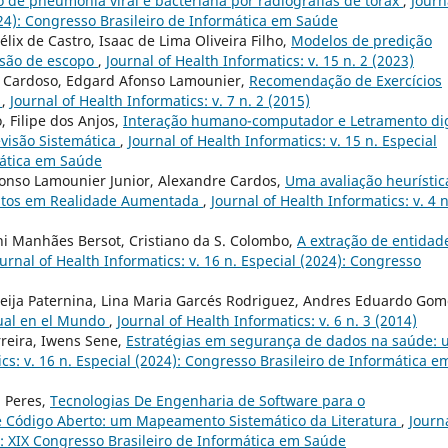
o de pneumonia viral e bacteriana por radiografias de tórax
,
Journ
2024): Congresso Brasileiro de Informática em Saúde
élix de Castro, Isaac de Lima Oliveira Filho,
Modelos de predição
isão de escopo
,
Journal of Health Informatics: v. 15 n. 2 (2023)
 Cardoso, Edgard Afonso Lamounier,
Recomendação de Exercícios
o
,
Journal of Health Informatics: v. 7 n. 2 (2015)
, Filipe dos Anjos,
Interação humano-computador e Letramento dig
evisão Sistemática
,
Journal of Health Informatics: v. 15 n. Especial
mática em Saúde
onso Lamounier Junior, Alexandre Cardos,
Uma avaliação heurístic
ntos em Realidade Aumentada
,
Journal of Health Informatics: v. 4 n
ni Manhães Bersot, Cristiano da S. Colombo,
A extração de entidad
ournal of Health Informatics: v. 16 n. Especial (2024): Congresso
reija Paternina, Lina Maria Garcés Rodriguez, Andres Eduardo Gom
tual en el Mundo
,
Journal of Health Informatics: v. 6 n. 3 (2014)
rreira, Iwens Sene,
Estratégias em segurança de dados na saúde:
ics: v. 16 n. Especial (2024): Congresso Brasileiro de Informática e
a Peres,
Tecnologias De Engenharia de Software para o
 Código Aberto: um Mapeamento Sistemático da Literatura
,
Journa
3): XIX Congresso Brasileiro de Informática em Saúde