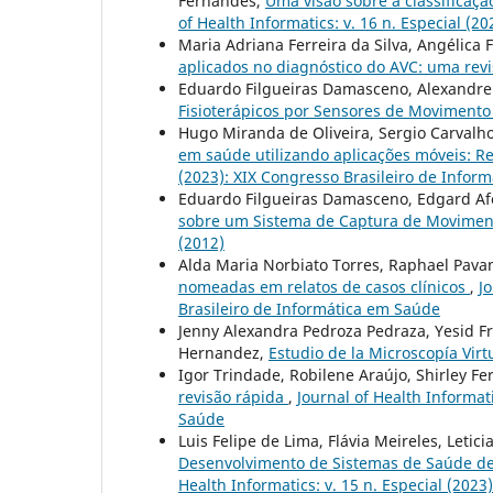
Fernandes,
Uma visão sobre a classificaçã
of Health Informatics: v. 16 n. Especial (
Maria Adriana Ferreira da Silva, Angélica F
aplicados no diagnóstico do AVC: uma rev
Eduardo Filgueiras Damasceno, Alexandre
Fisioterápicos por Sensores de Moviment
Hugo Miranda de Oliveira, Sergio Carvalho
em saúde utilizando aplicações móveis: R
(2023): XIX Congresso Brasileiro de Infor
Eduardo Filgueiras Damasceno, Edgard Af
sobre um Sistema de Captura de Movime
(2012)
Alda Maria Norbiato Torres, Raphael Pava
nomeadas em relatos de casos clínicos
,
J
Brasileiro de Informática em Saúde
Jenny Alexandra Pedroza Pedraza, Yesid F
Hernandez,
Estudio de la Microscopía Vir
Igor Trindade, Robilene Araújo, Shirley Fe
revisão rápida
,
Journal of Health Informat
Saúde
Luis Felipe de Lima, Flávia Meireles, Letici
Desenvolvimento de Sistemas de Saúde de
Health Informatics: v. 15 n. Especial (202