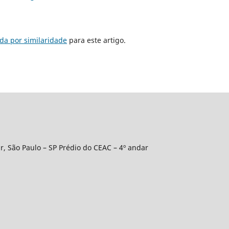
da por similaridade
para este artigo.
r, São Paulo – SP Prédio do CEAC – 4º andar