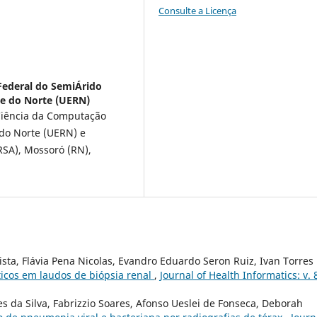
Consulte a Licença
Federal do SemiÁrido
de do Norte (UERN)
iência da Computação
 do Norte (UERN) e
RSA), Mossoró (RN),
sta, Flávia Pena Nicolas, Evandro Eduardo Seron Ruiz, Ivan Torres
ticos em laudos de biópsia renal
,
Journal of Health Informatics: v. 
s da Silva, Fabrizzio Soares, Afonso Ueslei de Fonseca, Deborah