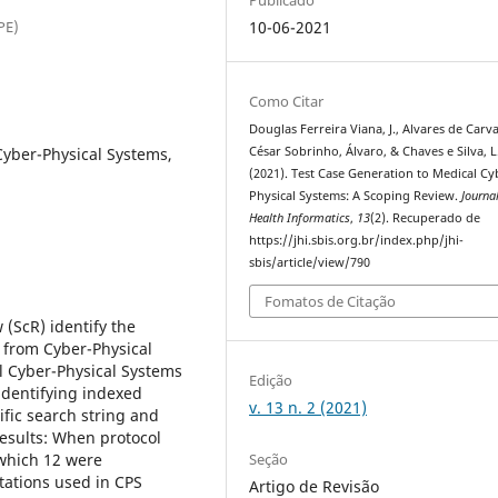
PE)
10-06-2021
Como Citar
Douglas Ferreira Viana, J., Alvares de Carv
Cyber-Physical Systems,
César Sobrinho, Álvaro, & Chaves e Silva, L
(2021). Test Case Generation to Medical Cy
Physical Systems: A Scoping Review.
Journal
Health Informatics
,
13
(2). Recuperado de
https://jhi.sbis.org.br/index.php/jhi-
sbis/article/view/790
Fomatos de Citação
 (ScR) identify the
 from Cyber-Physical
l Cyber-Physical Systems
Edição
dentifying indexed
v. 13 n. 2 (2021)
ific search string and
 Results: When protocol
Seção
which 12 were
tations used in CPS
Artigo de Revisão