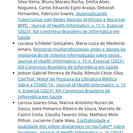
Silva Vieira, Bruno Moraes Rocha, Emília Alves
Nogueira, Carlos Eduardo Egito Araújo, Deborah
Fernandes, Fabrizzio Soares,
Diagnosticando
Tuberculose com Redes Neurais Artificiais e Recursos
BPPC
,
Journal of Health Informatics: v. 15 n. Especial
(2023): XIX Congresso Brasileiro de Informática em
Saúde
Luciana Schleder Gonçalves, Maria Luiza de Medeiros
Amaro,
Registros multiprofissionais antes e depois da
implantação de sistema informatizado sobre sepse
,
Journal of Health Informatics: v. 15 n. Especial (2023):
XIX Congresso Brasileiro de Informática em Saúde
Jedson Gabriel Ferreira de Paula, Rômulo César Silva,
CoviText: Motor de Pesquisa da Literatura Médica
sobre a COVID-19
,
Journal of Health Informatics: v. 15
n. Especial (2023): XIX Congresso Brasileiro de
Informática em Saúde
Larissa Soares-Silva, Marina Antonino Nunes de
Souza, Ivete Pomarico Ribeiro de Souza, Marcelo de
Castro Costa, Claudia Tavares-Silva, Matheus Melo
Pithon, Lucianne Cople Maia,
Confiabilidade e
qualidade dos vídeos disponíveis no YouTube™ sobre
bruxismo
,
Journal of Health Informatics: v. 16 (2024)