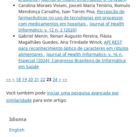
Carolina Moraes Viviani, Josceli Maria Tenório, Romulo
Mendonça Carvalho, Ivan Torres Pisa,
Percepção de
farmacêuticos no uso de tecnologias em processos
com medicamentos em hospitais
,
Journal of Health
Informatics: v. 12 n. 2 (2020)
Gabriel Menin, Renan Augusto Pereira, Flávia
Magalhães Guedes, Ana Trindade Winck,
API REST
para reconhecimento óptico de caracteres em rótulos
alimentares
,
Journal of Health Informatics: v. 16 n.
Especial (2024): Congresso Brasileiro de Informática
em Saúde
<<
<
18
19
20
21
22
23
24
>
>>
Você também pode
iniciar uma pesquisa avançada por
similaridade
para este artigo.
Idioma
English