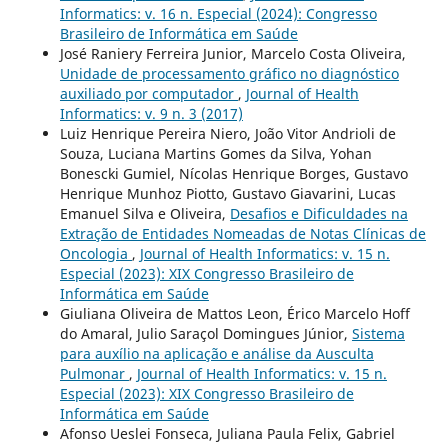
Informatics: v. 16 n. Especial (2024): Congresso
Brasileiro de Informática em Saúde
José Raniery Ferreira Junior, Marcelo Costa Oliveira,
Unidade de processamento gráfico no diagnóstico
auxiliado por computador
,
Journal of Health
Informatics: v. 9 n. 3 (2017)
Luiz Henrique Pereira Niero, João Vitor Andrioli de
Souza, Luciana Martins Gomes da Silva, Yohan
Bonescki Gumiel, Nícolas Henrique Borges, Gustavo
Henrique Munhoz Piotto, Gustavo Giavarini, Lucas
Emanuel Silva e Oliveira,
Desafios e Dificuldades na
Extração de Entidades Nomeadas de Notas Clínicas de
Oncologia
,
Journal of Health Informatics: v. 15 n.
Especial (2023): XIX Congresso Brasileiro de
Informática em Saúde
Giuliana Oliveira de Mattos Leon, Érico Marcelo Hoff
do Amaral, Julio Saraçol Domingues Júnior,
Sistema
para auxílio na aplicação e análise da Ausculta
Pulmonar
,
Journal of Health Informatics: v. 15 n.
Especial (2023): XIX Congresso Brasileiro de
Informática em Saúde
Afonso Ueslei Fonseca, Juliana Paula Felix, Gabriel