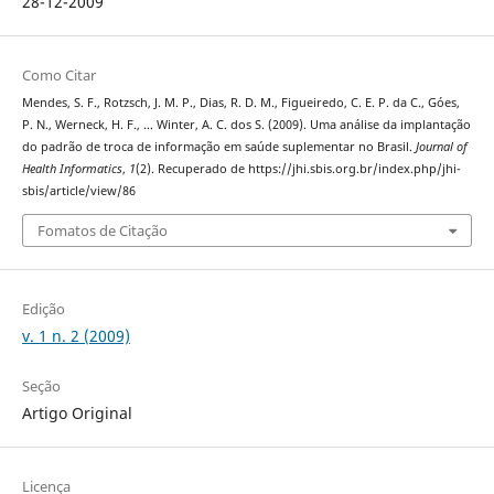
28-12-2009
Como Citar
Mendes, S. F., Rotzsch, J. M. P., Dias, R. D. M., Figueiredo, C. E. P. da C., Góes,
P. N., Werneck, H. F., … Winter, A. C. dos S. (2009). Uma análise da implantação
do padrão de troca de informação em saúde suplementar no Brasil.
Journal of
Health Informatics
,
1
(2). Recuperado de https://jhi.sbis.org.br/index.php/jhi-
sbis/article/view/86
Fomatos de Citação
Edição
v. 1 n. 2 (2009)
Seção
Artigo Original
Licença