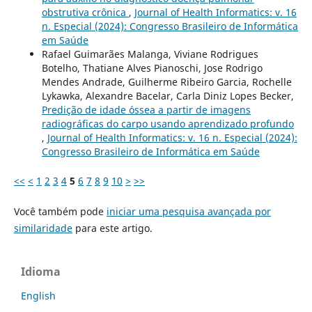
obstrutiva crônica
,
Journal of Health Informatics: v. 16
n. Especial (2024): Congresso Brasileiro de Informática
em Saúde
Rafael Guimarães Malanga, Viviane Rodrigues
Botelho, Thatiane Alves Pianoschi, Jose Rodrigo
Mendes Andrade, Guilherme Ribeiro Garcia, Rochelle
Lykawka, Alexandre Bacelar, Carla Diniz Lopes Becker,
Predição de idade óssea a partir de imagens
radiográficas do carpo usando aprendizado profundo
,
Journal of Health Informatics: v. 16 n. Especial (2024):
Congresso Brasileiro de Informática em Saúde
<<
<
1
2
3
4
5
6
7
8
9
10
>
>>
Você também pode
iniciar uma pesquisa avançada por
similaridade
para este artigo.
Idioma
English