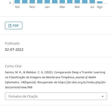
PDF
Publicado
02-07-2022
Como Citar
Santos, M. K., & Webber, C. G. (2022). Comparando Deep e Transfer Learning
na Classificação de Imagens da Membrana Timpânica.
Journal of Health
Informatics
,
14
(Especial). Recuperado de https://jhi.sbis.org.br/index.php/jhi-
sbis/article/view/968
Fomatos de Citação