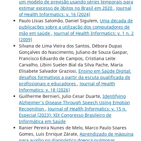
um modelo de previsão usando séries temporais para
estimar excesso de óbitos no Brasil em 2020
,
Journal
of Health Informatics: v. 16 (2024)
Paulo Lísias Salomão, Daniel Sigulem,
Uma década de
publicações sobre a utilização dos computadores de
mão em saúde
,
Journal of Health Informatics: v. 1 n. 2
(2009)
Silvana de Lima Vieira dos Santos, Débora Dupas
Gonçalves do Nascimento, Juliano de Souza Gaspar,
Francisco Eduardo de Campos, Cristiana Leite
Carvalho, Líbini Suelen Bial da Silva Pache, Maria
Elisabete Salvador Graziosi,
Ensino em Saúde Digital:
desafios formativos a partir da escuta qualificada de
profissionais e educadores
,
Journal of Health
Informatics: v. 18 (2026)
Guilherme Bernieri, Julio Cesar Duarte,
Identifying
Alzheimer's Disease Through Speech Using Emotion
Recognition
,
Journal of Health Informatics: v. 15 n.
Especial (2023): XIX Congresso Brasileiro de
Informática em Saúde
Ranier Pereira Nunes de Melo, Marco Paulo Soares
Gomes, Luis Enrique Zárate,
Aprendizado de máquina
para auxílio no diagnóstico doença pulmonar