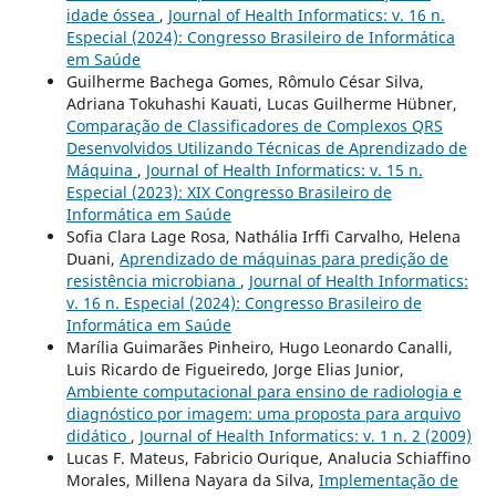
idade óssea
,
Journal of Health Informatics: v. 16 n.
Especial (2024): Congresso Brasileiro de Informática
em Saúde
Guilherme Bachega Gomes, Rômulo César Silva,
Adriana Tokuhashi Kauati, Lucas Guilherme Hübner,
Comparação de Classificadores de Complexos QRS
Desenvolvidos Utilizando Técnicas de Aprendizado de
Máquina
,
Journal of Health Informatics: v. 15 n.
Especial (2023): XIX Congresso Brasileiro de
Informática em Saúde
Sofia Clara Lage Rosa, Nathália Irffi Carvalho, Helena
Duani,
Aprendizado de máquinas para predição de
resistência microbiana
,
Journal of Health Informatics:
v. 16 n. Especial (2024): Congresso Brasileiro de
Informática em Saúde
Marília Guimarães Pinheiro, Hugo Leonardo Canalli,
Luis Ricardo de Figueiredo, Jorge Elias Junior,
Ambiente computacional para ensino de radiologia e
diagnóstico por imagem: uma proposta para arquivo
didático
,
Journal of Health Informatics: v. 1 n. 2 (2009)
Lucas F. Mateus, Fabricio Ourique, Analucia Schiaffino
Morales, Millena Nayara da Silva,
Implementação de