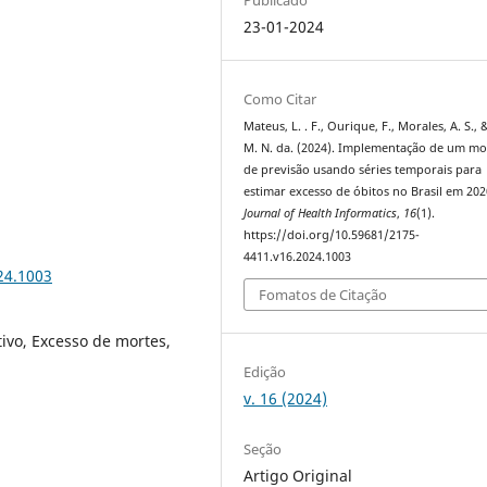
23-01-2024
Como Citar
Mateus, L. . F., Ourique, F., Morales, A. S., &
M. N. da. (2024). Implementação de um m
de previsão usando séries temporais para
estimar excesso de óbitos no Brasil em 202
Journal of Health Informatics
,
16
(1).
https://doi.org/10.59681/2175-
4411.v16.2024.1003
24.1003
Fomatos de Citação
ivo, Excesso de mortes,
Edição
v. 16 (2024)
Seção
Artigo Original