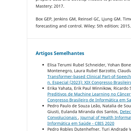
Mastery; 2017.
Box GEP, Jenkins GM, Reinsel GC, Ljung GM. Time
forecasting and control. Wiley; 5th edition; 2015.
Artigos Semelhantes
Elisa Terumi Rubel Schneider, Yohan Bones
Montenegro, Laura Rubel Barzotto, Claud
Transformer-based Clinical Part-of-Speech
n. Especial (2023): XIX Congresso Brasile
Erika Yahata, Erik Paul Winnikow, Ricardo
Preditivos de Machine Learning no Cânc
Congresso Brasileiro de Informática em S
Pedro Paulo de Souza Leão, Natalia de Sous
Giusti, Eulanda Miranda dos Santos,
Detec
Convolucionais
,
Journal of Health Informat
Informática em Saúde - CBIS 2020
Pedro Robles Dutenhefner, Turi Andrade 