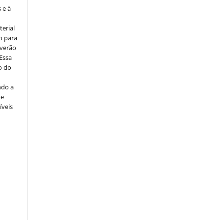
 e à
erial
o para
everão
 Essa
o do
ndo a
ue
íveis