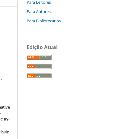
Para Leitores
Para Autores
Para Bibliotecários
Edição Atual
a
-
eative
–
CC BY-
r
ribuir