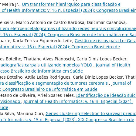
 Meira Jr.,
Um transformer hierárquico para classificação e
 of Health Informatics: v. 16 n. Especial (2024): Congresso Brasilei
eixeira, Marco Antonio de Castro Barbosa, Dalcimar Casanova,
a em eletroencefalogramas utilizando redes neurais convolucionai
 v. 16 n. Especial (2024): Congresso Brasileiro de Informática em S
uarte, Karla Tereza Figueiredo Leite,
Gestão de riscos para Lei Gera
nformatics: v. 16 n. Especial (2024): Congresso Brasileiro de
s Botelho, Thatiane Alves Pianoschi, Carla Diniz Lopes Becker,
m radiografias carpais utilizando modelos YOLO
,
Journal of Health
gresso Brasileiro de Informática em Saúde
es Botelho, Áttila Leães Rodrigues, Carla Diniz Lopes Becker, That
ra classificação e segmentação de tumores cerebrais
,
Journal of
4): Congresso Brasileiro de Informática em Saúde
tano de Oliveira, Ariel Soares Teles,
Identificação de ideação suic
rvisionado
,
Journal of Health Informatics: v. 16 n. Especial (2024):
aúde
da Silva, Mariana Cúri,
Genes clustering selection to survival predic
h Informatics: v. 15 n. Especial (2023): XIX Congresso Brasileiro de