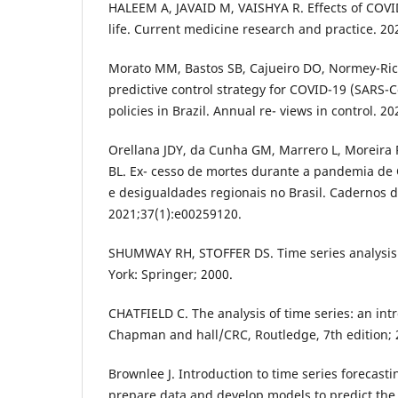
HALEEM A, JAVAID M, VAISHYA R. Effects of COVI
life. Current medicine research and practice. 20
Morato MM, Bastos SB, Cajueiro DO, Normey-Rico
predictive control strategy for COVID-19 (SARS-C
policies in Brazil. Annual re- views in control. 2
Orellana JDY, da Cunha GM, Marrero L, Moreira RI
BL. Ex- cesso de mortes durante a pandemia de 
e desigualdades regionais no Brasil. Cadernos 
2021;37(1):e00259120.
SHUMWAY RH, STOFFER DS. Time series analysis 
York: Springer; 2000.
CHATFIELD C. The analysis of time series: an int
Chapman and hall/CRC, Routledge, 7th edition; 
Brownlee J. Introduction to time series forecast
prepare data and develop models to predict the