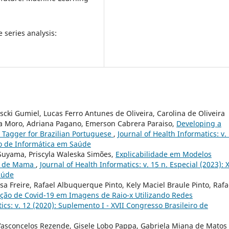
 series analysis:
cki Gumiel, Lucas Ferro Antunes de Oliveira, Carolina de Oliveira
ia Moro, Adriana Pagano, Emerson Cabrera Paraiso,
Developing a
 Tagger for Brazilian Portuguese
,
Journal of Health Informatics: v.
iro de Informática em Saúde
 Suyama, Priscyla Waleska Simões,
Explicabilidade em Modelos
er de Mama
,
Journal of Health Informatics: v. 15 n. Especial (2023): 
aúde
a Freire, Rafael Albuquerque Pinto, Kely Maciel Braule Pinto, Rafa
ção de Covid-19 em Imagens de Raio-x Utilizando Redes
ics: v. 12 (2020): Suplemento I - XVII Congresso Brasileiro de
Vasconcelos Rezende, Gisele Lobo Pappa, Gabriela Miana de Matos