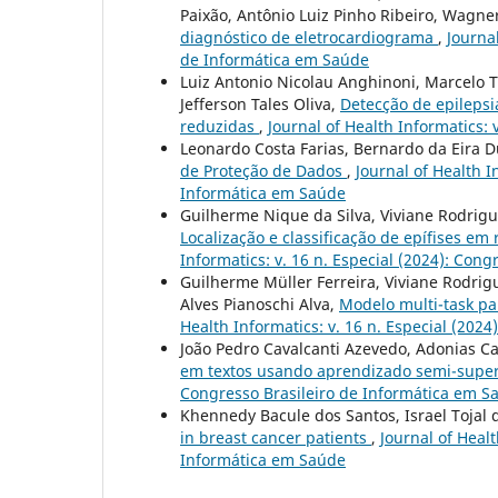
Paixão, Antônio Luiz Pinho Ribeiro, Wagner
diagnóstico de eletrocardiograma
,
Journal
de Informática em Saúde
Luiz Antonio Nicolau Anghinoni, Marcelo T
Jefferson Tales Oliva,
Detecção de epilepsi
reduzidas
,
Journal of Health Informatics:
Leonardo Costa Farias, Bernardo da Eira D
de Proteção de Dados
,
Journal of Health I
Informática em Saúde
Guilherme Nique da Silva, Viviane Rodrigue
Localização e classificação de epífises e
Informatics: v. 16 n. Especial (2024): Con
Guilherme Müller Ferreira, Viviane Rodrigu
Alves Pianoschi Alva,
Modelo multi-task pa
Health Informatics: v. 16 n. Especial (202
João Pedro Cavalcanti Azevedo, Adonias Cae
em textos usando aprendizado semi-supe
Congresso Brasileiro de Informática em S
Khennedy Bacule dos Santos, Israel Tojal 
in breast cancer patients
,
Journal of Healt
Informática em Saúde