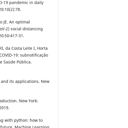
D-19 pandemic in daily
20;10(2):78.
 JE. An optimal
oV-2) social distancing
020;50:417-31.
, da Costa Leite I, Horta
COVID-19: subnotificação
de Saúde Pública.
and its applications. New
roduction. New York:
2019.
ing with python: how to
 future. Machine Learning