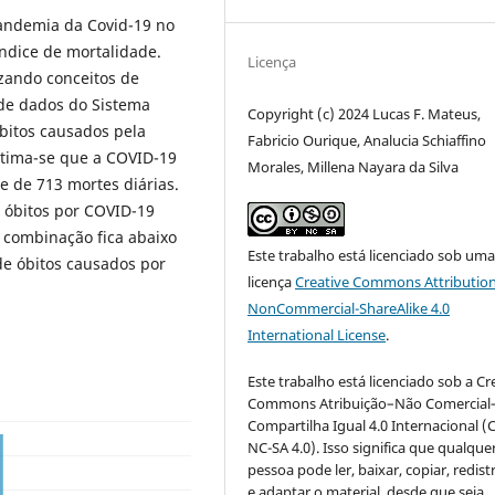
andemia da Covid-19 no
índice de mortalidade.
Licença
zando conceitos de
de dados do Sistema
Copyright (c) 2024 Lucas F. Mateus,
bitos causados pela
Fabricio Ourique, Analucia Schiaffino
stima-se que a COVID-19
Morales, Millena Nayara da Silva
 de 713 mortes diárias.
 óbitos por COVID-19
a combinação fica abaixo
Este trabalho está licenciado sob um
de óbitos causados por
licença
Creative Commons Attribution
NonCommercial-ShareAlike 4.0
International License
.
Este trabalho está licenciado sob a Cr
Commons Atribuição–Não Comercial
Compartilha Igual 4.0 Internacional (
NC-SA 4.0). Isso significa que qualque
pessoa pode ler, baixar, copiar, redist
e adaptar o material, desde que seja