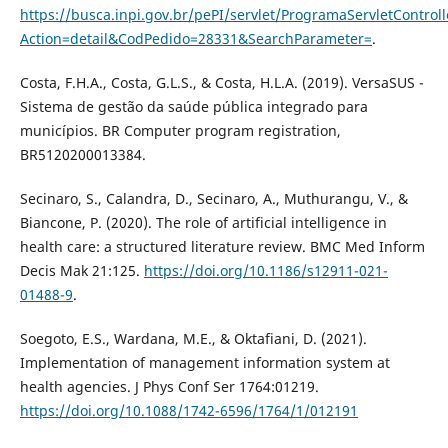
https://busca.inpi.gov.br/pePI/servlet/ProgramaServletControll
Action=detail&CodPedido=28331&SearchParameter=
.
Costa, F.H.A., Costa, G.L.S., & Costa, H.L.A. (2019). VersaSUS -
Sistema de gestão da saúde pública integrado para
municípios. BR Computer program registration,
BR5120200013384.
Secinaro, S., Calandra, D., Secinaro, A., Muthurangu, V., &
Biancone, P. (2020). The role of artificial intelligence in
health care: a structured literature review. BMC Med Inform
Decis Mak 21:125.
https://doi.org/10.1186/s12911-021-
01488-9
.
Soegoto, E.S., Wardana, M.E., & Oktafiani, D. (2021).
Implementation of management information system at
health agencies. J Phys Conf Ser 1764:01219.
https://doi.org/10.1088/1742-6596/1764/1/012191