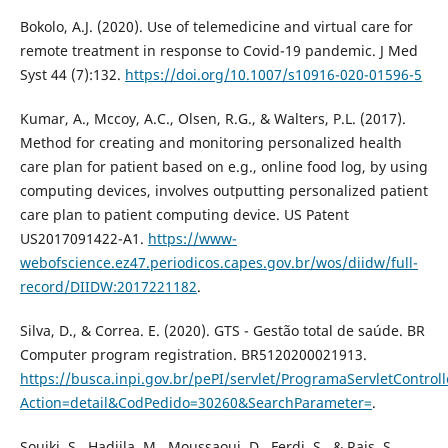
Bokolo, A.J. (2020). Use of telemedicine and virtual care for
remote treatment in response to Covid-19 pandemic. J Med
Syst 44 (7):132.
https://doi.org/10.1007/s10916-020-01596-5
Kumar, A., Mccoy, A.C., Olsen, R.G., & Walters, P.L. (2017).
Method for creating and monitoring personalized health
care plan for patient based on e.g., online food log, by using
computing devices, involves outputting personalized patient
care plan to patient computing device. US Patent
US2017091422-A1.
https://www-
webofscience.ez47.periodicos.capes.gov.br/wos/diidw/full-
record/DIIDW:2017221182
.
Silva, D., & Correa. E. (2020). GTS - Gestão total de saúde. BR
Computer program registration. BR5120200021913.
https://busca.inpi.gov.br/pePI/servlet/ProgramaServletControll
Action=detail&CodPedido=30260&SearchParameter=
.
Souiki, S., Hadjila, M., Moussaoui, D., Ferdi, S., & Rais, S.