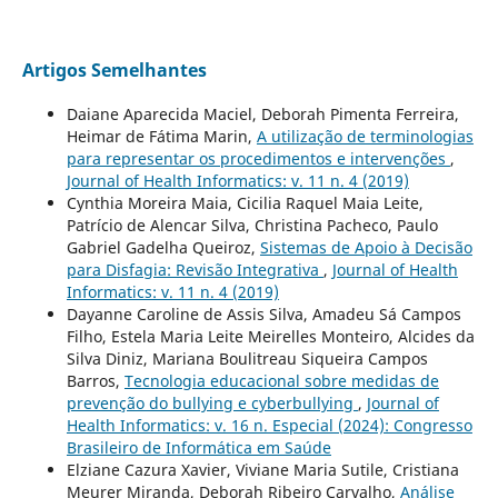
Artigos Semelhantes
Daiane Aparecida Maciel, Deborah Pimenta Ferreira,
Heimar de Fátima Marin,
A utilização de terminologias
para representar os procedimentos e intervenções
,
Journal of Health Informatics: v. 11 n. 4 (2019)
Cynthia Moreira Maia, Cicilia Raquel Maia Leite,
Patrício de Alencar Silva, Christina Pacheco, Paulo
Gabriel Gadelha Queiroz,
Sistemas de Apoio à Decisão
para Disfagia: Revisão Integrativa
,
Journal of Health
Informatics: v. 11 n. 4 (2019)
Dayanne Caroline de Assis Silva, Amadeu Sá Campos
Filho, Estela Maria Leite Meirelles Monteiro, Alcides da
Silva Diniz, Mariana Boulitreau Siqueira Campos
Barros,
Tecnologia educacional sobre medidas de
prevenção do bullying e cyberbullying
,
Journal of
Health Informatics: v. 16 n. Especial (2024): Congresso
Brasileiro de Informática em Saúde
Elziane Cazura Xavier, Viviane Maria Sutile, Cristiana
Meurer Miranda, Deborah Ribeiro Carvalho,
Análise