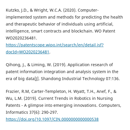
Kutzko, J.D., & Wright, W.C.A. (2020). Computer-
implemented system and methods for predicting the health
and therapeutic behavior of individuals using artificial,
intelligence, smart contracts and blockchain. WO Patent
WO2020236481.
https://patentscope.wipo.int/search/en/detail.jsf?
docId=WO2020236481
.
Qihong, J., & Liming, W. (2019). Application research of
patent information integration and analysis system in the
era of big data[J]. Shandong Industrial Technology 07:136.
Frazier, R.M, Carter-Templeton, H. Wyatt, T.H., Anef, F., &
Wu, L.M. (2019). Current Trends in Robotics in Nursing
Patents - A glimpse into emerging innovations. Computers,
Informatics 37(6): 290-297.
https://doi.org/10.1097/CIN.0000000000000538