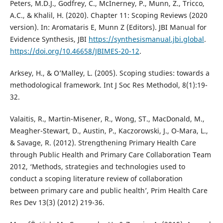
Peters, M.D.J., Godfrey, C., McInerney, P., Munn, Z., Tricco,
A.C., & Khalil, H. (2020). Chapter 11: Scoping Reviews (2020
version). In: Aromataris E, Munn Z (Editors). JBI Manual for
Evidence Synthesis, JBI
https://synthesismanual.jbi.global
.
https://doi.org/10.46658/JBIMES-20-12
.
Arksey, H., & O’Malley, L. (2005). Scoping studies: towards a
methodological framework. Int J Soc Res Methodol, 8(1):19-
32.
Valaitis, R., Martin-Misener, R., Wong, ST., MacDonald, M.,
Meagher-Stewart, D., Austin, P., Kaczorowski, J., O-Mara, L.,
& Savage, R. (2012). Strengthening Primary Health Care
through Public Health and Primary Care Collaboration Team
2012, ‘Methods, strategies and technologies used to
conduct a scoping literature review of collaboration
between primary care and public health’, Prim Health Care
Res Dev 13(3) (2012) 219-36.