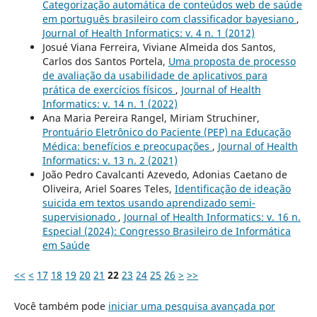
Categorização automática de conteúdos web de saúde
em português brasileiro com classificador bayesiano
,
Journal of Health Informatics: v. 4 n. 1 (2012)
Josué Viana Ferreira, Viviane Almeida dos Santos,
Carlos dos Santos Portela,
Uma proposta de processo
de avaliação da usabilidade de aplicativos para
prática de exercícios físicos
,
Journal of Health
Informatics: v. 14 n. 1 (2022)
Ana Maria Pereira Rangel, Miriam Struchiner,
Prontuário Eletrônico do Paciente (PEP) na Educação
Médica: benefícios e preocupações
,
Journal of Health
Informatics: v. 13 n. 2 (2021)
João Pedro Cavalcanti Azevedo, Adonias Caetano de
Oliveira, Ariel Soares Teles,
Identificação de ideação
suicida em textos usando aprendizado semi-
supervisionado
,
Journal of Health Informatics: v. 16 n.
Especial (2024): Congresso Brasileiro de Informática
em Saúde
<<
<
17
18
19
20
21
22
23
24
25
26
>
>>
Você também pode
iniciar uma pesquisa avançada por