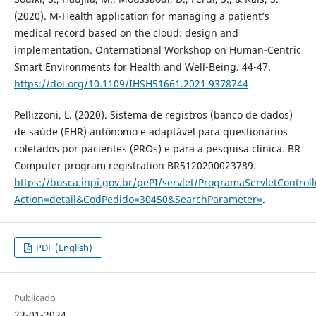
(2020). M-Health application for managing a patient’s
medical record based on the cloud: design and
implementation. Onternational Workshop on Human-Centric
Smart Environments for Health and Well-Being. 44-47.
https://doi.org/10.1109/IHSH51661.2021.9378744
Pellizzoni, L. (2020). Sistema de registros (banco de dados)
de saúde (EHR) autônomo e adaptável para questionários
coletados por pacientes (PROs) e para a pesquisa clínica. BR
Computer program registration BR5120200023789.
https://busca.inpi.gov.br/pePI/servlet/ProgramaServletControll
Action=detail&CodPedido=30450&SearchParameter=
.
PDF (English)
Publicado
23-01-2024