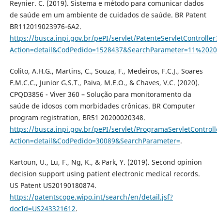
Reynier. C. (2019). Sistema e método para comunicar dados
de saúde em um ambiente de cuidados de saúde. BR Patent
BR112019023976-6A2.
https://busca.inpi.gov.br/pePI/servlet/PatenteServletController
Action=detail&CodPedido=1528437&SearchParameter=11%2
Colito, A.H.G., Martins, C., Souza, F., Medeiros, F.C.J., Soares
F.M.C.C., Junior G.S.T., Paiva, M.E.O., & Chaves, V.C. (2020).
CPQD3856 - Viver 360 – Solução para monitoramento da
saúde de idosos com morbidades crônicas. BR Computer
program registration, BR51 20200020348.
https://busca.inpi.gov.br/pePI/servlet/ProgramaServletControll
Action=detail&CodPedido=30089&SearchParameter=
.
Kartoun, U., Lu, F., Ng, K., & Park, Y. (2019). Second opinion
decision support using patient electronic medical records.
US Patent US20190180874.
https://patentscope.wipo.int/search/en/detail.jsf?
docId=US243321612
.