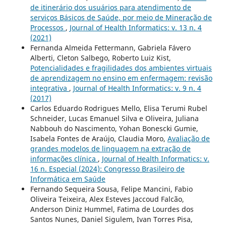
de itinerário dos usuários para atendimento de
serviços Básicos de Saúde, por meio de Mineração de
Processos
,
Journal of Health Informatics: v. 13 n. 4
(2021)
Fernanda Almeida Fettermann, Gabriela Fávero
Alberti, Cleton Salbego, Roberto Luiz Kist,
Potencialidades e fragilidades dos ambientes virtuais
de aprendizagem no ensino em enfermagem: revisão
integrativa
,
Journal of Health Informatics: v. 9 n. 4
(2017)
Carlos Eduardo Rodrigues Mello, Elisa Terumi Rubel
Schneider, Lucas Emanuel Silva e Oliveira, Juliana
Nabbouh do Nascimento, Yohan Bonescki Gumie,
Isabela Fontes de Araújo, Claudia Moro,
Avaliação de
grandes modelos de linguagem na extração de
informações clínica
,
Journal of Health Informatics: v.
16 n. Especial (2024): Congresso Brasileiro de
Informática em Saúde
Fernando Sequeira Sousa, Felipe Mancini, Fabio
Oliveira Teixeira, Alex Esteves Jaccoud Falcão,
Anderson Diniz Hummel, Fatima de Lourdes dos
Santos Nunes, Daniel Sigulem, Ivan Torres Pisa,