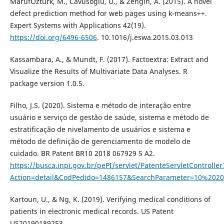
MarufÖztürk, M., Cavusoglu, U., & Zengin, A. (2015). A novel
defect prediction method for web pages using k-means++.
Expert Systems with Applications 42(19).
https://doi.org/6496-6506
. 10.1016/j.eswa.2015.03.013
Kassambara, A., & Mundt, F. (2017). Factoextra: Extract and
Visualize the Results of Multivariate Data Analyses. R
package version 1.0.5.
Filho, J.S. (2020). Sistema e método de interação entre
usuário e serviço de gestão de saúde, sistema e método de
estratificação de nivelamento de usuários e sistema e
método de definição de gerenciamento de modelo de
cuidado. BR Patent BR10 2018 067929 5 A2.
https://busca.inpi.gov.br/pePI/servlet/PatenteServletController
Action=detail&CodPedido=1486157&SearchParameter=10%2
Kartoun, U., & Ng, K. (2019). Verifying medical conditions of
patients in electronic medical records. US Patent
US20190189253.