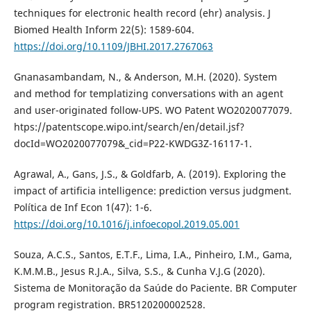
techniques for electronic health record (ehr) analysis. J
Biomed Health Inform 22(5): 1589-604.
https://doi.org/10.1109/JBHI.2017.2767063
Gnanasambandam, N., & Anderson, M.H. (2020). System
and method for templatizing conversations with an agent
and user-originated follow-UPS. WO Patent WO2020077079.
htps://patentscope.wipo.int/search/en/detail.jsf?
docId=WO2020077079&_cid=P22-KWDG3Z-16117-1.
Agrawal, A., Gans, J.S., & Goldfarb, A. (2019). Exploring the
impact of artificia intelligence: prediction versus judgment.
Política de Inf Econ 1(47): 1-6.
https://doi.org/10.1016/j.infoecopol.2019.05.001
Souza, A.C.S., Santos, E.T.F., Lima, I.A., Pinheiro, I.M., Gama,
K.M.M.B., Jesus R.J.A., Silva, S.S., & Cunha V.J.G (2020).
Sistema de Monitoração da Saúde do Paciente. BR Computer
program registration. BR5120200002528.