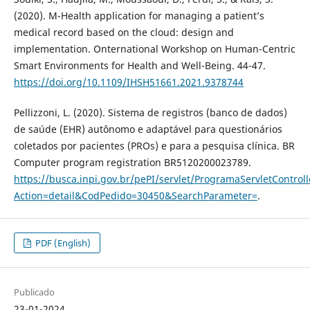
(2020). M-Health application for managing a patient’s
medical record based on the cloud: design and
implementation. Onternational Workshop on Human-Centric
Smart Environments for Health and Well-Being. 44-47.
https://doi.org/10.1109/IHSH51661.2021.9378744
Pellizzoni, L. (2020). Sistema de registros (banco de dados)
de saúde (EHR) autônomo e adaptável para questionários
coletados por pacientes (PROs) e para a pesquisa clínica. BR
Computer program registration BR5120200023789.
https://busca.inpi.gov.br/pePI/servlet/ProgramaServletControll
Action=detail&CodPedido=30450&SearchParameter=
.
PDF (English)
Publicado
23-01-2024