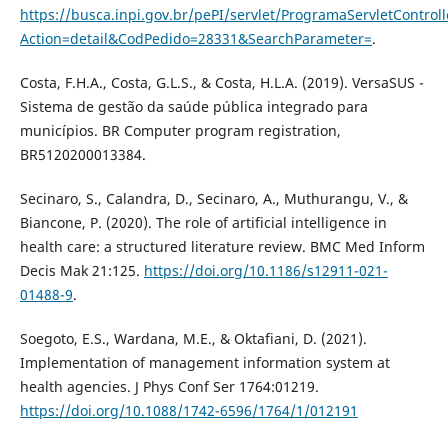
https://busca.inpi.gov.br/pePI/servlet/ProgramaServletControll
Action=detail&CodPedido=28331&SearchParameter=
.
Costa, F.H.A., Costa, G.L.S., & Costa, H.L.A. (2019). VersaSUS -
Sistema de gestão da saúde pública integrado para
municípios. BR Computer program registration,
BR5120200013384.
Secinaro, S., Calandra, D., Secinaro, A., Muthurangu, V., &
Biancone, P. (2020). The role of artificial intelligence in
health care: a structured literature review. BMC Med Inform
Decis Mak 21:125.
https://doi.org/10.1186/s12911-021-
01488-9
.
Soegoto, E.S., Wardana, M.E., & Oktafiani, D. (2021).
Implementation of management information system at
health agencies. J Phys Conf Ser 1764:01219.
https://doi.org/10.1088/1742-6596/1764/1/012191