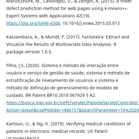
MarufÖztürk, M., Cavusoglu, U., & Zengin, A. (2015). A novel
defect prediction method for web pages using k-means++.
Expert Systems with Applications 42(19).
https://doi.org/6496-6506
. 10.1016/j.eswa.2015.03.013
Kassambara, A., & Mundt, F. (2017). Factoextra: Extract and
Visualize the Results of Multivariate Data Analyses. R
package version 1.0.5.
Filho, J.S. (2020). Sistema e método de interação entre
usuário e serviço de gestão de saúde, sistema e método de
estratificação de nivelamento de usuários e sistema e
método de definição de gerenciamento de modelo de
cuidado. BR Patent BR10 2018 067929 5 A2.
https://busca.inpi.gov.br/pePI/servlet/PatenteServletController
Action=detail&CodPedido=1486157&SearchParameter=10%2
Kartoun, U., & Ng, K. (2019). Verifying medical conditions of
patients in electronic medical records. US Patent
US20190189253.