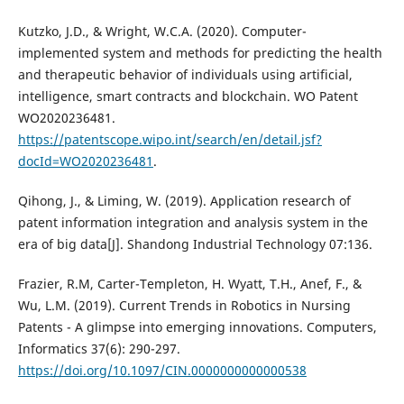
Kutzko, J.D., & Wright, W.C.A. (2020). Computer-
implemented system and methods for predicting the health
and therapeutic behavior of individuals using artificial,
intelligence, smart contracts and blockchain. WO Patent
WO2020236481.
https://patentscope.wipo.int/search/en/detail.jsf?
docId=WO2020236481
.
Qihong, J., & Liming, W. (2019). Application research of
patent information integration and analysis system in the
era of big data[J]. Shandong Industrial Technology 07:136.
Frazier, R.M, Carter-Templeton, H. Wyatt, T.H., Anef, F., &
Wu, L.M. (2019). Current Trends in Robotics in Nursing
Patents - A glimpse into emerging innovations. Computers,
Informatics 37(6): 290-297.
https://doi.org/10.1097/CIN.0000000000000538