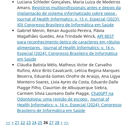
Luciana Schleder Gonçalves, Maria Luiza de Medeiros
Amaro,
Registros multiprofissionais antes e depois da
implantação de sistema informatizado sobre sepse
,
Journal of Health Informatics: v. 15 n. Especial (2023):
XIX Congresso Brasileiro de Informática em Saúde
Gabriel Menin, Renan Augusto Pereira, Flávia
Magalhães Guedes, Ana Trindade Winck,
API REST
para reconhecimento óptico de caracteres em rótulos
alimentares
,
Journal of Health Informatics: v. 16 n.
Especial (2024): Congresso Brasileiro de Informática
em Saúde
Cláudia Batista Mélo, Matheus Victor de Carvalho
Rufino, Alice Brito Cavalcanti, Letícia Regina Marques
Beserra, Eduarda Gomes Onofre de Araújo, Ana Ligya
Monteiro Soares, Livia Ayres da Costa, Eduardo Dalle
Piagge Filho, Clauirton de Albuquerque Siebra,
Carmem Silvia Laureano Dalle Piagge,
ChatGPT na
Odontologia: uma revisão de escopo
,
Journal of
Health Informatics: v. 16 n. Especial (2024): Congresso
Brasileiro de Informática em Saúde
<<
<
21
22
23
24
25
26
27
28
>
>>