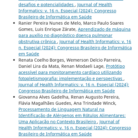
desafios e potencialidades
,
Journal of Health
Informatics: v. 16 n. Especial (2024): Congresso
Brasileiro de Informática em Saúde
Ranier Pereira Nunes de Melo, Marco Paulo Soares
Gomes, Luis Enrique Zárate,
Aprendizado de máquina
para auxílio no diagnóstico doença pulmonar
obstrutiva crônica
,
Journal of Health Informatics: v. 16
n. Especial (2024): Congresso Brasileiro de Informática
em Saúde
Renata Coelho Borges, Wemerson Delcio Parreira,
Daniel Lira da Mata, Renan Modaeli Lage,
Protótipo
acessível para monitoramento cardíaco utilizando
fotopletismografia: implementação e perspectivas
,
Journal of Health Informatics: v. 16 n. Especial (2024):
Congresso Brasileiro de Informática em Saúde
Giovanna Alves Gadelha, Renan Augusto Pereira,
Flávia Magalhães Guedes, Ana Trindade Winck,
Processamento de Linguagem Natural na
Identificação de Alérgenos em Rótulos Alimentares:
Uma Aplicação no Contexto Brasileiro
,
Journal of
Health Informatics: v. 16 n. Especial (2024): Congresso
Brasileiro de Informática em Saúde