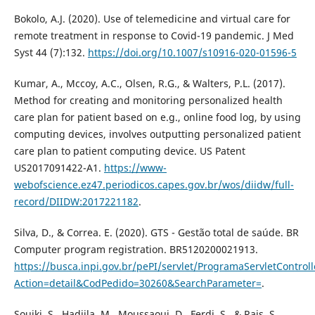
Bokolo, A.J. (2020). Use of telemedicine and virtual care for
remote treatment in response to Covid-19 pandemic. J Med
Syst 44 (7):132.
https://doi.org/10.1007/s10916-020-01596-5
Kumar, A., Mccoy, A.C., Olsen, R.G., & Walters, P.L. (2017).
Method for creating and monitoring personalized health
care plan for patient based on e.g., online food log, by using
computing devices, involves outputting personalized patient
care plan to patient computing device. US Patent
US2017091422-A1.
https://www-
webofscience.ez47.periodicos.capes.gov.br/wos/diidw/full-
record/DIIDW:2017221182
.
Silva, D., & Correa. E. (2020). GTS - Gestão total de saúde. BR
Computer program registration. BR5120200021913.
https://busca.inpi.gov.br/pePI/servlet/ProgramaServletControll
Action=detail&CodPedido=30260&SearchParameter=
.
Souiki, S., Hadjila, M., Moussaoui, D., Ferdi, S., & Rais, S.