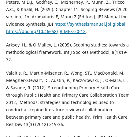
Peters, M.D.J., Godfrey, C., McInerney, P., Munn, Z., Tricco,
A.C., & Khalil, H. (2020). Chapter 11: Scoping Reviews (2020
version). In: Aromataris E, Munn Z (Editors). JBI Manual for
Evidence Synthesis, JBI
https://synthesismanual.jbi.global
.
https://doi.org/10.46658/JBIMES-20-12
.
Arksey, H., & O’Malley, L. (2005). Scoping studies: towards a
methodological framework. Int J Soc Res Methodol, 8(1):19-
32.
Valaitis, R., Martin-Misener, R., Wong, ST., MacDonald, M.,
Meagher-Stewart, D., Austin, P., Kaczorowski, J., O-Mara, L.,
& Savage, R. (2012). Strengthening Primary Health Care
through Public Health and Primary Care Collaboration Team
2012, ‘Methods, strategies and technologies used to
conduct a scoping literature review of collaboration
between primary care and public health’, Prim Health Care
Res Dev 13(3) (2012) 219-36.