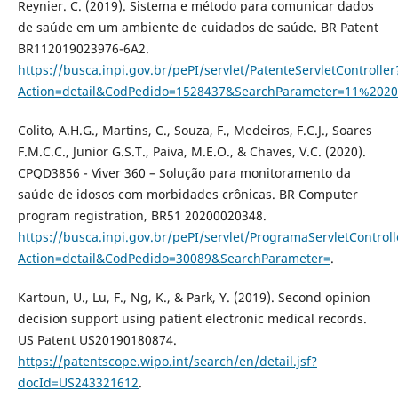
Reynier. C. (2019). Sistema e método para comunicar dados
de saúde em um ambiente de cuidados de saúde. BR Patent
BR112019023976-6A2.
https://busca.inpi.gov.br/pePI/servlet/PatenteServletController
Action=detail&CodPedido=1528437&SearchParameter=11%2
Colito, A.H.G., Martins, C., Souza, F., Medeiros, F.C.J., Soares
F.M.C.C., Junior G.S.T., Paiva, M.E.O., & Chaves, V.C. (2020).
CPQD3856 - Viver 360 – Solução para monitoramento da
saúde de idosos com morbidades crônicas. BR Computer
program registration, BR51 20200020348.
https://busca.inpi.gov.br/pePI/servlet/ProgramaServletControll
Action=detail&CodPedido=30089&SearchParameter=
.
Kartoun, U., Lu, F., Ng, K., & Park, Y. (2019). Second opinion
decision support using patient electronic medical records.
US Patent US20190180874.
https://patentscope.wipo.int/search/en/detail.jsf?
docId=US243321612
.