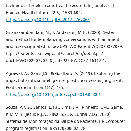
techniques for electronic health record (ehr) analysis. J
Biomed Health Inform 22(5): 1589-604.
https://doi.org/10.1109/JBHI.2017.2767063
Gnanasambandam, N., & Anderson, M.H. (2020). System
and method for templatizing conversations with an agent
and user-originated follow-UPS. WO Patent WO2020077079.
htps://patentscope.wipo.int/search/en/detail.jsf?
docId=WO2020077079&_cid=P22-KWDG3Z-16117-1.
Agrawal, A., Gans, J.S., & Goldfarb, A. (2019). Exploring the
impact of artificia intelligence: prediction versus judgment.
Política de Inf Econ 1(47): 1-6.
https://doi.org/10.1016/j.infoecopol.2019.05.001
Souza, A.C.S., Santos, E.T.F., Lima, I.A., Pinheiro, I.M., Gama,
K.M.M.B., Jesus R.J.A., Silva, S.S., & Cunha V.J.G (2020).
Sistema de Monitoração da Saúde do Paciente. BR Computer
program registration. BR5120200002528.