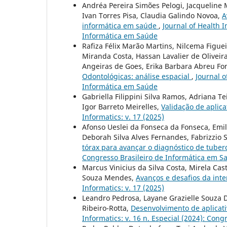
Andréa Pereira Simões Pelogi, Jacqueline 
Ivan Torres Pisa, Claudia Galindo Novoa,
A
informática em saúde
,
Journal of Health I
Informática em Saúde
Rafiza Félix Marão Martins, Nilcema Figue
Miranda Costa, Hassan Lavalier de Oliveir
Angeiras de Goes, Erika Barbara Abreu F
Odontológicas: análise espacial
,
Journal o
Informática em Saúde
Gabriella Filippini Silva Ramos, Adriana Te
Igor Barreto Meirelles,
Validação de aplic
Informatics: v. 17 (2025)
Afonso Ueslei da Fonseca da Fonseca, Emili
Deborah Silva Alves Fernandes, Fabrizzio 
tórax para avançar o diagnóstico de tube
Congresso Brasileiro de Informática em S
Marcus Vinicius da Silva Costa, Mirela Ca
Souza Mendes,
Avanços e desafios da int
Informatics: v. 17 (2025)
Leandro Pedrosa, Layane Grazielle Souza D
Ribeiro-Rotta,
Desenvolvimento de aplicati
Informatics: v. 16 n. Especial (2024): Con