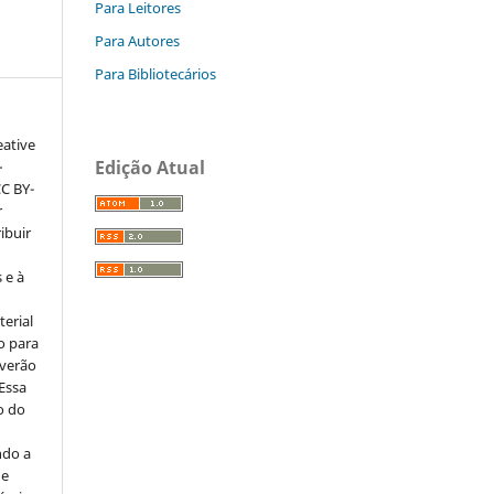
Para Leitores
Para Autores
Para Bibliotecários
eative
Edição Atual
–
CC BY-
r
ribuir
 e à
erial
o para
everão
 Essa
o do
ndo a
ue