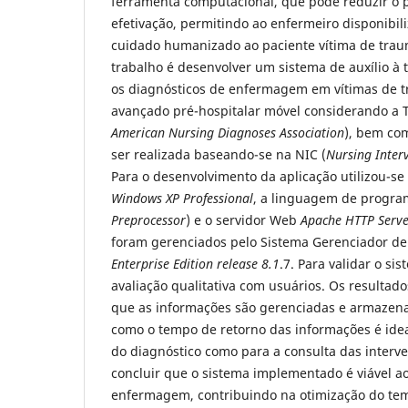
ferramenta computacional, que pode reduzir o 
efetivação, permitindo ao enfermeiro disponibil
cuidado humanizado ao paciente vítima de trau
trabalho é desenvolver um sistema de auxílio à
os diagnósticos de enfermagem em vítimas de 
avançado pré-hospitalar móvel considerando a
American Nursing Diagnoses Association
), bem co
ser realizada baseando-se na NIC (
Nursing Interv
Para o desenvolvimento da aplicação utilizou-se
Windows XP Professional
, a linguagem de progra
Preprocessor
) e o servidor Web
Apache HTTP Serv
foram gerenciados pelo Sistema Gerenciador d
Enterprise Edition release 8.1
.7. Para validar o si
avaliação qualitativa com usuários. Os resulta
que as informações são gerenciadas e armazen
como o tempo de retorno das informações é ideal
do diagnóstico como para a consulta das interve
concluir que o sistema implementado é viável ao
enfermagem, contribuindo na otimização do te