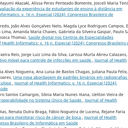
Mayumi Akazaki, Alissa Peres Penteado Bomente, Josceli Maria Tenó
valiação da experiência de estudantes de ensino à distância em
nformatics: v. 16 n. Especial (2024): Congresso Brasileiro de
iredo, João Alves Gonçalves Neto, Magda Lyce Rodrigues Campos, E
a Lima, Amanda Maria Chaves, Gabriela da Silveira Gaspar, Paulo S
onseca Thomaz,
Saúde digital nos Centros de Especialidades
f Health Informatics: v. 16 n. Especial (2024): Congresso Brasileiro 
ixeira Reis, Jorge Luiz Lima da Silva, Larissa Murta Abreu Calazans,
ativo móvel para controle de infecções em saúde
,
Journal of Health
a Alves Nogueira, Ana Luisa de Bastos Chagas, Juliana Paula Felix,
Soares,
Uma nova abordagem de padrões binários em radiografias
rculose
,
Journal of Health Informatics: v. 16 n. Especial (2024):
aúde
stro Santos Camargos, Sônia Maria Nunes Viana, Ueliton Vieira de
eroperabilidade no Sistema Único de Saúde
,
Journal of Health
ias, Renata Dutra Braga, Fábio Nogueira de Lucena, Rejane Faria
vo para monitorar risco de câncer de boca
,
Journal of Health
gresso Brasileiro de Informática em Saúde