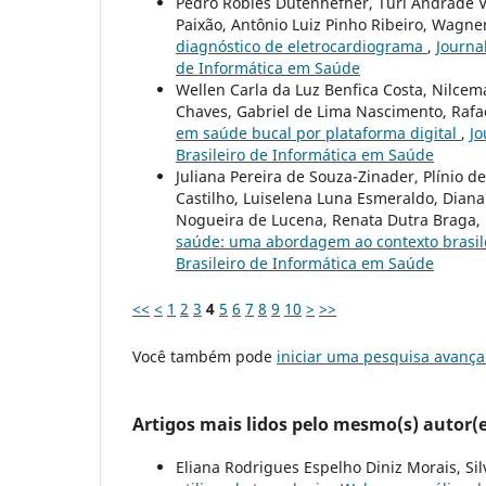
Pedro Robles Dutenhefner, Turi Andrade 
Paixão, Antônio Luiz Pinho Ribeiro, Wagner
diagnóstico de eletrocardiograma
,
Journal
de Informática em Saúde
Wellen Carla da Luz Benfica Costa, Nilce
Chaves, Gabriel de Lima Nascimento, Rafa
em saúde bucal por plataforma digital
,
Jo
Brasileiro de Informática em Saúde
Juliana Pereira de Souza-Zinader, Plínio de
Castilho, Luiselena Luna Esmeraldo, Diana
Nogueira de Lucena, Renata Dutra Braga,
saúde: uma abordagem ao contexto brasil
Brasileiro de Informática em Saúde
<<
<
1
2
3
4
5
6
7
8
9
10
>
>>
Você também pode
iniciar uma pesquisa avança
Artigos mais lidos pelo mesmo(s) autor(e
Eliana Rodrigues Espelho Diniz Morais, Silv