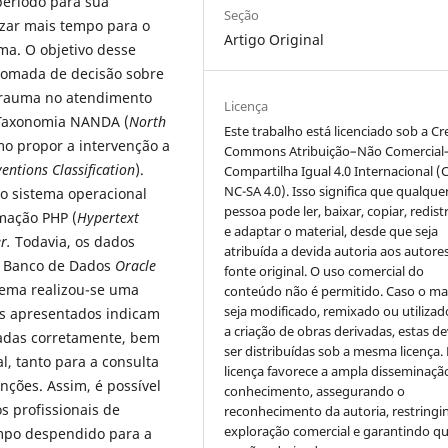
período para sua
Seção
izar mais tempo para o
Artigo Original
ma. O objetivo desse
 tomada de decisão sobre
trauma no atendimento
Licença
 Taxonomia NANDA (
North
Este trabalho está licenciado sob a Cr
mo propor a intervenção a
Commons Atribuição–Não Comercial
entions Classification
).
Compartilha Igual 4.0 Internacional (
NC-SA 4.0). Isso significa que qualque
 o sistema operacional
pessoa pode ler, baixar, copiar, redist
mação PHP (
Hypertext
e adaptar o material, desde que seja
er.
Todavia, os dados
atribuída a devida autoria aos autores
e Banco de Dados
Oracle
fonte original. O uso comercial do
stema realizou-se uma
conteúdo não é permitido. Caso o mat
seja modificado, remixado ou utilizad
dos apresentados indicam
a criação de obras derivadas, estas d
adas corretamente, bem
ser distribuídas sob a mesma licença.
, tanto para a consulta
licença favorece a ampla disseminaçã
nções. Assim, é possível
conhecimento, assegurando o
s profissionais de
reconhecimento da autoria, restringi
exploração comercial e garantindo q
mpo despendido para a