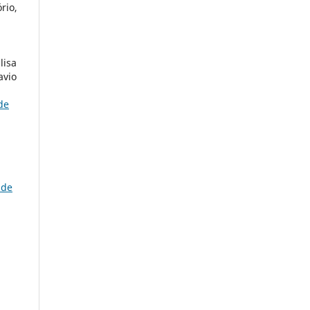
rio,
lisa
avio
de
 de