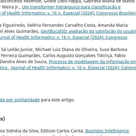
Vasconcelos Rezende, Gisele Lobo Pappa, Gabriela Miana de Matos
 Meira Jr.,
Um transformer hierárquico para classificação e
 of Health Informatics: v. 16 n. Especial (2024): Congresso Brasilei
ma Figueiredo, Valéria Fernandes Carvalho Costa, Amanda Maria
el Alves Guimarães,
GestBucalSD: avaliação da satisfação do usuár
urnal of Health Informatics: v. 16 n. Especial (2024): Congresso
 Sá Leitão Junior, Michael Luiz Diana de Oliveira, Suse Barbosa
 Ferreira Guimarães, Carlos Augusto Gonçalves Tibiriçá, Fábio
 Dandra Alves de Souza,
Processo de modelagem da informação e
eiro
,
Journal of Health Informatics: v. 16 n. Especial (2024): Congr
da por similaridade
para este artigo.
s)
ia Sidnéia da Silva, Edilson Carlos Caritá,
Business Intelligence