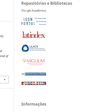
Repositórios e Bibliotecas
10).
el
urnal of
Informações