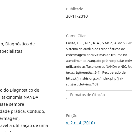
Publicado
30-11-2010
Como Citar
ão, Diagnóstico de
Carita, E. C., Nini, R. A., & Melo, A. de S. (20
Sistema de auxílio aos diagnósticos de
pecialistas
enfermagem para vítimas de trauma no
atendimento avançado pré-hospitalar móv
utilizando as Taxonomias NANDA e NIC.
Jo
Health Informatics
,
2
(4). Recuperado de
https://jhi.sbis.org.br/index.php/jhi-
sbis/article/view/108
o do Diagnóstico de
Fomatos de Citação
 à taxonomia NANDA
quase sempre
idade prática. Contudo,
Edição
nfermagem,
v. 2 n. 4 (2010)
ável a utilização de uma