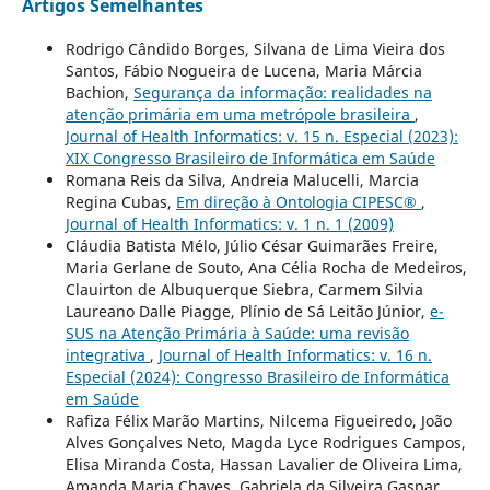
Artigos Semelhantes
Rodrigo Cândido Borges, Silvana de Lima Vieira dos
Santos, Fábio Nogueira de Lucena, Maria Márcia
Bachion,
Segurança da informação: realidades na
atenção primária em uma metrópole brasileira
,
Journal of Health Informatics: v. 15 n. Especial (2023):
XIX Congresso Brasileiro de Informática em Saúde
Romana Reis da Silva, Andreia Malucelli, Marcia
Regina Cubas,
Em direção à Ontologia CIPESC®
,
Journal of Health Informatics: v. 1 n. 1 (2009)
Cláudia Batista Mélo, Júlio César Guimarães Freire,
Maria Gerlane de Souto, Ana Célia Rocha de Medeiros,
Clauirton de Albuquerque Siebra, Carmem Silvia
Laureano Dalle Piagge, Plínio de Sá Leitão Júnior,
e-
SUS na Atenção Primária à Saúde: uma revisão
integrativa
,
Journal of Health Informatics: v. 16 n.
Especial (2024): Congresso Brasileiro de Informática
em Saúde
Rafiza Félix Marão Martins, Nilcema Figueiredo, João
Alves Gonçalves Neto, Magda Lyce Rodrigues Campos,
Elisa Miranda Costa, Hassan Lavalier de Oliveira Lima,
Amanda Maria Chaves, Gabriela da Silveira Gaspar,