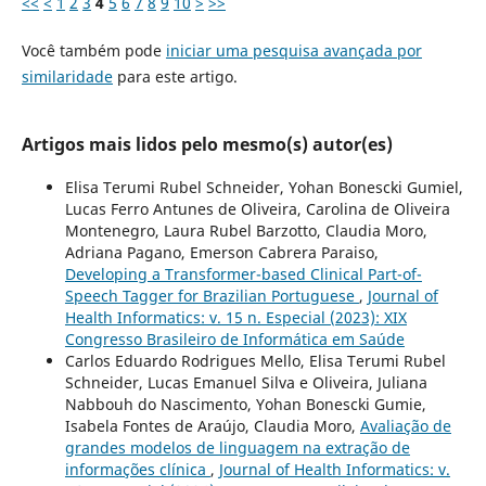
<<
<
1
2
3
4
5
6
7
8
9
10
>
>>
Você também pode
iniciar uma pesquisa avançada por
similaridade
para este artigo.
Artigos mais lidos pelo mesmo(s) autor(es)
Elisa Terumi Rubel Schneider, Yohan Bonescki Gumiel,
Lucas Ferro Antunes de Oliveira, Carolina de Oliveira
Montenegro, Laura Rubel Barzotto, Claudia Moro,
Adriana Pagano, Emerson Cabrera Paraiso,
Developing a Transformer-based Clinical Part-of-
Speech Tagger for Brazilian Portuguese
,
Journal of
Health Informatics: v. 15 n. Especial (2023): XIX
Congresso Brasileiro de Informática em Saúde
Carlos Eduardo Rodrigues Mello, Elisa Terumi Rubel
Schneider, Lucas Emanuel Silva e Oliveira, Juliana
Nabbouh do Nascimento, Yohan Bonescki Gumie,
Isabela Fontes de Araújo, Claudia Moro,
Avaliação de
grandes modelos de linguagem na extração de
informações clínica
,
Journal of Health Informatics: v.