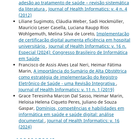
adesão ao tratamento de saúde – revisão sistemática
da literatura
,
Journal of Health Informatics: v. 4 n. 4
(2012)
Liliane Sugimoto, Cláudia Weber, Sadi Hockmüller,
Mauricio Leser Casella, Luciana Raupp Rios
Wohlgemuth, Melina Silva de Loreto,
Implementação
de certificação digital aumenta eficiência em hospital
universitário
,
Journal of Health Informatics: v. 16 n.
Especial (2024): Congresso Brasileiro de Informática
em Saúde
Francisco de Assis Alves Leal Neri, Heimar Fátima
Marin,
A importância do Sumário de Alta Obstétrica
como estratégia de implementação do Registro
Eletrônico de Saúde - uma Revisão Integrativa
,
Journal of Health Informatics: v. 11 n. 1 (2019)
Grace Teresinha Marcon Dal Sasso, Heimar Marin,
Heloisa Helena Ciqueto Peres, Juliano de Souza
Gaspar,
Domínios, competências e habilidades em
informática em saúde e saúde digital: análise
documental
,
Journal of Health Informatics: v. 16
(2024)