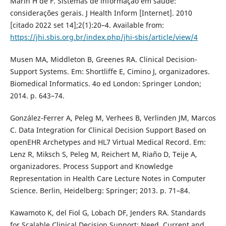
Marin H de F. Sistemas de informação em saúde:
considerações gerais. J Health Inform [Internet]. 2010
[citado 2022 set 14];2(1):20–4. Available from:
https://jhi.sbis.org.br/index.php/jhi-sbis/article/view/4
Musen MA, Middleton B, Greenes RA. Clinical Decision-
Support Systems. Em: Shortliffe E, Cimino J, organizadores.
Biomedical Informatics. 4o ed London: Springer London;
2014. p. 643–74.
González-Ferrer A, Peleg M, Verhees B, Verlinden JM, Marcos
C. Data Integration for Clinical Decision Support Based on
openEHR Archetypes and HL7 Virtual Medical Record. Em:
Lenz R, Miksch S, Peleg M, Reichert M, Riaño D, Teije A,
organizadores. Process Support and Knowledge
Representation in Health Care Lecture Notes in Computer
Science. Berlin, Heidelberg: Springer; 2013. p. 71–84.
Kawamoto K, del Fiol G, Lobach DF, Jenders RA. Standards
for Scalable Clinical Decision Support: Need, Current and