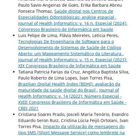
Paulo Savio Angeiras de Goes, Erika Barbara Abreu
Fonseca Thomaz,
Saúde digital nos Centros de
Especialidades Odontológicas: análise espacial
,
Journal of Health Informatics: v. 16 n. Especial (2024):
Congresso Brasileiro de Informática em Saúde
Luis Felipe de Lima, Flávia Meireles, Leticia Peres,
Tecnologias De Engenharia de Software para o
Desenvolvimento de Sistemas de Saúde de Código
Aberto: um Mapeamento Sistemático da Literatura
,
Journal of Health Informatics: v. 15 n. Especial (2023):
XIX Congresso Brasileiro de Informática em Saúde
Tatiana Patricia Farias da Cruz, Angélica Baptista Silva,
Paulo Roberto de Lima Lopes, Ivan Torres Pisa,
Brazilian Digital Health Index (BDHI): avaliação da
maturidade da saúde digital do Brasil
,
Journal of
Health Informatics: v. 14 (2022): Número Especial -
XVIII Congresso Brasileiro de Informática em Saúde -
CBIS 2021
Cristiana Soares Prado, Josceli Maria Tenório, Evandro
Eduardo Seron Ruiz, Cristina Lúcia Feijó Ortolani, Ivan
Torres Pisa,
Impacto da utilização de mensagens do
tipo SMS (Short Message Service) como lembrete na