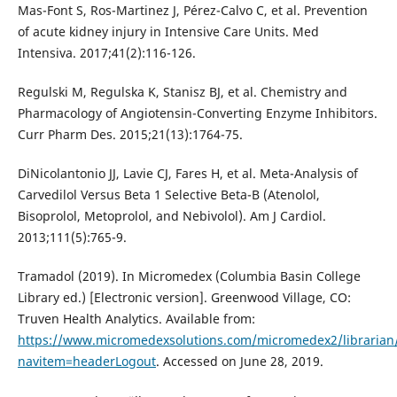
Mas-Font S, Ros-Martinez J, Pérez-Calvo C, et al. Prevention
of acute kidney injury in Intensive Care Units. Med
Intensiva. 2017;41(2):116-126.
Regulski M, Regulska K, Stanisz BJ, et al. Chemistry and
Pharmacology of Angiotensin-Converting Enzyme Inhibitors.
Curr Pharm Des. 2015;21(13):1764-75.
DiNicolantonio JJ, Lavie CJ, Fares H, et al. Meta-Analysis of
Carvedilol Versus Beta 1 Selective Beta-B (Atenolol,
Bisoprolol, Metoprolol, and Nebivolol). Am J Cardiol.
2013;111(5):765-9.
Tramadol (2019). In Micromedex (Columbia Basin College
Library ed.) [Electronic version]. Greenwood Village, CO:
Truven Health Analytics. Available from:
https://www.micromedexsolutions.com/micromedex2/librarian/
navitem=headerLogout
. Accessed on June 28, 2019.