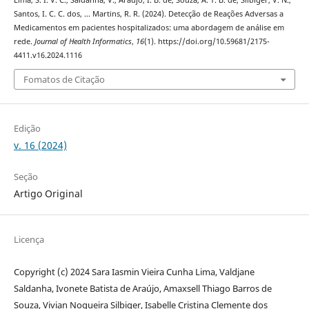
Santos, I. C. C. dos, … Martins, R. R. (2024). Detecção de Reações Adversas a
Medicamentos em pacientes hospitalizados: uma abordagem de análise em
rede.
Journal of Health Informatics
,
16
(1). https://doi.org/10.59681/2175-
4411.v16.2024.1116
Fomatos de Citação
Edição
v. 16 (2024)
Seção
Artigo Original
Licença
Copyright (c) 2024 Sara Iasmin Vieira Cunha Lima, Valdjane
Saldanha, Ivonete Batista de Araújo, Amaxsell Thiago Barros de
Souza, Vivian Nogueira Silbiger, Isabelle Cristina Clemente dos