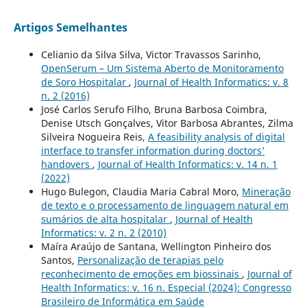
Artigos Semelhantes
Celianio da Silva Silva, Victor Travassos Sarinho,
OpenSerum – Um Sistema Aberto de Monitoramento
de Soro Hospitalar
,
Journal of Health Informatics: v. 8
n. 2 (2016)
José Carlos Serufo Filho, Bruna Barbosa Coimbra,
Denise Utsch Gonçalves, Vitor Barbosa Abrantes, Zilma
Silveira Nogueira Reis,
A feasibility analysis of digital
interface to transfer information during doctors’
handovers
,
Journal of Health Informatics: v. 14 n. 1
(2022)
Hugo Bulegon, Claudia Maria Cabral Moro,
Mineração
de texto e o processamento de linguagem natural em
sumários de alta hospitalar
,
Journal of Health
Informatics: v. 2 n. 2 (2010)
Maíra Araújo de Santana, Wellington Pinheiro dos
Santos,
Personalização de terapias pelo
reconhecimento de emoções em biossinais
,
Journal of
Health Informatics: v. 16 n. Especial (2024): Congresso
Brasileiro de Informática em Saúde