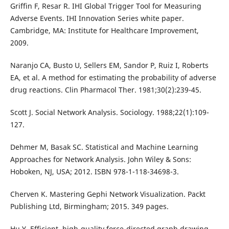
Griffin F, Resar R. IHI Global Trigger Tool for Measuring
Adverse Events. IHI Innovation Series white paper.
Cambridge, MA: Institute for Healthcare Improvement,
2009.
Naranjo CA, Busto U, Sellers EM, Sandor P, Ruiz I, Roberts
EA, et al. A method for estimating the probability of adverse
drug reactions. Clin Pharmacol Ther. 1981;30(2):239-45.
Scott J. Social Network Analysis. Sociology. 1988;22(1):109-
127.
Dehmer M, Basak SC. Statistical and Machine Learning
Approaches for Network Analysis. John Wiley & Sons:
Hoboken, NJ, USA; 2012. ISBN 978-1-118-34698-3.
Cherven K. Mastering Gephi Network Visualization. Packt
Publishing Ltd, Birmingham; 2015. 349 pages.
Hu Y. Efficient, high-quality force-directed graph drawing.