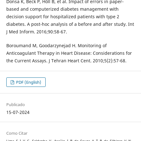
Donsa K, Beck P, Höll B, et al. Impact of errors in paper-
based and computerized diabetes management with
decision support for hospitalized patients with type 2
diabetes. A post-hoc analysis of a before and after study. Int
J Med Inform. 2016;90:58-67.
Boroumand M, Goodarzynejad H. Monitoring of
Anticoagulant Therapy in Heart Disease: Considerations for
the Current Assays. J Tehran Heart Cent. 2010;5(2):57-68.
PDF (English)
Publicado
15-07-2024
Como Citar
Lima, S. I. V. C., Saldanha, V., Araújo, I. B. de, Souza, A. T. B. de, Silbiger, V. N.,