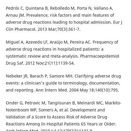
Pedrós C, Quintana B, Rebolledo M, Porta N, Vallano A,
Arnau JM. Prevalence, risk factors and main features of
adverse drug reactions leading to hospital admission. Eur J
Clin Pharmacol. 2013 Mar;70(3):361-7.
Miguel A, Azevedo LF, Araújo M, Pereira AC. Frequency of
adverse drug reactions in hospitalized patients: a
systematic review and meta-analysis. Pharmacoepidemiol
Drug Saf. 2012 Nov;21(11):1139-54.
Nebeker JR, Barach P, Samore MH. Clarifying adverse drug
events: a clinician's guide to terminology, documentation,
and reporting. Ann Intern Med. 2004 May 18;140(10):795.
Onder G, Petrovic M, Tangiisuran B, Meinardi MC, Markito-
Notenboom WP, Somers A, et al. Development and
Validation of a Score to Assess Risk of Adverse Drug
Reactions Among In-Hospital Patients 65 Years or Older.
Arch Intern Med. 2010 Jul 12;170(13):1142-8.