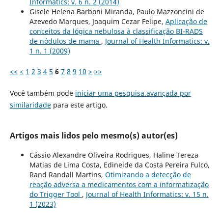
Informatics: v. 6 n. 2 (2014)
Gisele Helena Barboni Miranda, Paulo Mazzoncini de
Azevedo Marques, Joaquim Cezar Felipe,
Aplicação de
conceitos da lógica nebulosa à classificação BI-RADS
de nódulos de mama
,
Journal of Health Informatics: v.
1 n. 1 (2009)
<<
<
1
2
3
4
5
6
7
8
9
10
>
>>
Você também pode
iniciar uma pesquisa avançada por
similaridade
para este artigo.
Artigos mais lidos pelo mesmo(s) autor(es)
Cássio Alexandre Oliveira Rodrigues, Haline Tereza
Matias de Lima Costa, Edineide da Costa Pereira Fulco,
Rand Randall Martins,
Otimizando a detecção de
reação adversa a medicamentos com a informatização
do Trigger Tool
,
Journal of Health Informatics: v. 15 n.
1 (2023)