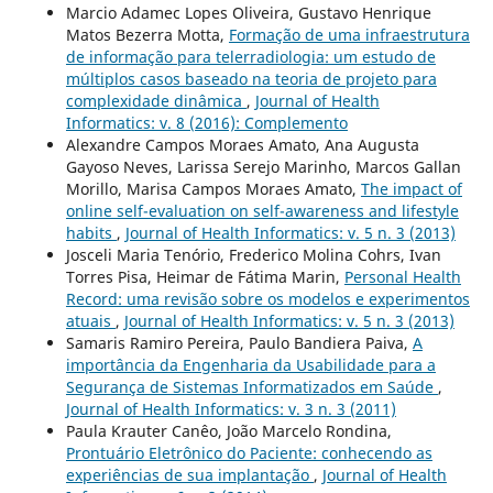
Marcio Adamec Lopes Oliveira, Gustavo Henrique
Matos Bezerra Motta,
Formação de uma infraestrutura
de informação para telerradiologia: um estudo de
múltiplos casos baseado na teoria de projeto para
complexidade dinâmica
,
Journal of Health
Informatics: v. 8 (2016): Complemento
Alexandre Campos Moraes Amato, Ana Augusta
Gayoso Neves, Larissa Serejo Marinho, Marcos Gallan
Morillo, Marisa Campos Moraes Amato,
The impact of
online self-evaluation on self-awareness and lifestyle
habits
,
Journal of Health Informatics: v. 5 n. 3 (2013)
Josceli Maria Tenório, Frederico Molina Cohrs, Ivan
Torres Pisa, Heimar de Fátima Marin,
Personal Health
Record: uma revisão sobre os modelos e experimentos
atuais
,
Journal of Health Informatics: v. 5 n. 3 (2013)
Samaris Ramiro Pereira, Paulo Bandiera Paiva,
A
importância da Engenharia da Usabilidade para a
Segurança de Sistemas Informatizados em Saúde
,
Journal of Health Informatics: v. 3 n. 3 (2011)
Paula Krauter Canêo, João Marcelo Rondina,
Prontuário Eletrônico do Paciente: conhecendo as
experiências de sua implantação
,
Journal of Health